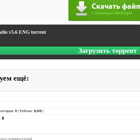
dio v5.6 ENG torrent
Загрузить торрент
уем ещё
:
ентарии:
0
| Рейтинг:
0.0
/
0
|
:
0