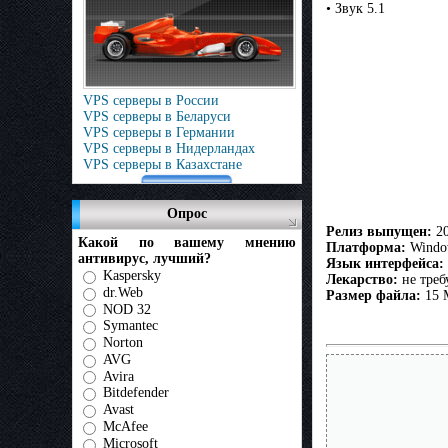
• Звук 5.1
VPS серверы в России
VPS серверы в Беларуси
VPS серверы в Германии
VPS серверы в Нидерландах
VPS серверы в Казахстане
Опрос
Релиз выпущен:
20
Какой по вашему мнению
Платформа:
Window
антивирус, лучший?
Язык интерфейса:
Kaspersky
Лекарство:
не треб
dr.Web
Размер файла:
15 
NOD 32
Symantec
Norton
AVG
Avira
Bitdefender
Avast
McAfee
Microsoft