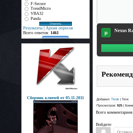
F-Secure
TrendMicro
VBA32
Panda
Результаты
|
Архив опросов
Nexus Ra
µ
Всего ответов:
1461
Рекоменд
Сборник ключей от 05.11.2011
Добавил:
Tivok
| Теги:
Просмотров:
925
| Комм
Всего комментариев
Войдите: