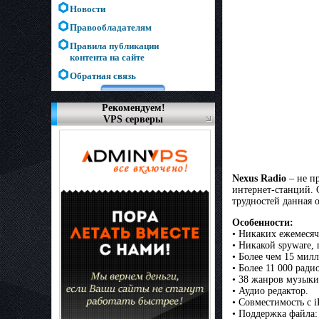
Новости
Правообладателям
Правила публикации
контента на сайте
Обратная связь
Рекомендуем!
VPS серверы
Nexus Radio
– не п
интернет-станций. 
трудностей данная 
Особенности:
• Никаких ежемесяч
• Никакой spyware, 
• Более чем 15 мил
• Более 11 000 ради
• 38 жанров музыки
• Аудио редактор.
• Совместимость с i
• Поддержка файла