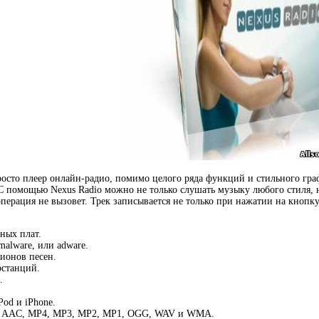
росто плеер онлайн-радио, помимо целого ряда функций и стильного гра
С помощью Nexus Radio можно не только слушать музыку любого стиля, 
операция не вызовет. Трек записывается не только при нажатии на кнопку
ных плат.
malware, или adware.
лионов песен.
останций.
.
Pod и iPhone.
: AAC, MP4, MP3, MP2, MP1, OGG, WAV и WMA.