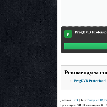
ProgDVB Professiona
µ
Рекомендуем е
ProgDVB Professional 
Добавил:
Tivok
| Теги:
Интернет ТВ
,
Pr
Просмотров:
861
| Комментарии:
0
| Р