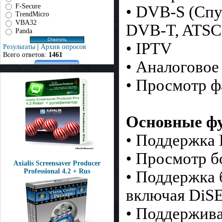
F-Secure
• DVB-S (Спу
TrendMicro
VBA32
DVB-T, ATSC
Panda
• IPTV
Результаты
|
Архив опросов
Всего ответов:
1461
• Аналоговое
• Просмотр ф
Основные ф
• Поддержка 
• Просмотр бо
Axialis Screensaver Producer
Professional 4.2 + Rus
• Поддержка 
включая DiS
• Поддержива