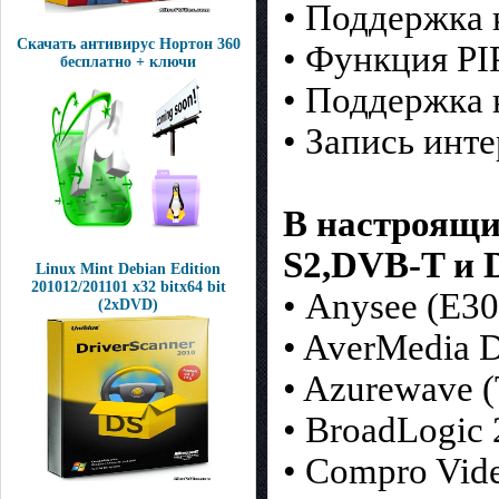
• Поддержка
Скачать антивирус Нортон 360
• Функция PI
бесплатно + ключи
• Поддержка 
• Запись инт
В настроящи
S2,DVB-T и 
Linux Mint Debian Edition
201012/201101 х32 bitх64 bit
• Anysee (E30S
(2xDVD)
• AverMedia
• Azurewave (
• BroadLogic
• Compro Vi