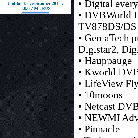
• Digital ev
Uniblue DriverScanner 2011 v
3.0.0.7 ML RUS
• DVBWorld 
TV878DS/DS1
• GeniaTech p
Digistar2, Dig
• Hauppauge
• Kworld DVB-
• LifeView F
• 10moons
• Netcast DV
• NEWMI Ad
• Pinnacle