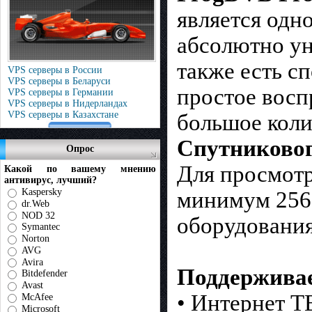
является одн
абсолютно ун
также есть с
VPS серверы в России
VPS серверы в Беларуси
простое восп
VPS серверы в Германии
VPS серверы в Нидерландах
VPS серверы в Казахстане
большое коли
Спутниково
Опрос
Для просмотр
Какой по вашему мнению
антивирус, лучший?
Kaspersky
минимум 256 
dr.Web
NOD 32
оборудования
Symantec
Norton
AVG
Avira
Поддерживае
Bitdefender
Avast
• Интернет Т
McAfee
Microsoft