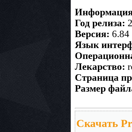
Информация 
Год релиза:
2
Версия:
6.84
Язык интерф
Операционна
Лекарство:
r
Страница п
Размер файл
Скачать Pro