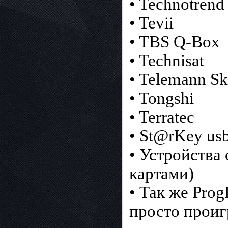
• Technotrend
• Tevii
• TBS Q-Box
• Technisat
• Telemann Sk
• Tongshi
• Terratec
• St@rKey us
• Устройства
картами)
• Так же Pro
просто проиг