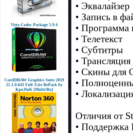
• Эквалайзер
• Запись в фа
• Программа 
Vista Codec Package 5.9.4
• Телетекст
• Субтитры
• Трансляция
• Скины для 
• Полноценны
CorelDRAW Graphics Suite 2019
21.1.0.643 Full /Lite RePack by
KpoJIuK [Multi/Ru]
• Локализаци
Отличия от St
• Поддержка