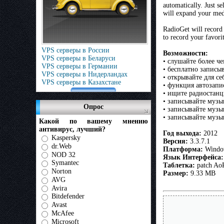
automatically. Just se
will expand your medi
RadioGet will record 
to record your favori
VPS серверы в России
Возможности:
VPS серверы в Беларуси
• слушайте более ч
VPS серверы в Германии
• бесплатно запис
VPS серверы в Нидерландах
• открывайте для с
VPS серверы в Казахстане
• функция автозапис
• ищите радиостанц
• записывайте музы
Опрос
• записывайте музы
• записывайте музы
Какой по вашему мнению
антивирус, лучший?
Год выхода:
2012
Kaspersky
Версия:
3.3.7.1
dr.Web
Платформа:
Windo
NOD 32
Язык Интерфейса:
Symantec
Таблетка:
patch Ao
Norton
Размер:
9.33 MB
AVG
Avira
Bitdefender
Avast
McAfee
Microsoft