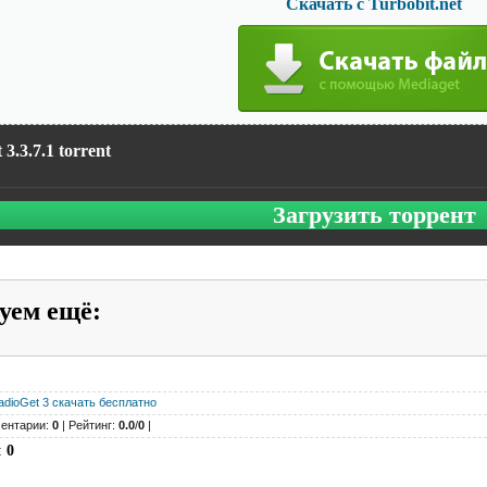
Скачать с Turbobit.net
3.3.7.1 torrent
Загрузить торрент
уем ещё
:
adioGet 3 скачать бесплатно
ентарии:
0
| Рейтинг:
0.0
/
0
|
:
0