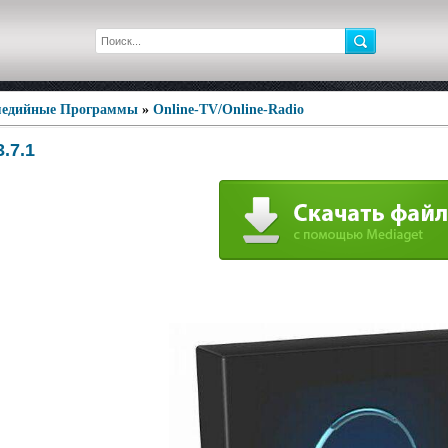
едийные Программы
»
Online-TV/Online-Radio
.7.1