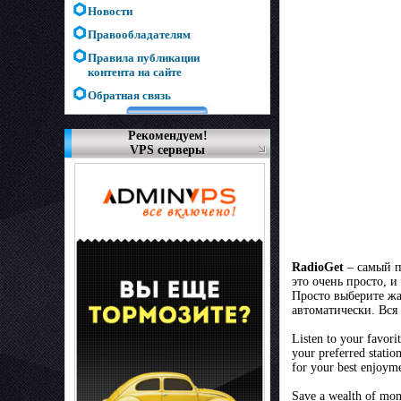
Новости
Правообладателям
Правила публикации
контента на сайте
Обратная связь
Рекомендуем!
VPS серверы
RadioGet
– самый п
это очень просто, и
Просто выберите жа
автоматически. Вся 
Listen to your favori
your preferred statio
for your best enjoyme
Save a wealth of mone