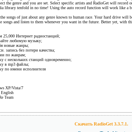
lect the genre and you are set. Select specific artists and RadioGet will record 
a library tenfold in no time! Using the auto record function will work like a b
the songs of just about any genre known to human race. Your hard drive will b
te songs and listen to them whenever you want in the future. Better yet, with t
ем 25,000 Интернет радиостанций;
ывайте любимую музыку;
ебя новые жанры;
и. запись без потери качества;
ии по жанрам;
ку с нескольких станций одновременно;
ку в mp3 файлы;
ку по имени исполнителя
ws XP/Vista/7
English
Re Team
Скачать RadioGet 3.3.7.1.