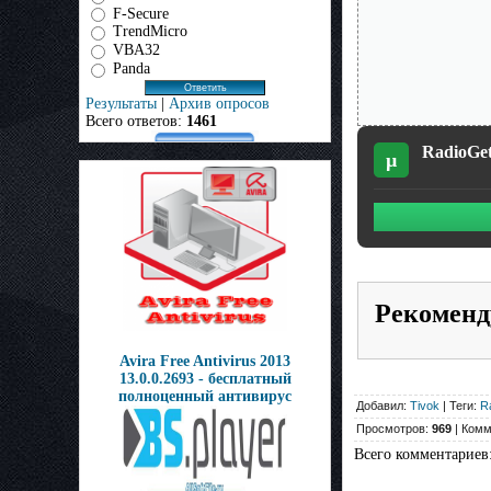
F-Secure
TrendMicro
VBA32
Panda
Результаты
|
Архив опросов
Всего ответов:
1461
RadioGet 
µ
Рекоменд
Avira Free Antivirus 2013
13.0.0.2693 - бесплатный
полноценный антивирус
Добавил:
Tivok
| Теги:
R
Просмотров:
969
| Комм
Всего комментариев