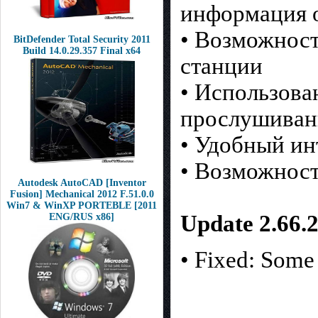
информация о
• Возможност
BitDefender Total Security 2011
Build 14.0.29.357 Final x64
станции
• Использова
прослушивани
• Удобный ин
• Возможност
Autodesk AutoCAD [Inventor
Fusion] Mechanical 2012 F.51.0.0
Win7 & WinXP PORTEBLE [2011
Update 2.66.
ENG/RUS x86]
• Fixed: Some 