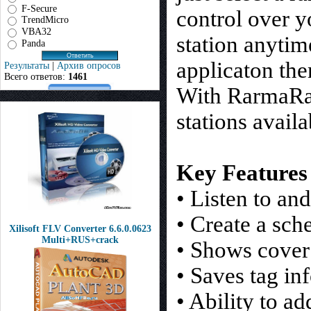
F-Secure
control over y
TrendMicro
VBA32
station anytim
Panda
applicaton the
Результаты
|
Архив опросов
Всего ответов:
1461
With RarmaRad
stations availa
Key Features
• Listen to an
• Create a sch
Xilisoft FLV Converter 6.6.0.0623
Multi+RUS+crack
• Shows cover 
• Saves tag in
• Ability to a