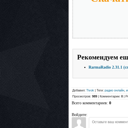
Рекомендуем е
RarmaRadio 2.31.1 (c
Добавил:
Tivok
| Теги:
радио онлайн
,
и
Просмотров:
989
| Комментарии:
0
| Р
Всего комментариев
:
0
Войдите: