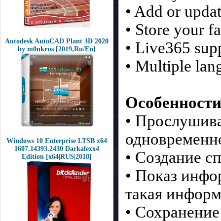
• Add or updat
• Store your f
Autodesk AutoCAD Plant 3D 2020
• Live365 supp
by m0nkrus [2019,Ru/En]
• Multiple lan
Особенности
• Прослушива
одновременн
Windows 10 Enterprise LTSB x64
1607.14393.2430 Darkalexx4
• Создание с
Edition [x64|RUS|2018]
• Показ инфо
такая информ
• Сохранение