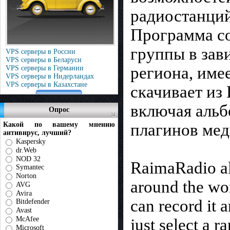
радиостанций
Программа с
группы в зав
VPS серверы в России
VPS серверы в Беларуси
региона, име
VPS серверы в Германии
VPS серверы в Нидерландах
VPS серверы в Казахстане
скачивает из
включая альб
Опрос
плагинов мед
Какой по вашему мнению
антивирус, лучший?
Kaspersky
dr.Web
NOD 32
RaimaRadio all
Symantec
Norton
around the wor
AVG
Avira
can record it 
Bitdefender
Avast
McAfee
just select a 
Microsoft