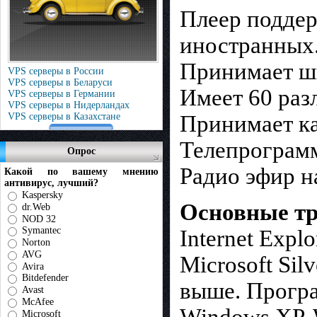
Плеер поддер
иностранных
Принимает ши
VPS серверы в России
VPS серверы в Беларуси
Имеет 60 раз
VPS серверы в Германии
VPS серверы в Нидерландах
VPS серверы в Казахстане
Принимает ка
Телепрограм
Опрос
Радио эфир н
Какой по вашему мнению
антивирус, лучший?
Kaspersky
Основные тр
dr.Web
NOD 32
Symantec
Internet Expl
Norton
AVG
Microsoft Silv
Avira
Bitdefender
выше. Прогр
Avast
McAfee
Microsoft