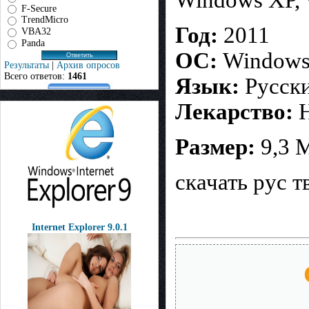
Windows XP, 
F-Secure
TrendMicro
Год:
2011
VBA32
Panda
ОС:
Windows®
Результаты
|
Архив опросов
Всего ответов:
1461
Язык:
Русск
Лекарство:
Н
Размер:
9,3 
скачать рус т
Internet Explorer 9.0.1