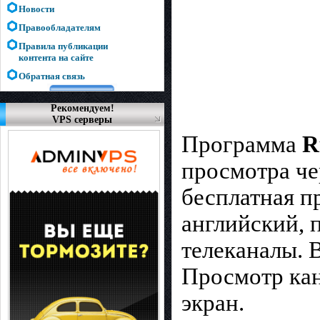
Новости
Правообладателям
Правила публикации
контента на сайте
Обратная связь
Рекомендуем!
VPS серверы
Программа
R
просмотра че
бесплатная п
английский, 
телеканалы. В
Просмотр кан
экран.