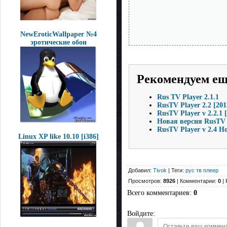
NewEroticWallpaper №4
эротические обои
Рекомендуем е
Rus TV Player 2.1.1
RusTV Player 2.2 [201
RusTV Player v 2.2.1 
Новая версия RusTV P
RusTV Player v 2.4 
Linux XP like 10.10 [i386]
Добавил:
Tivok
| Теги:
рус тв плеер
Просмотров:
8926
| Комментарии:
0
| 
Всего комментариев
:
0
Войдите: