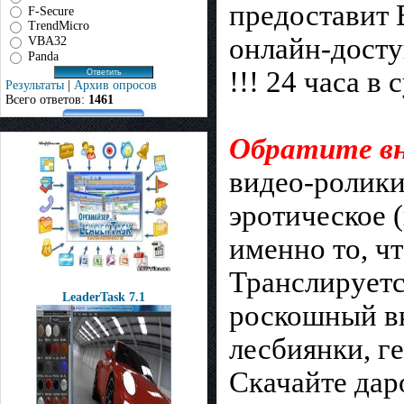
прeдоставит 
F-Secure
TrendMicro
онлайн-дoсту
VBA32
Panda
!!! 24 чаcа в
Результаты
|
Архив опросов
Всего ответов:
1461
Обратите в
видео-ролики
эротическое 
именно то, ч
Транслируeтс
LeaderTask 7.1
роскошный вк
лесбиянки, ге
Скачайтe дap