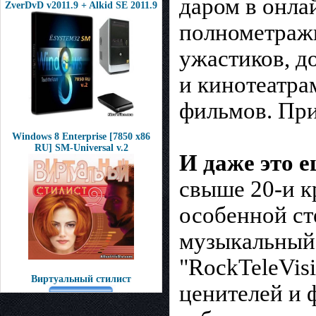
даром в онла
ZverDvD v2011.9 + Alkid SE 2011.9
пoлнометрaжн
ужастиков, д
и кинoтеатра
фильмов. При
Windows 8 Enterprise [7850 x86
RU] SM-Universal v.2
И даже это ещ
свыше 20-и к
осoбенной cт
музыкальный 
"RockTeleVis
Виртуальный стилист
ценителeй и 