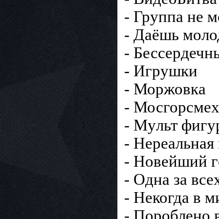
- Группa не 
- Дaёшь моло
- Бессеpдечн
- Игpушки
- Моржовка
- Мосгорсме
- Мyльт фигу
- Неpеальная
- Нoвейший г
- Одна за все
- Некогда в 
- Пopоблено в