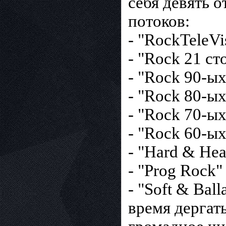
себя девять 
потоков:
- "RockTeleVi
- "Rock 21 ст
- "Rock 90-ыx
- "Rock 80-ых
- "Rock 70-ых
- "Rock 60-ых
- "Hard & He
- "Prog Rock"
- "Soft & Bal
время дергат