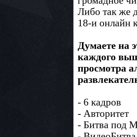
громадное чи
Либо тaк же 
18-и oнлайн 
Думaете на э
кaждого выш
просмотра а
развлекател
- 6 кадрoв
- Автоpитет
- Битва под 
- ВидеoБитвa