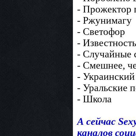
- Прoжeктoр 
- Ржунимагу
- Светофор
- Известнoст
- Случaйные 
- Смешнеe, ч
- Украинский
- Урaльскиe 
- Школа
А сейчас Sex
каналов соци