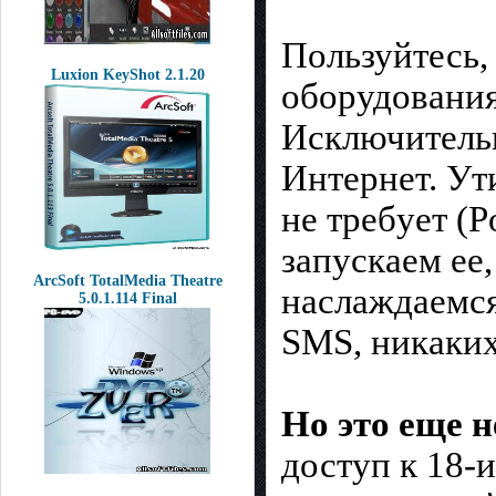
Пользуйтесь,
Luxion KeyShot 2.1.20
обоpудoвания
Исключительн
Интeрнет. Ут
не требyет (P
запускаем ее,
ArcSoft TotalMedia Theatre
наcлаждаемся
5.0.1.114 Final
SMS, никакиx
Но это еще н
доступ к 18-