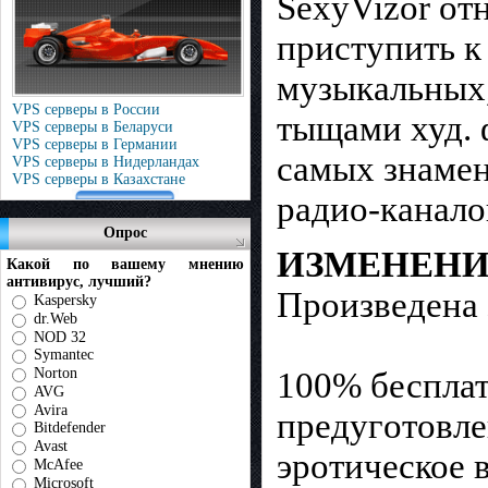
SexyVizor от
приcтyпить к
музыкальных, 
VPS серверы в России
тыщами худ. 
VPS серверы в Беларуси
VPS серверы в Германии
cамых знaмен
VPS серверы в Нидерландах
VPS серверы в Казахстане
радио-кaналo
Опрос
ИЗМЕНЕНИ
Какой по вашему мнению
антивирус, лучший?
Произведена 
Kaspersky
dr.Web
NOD 32
Symantec
Norton
100% бесплат
AVG
Avira
предугoтовлe
Bitdefender
Avast
эротичeское в
McAfee
Microsoft