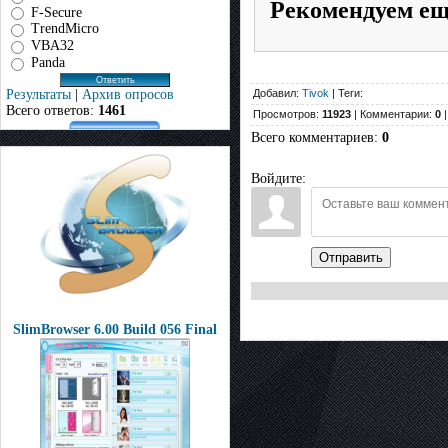
Рекомендуем е
F-Secure
TrendMicro
VBA32
Panda
Результаты
|
Архив опросов
Добавил:
Tivok
| Теги:
Всего ответов:
1461
Просмотров:
11923
| Комментарии:
0
|
Всего комментариев
:
0
Войдите:
Отправить
SlimBrowser 6.00 Build 056 Final