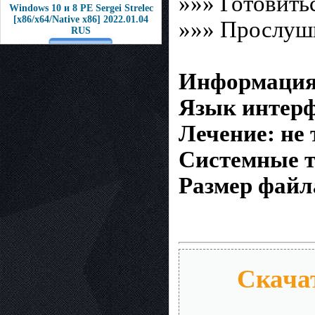
»»» Готовить
Windows 10 и 8 PE Sergei Strelec
[x86/x64/Native x86] 2022.01.04
»»» Прослуши
RUS
Информация 
Язык интер
Лечение: не 
Системные т
Размер файл
Скачат