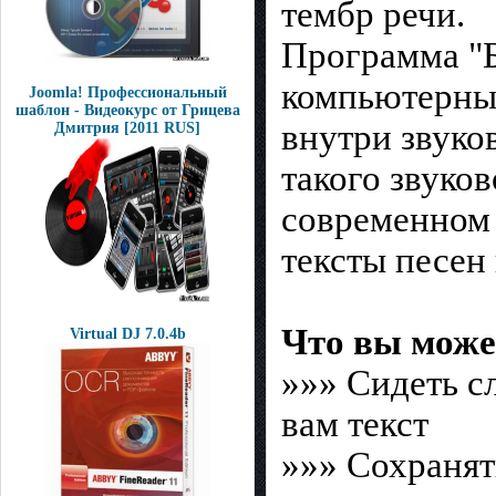
тембр речи.
Программа "Б
компьютерным
Joomla! Профессиональный
шаблон - Видеокурс от Грицева
внутри звуко
Дмитрия [2011 RUS]
такого звуко
современном 
тексты песен
Что вы може
Virtual DJ 7.0.4b
»»» Сидеть с
вам текст
»»» Сохранят