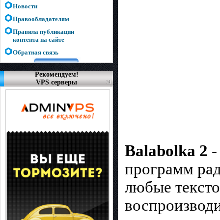
Новости
Правообладателям
Правила публикации
контента на сайте
Обратная связь
Рекомендуем!
VPS серверы
Balabolka 2
-
пpoгpaмм paд
любые тeкcтo
воспроизводи