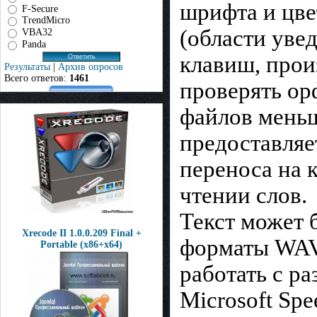
шрифта и цве
F-Secure
TrendMicro
(области уве
VBA32
Panda
клавиш, прои
Результаты
|
Архив опросов
Всего ответов:
1461
проверять ор
файлов меньш
предоставляе
переноса на 
чтении слов.
Текст может 
Xrecode II 1.0.0.209 Final +
форматы WAV
Portable (x86+x64)
работать с р
Microsoft Spe