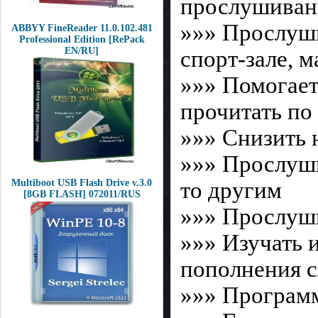
прослушивани
»»» Прослуши
ABBYY FineReader 11.0.102.481
Professional Edition [RePack
EN/RU]
спорт-зале, м
»»» Помогает 
прочитать по
»»» Снизить 
»»» Прослуши
Multiboot USB Flash Drive v.3.0
то другим
[8GB FLASH] 072011/RUS
»»» Прослуши
»»» Изучать 
пополнения с
»»» Программ