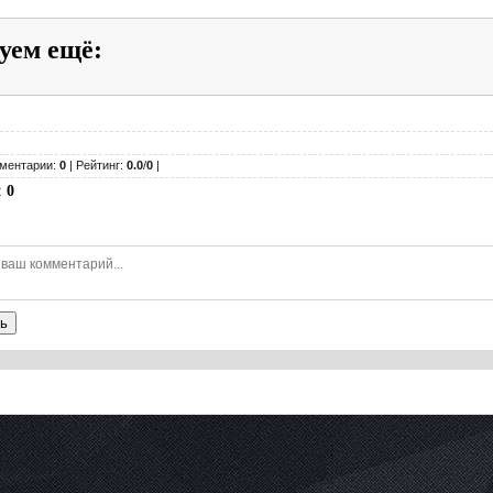
уем ещё
:
ментарии:
0
| Рейтинг:
0.0
/
0
|
:
0
ь