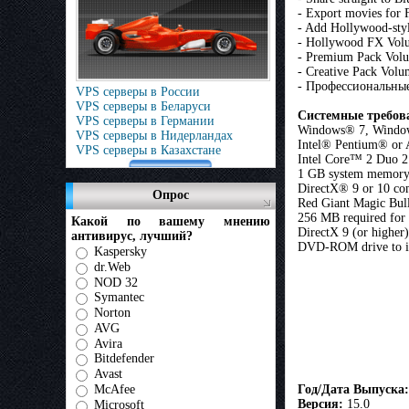
- Export movies for
- Add Hollywood-style
- Hollywood FX Vol
- Premium Pack Vol
- Creative Pack Volu
- Профессиональные
VPS серверы в России
VPS серверы в Беларуси
Системные требов
VPS серверы в Германии
Windows® 7, Window
VPS серверы в Нидерландах
Intel® Pentium® or
VPS серверы в Казахстане
Intel Core™ 2 Duo 2
1 GB system memory
DirectX® 9 or 10 co
Опрос
Red Giant Magic Bul
256 MB required fo
Какой по вашему мнению
DirectX 9 (or higher
антивирус, лучший?
DVD-ROM drive to in
Kaspersky
dr.Web
NOD 32
Symantec
Norton
AVG
Avira
Bitdefender
Avast
McAfee
Год/Дата Выпуска
:
Версия
:
15.0
Microsoft