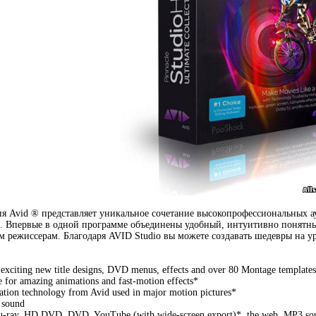
 Avid ® представляет уникальное сочетание высокопрофессиональных ау
. Впервые в одной программе объединены удобный, интуитивно понятны
м режиссерам. Благодаря AVID Studio вы можете создавать шедевры на у
s exciting new title designs, DVD menus, effects and over 80 Montage template
e for amazing animations and fast-motion effects*
zation technology from Avid used in major motion pictures*
 sound
Blu-ray, HD DVD, DVD, YouTube (with wide-screen export)*, the web, MP3 sou