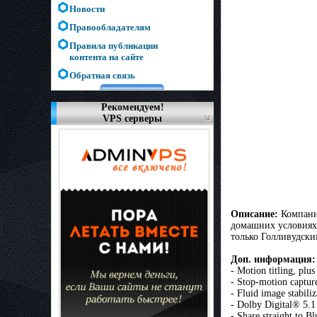
Новости
Правообладателям
Правила публикации
контента на сайте
Обратная связь
Рекомендуем!
VPS серверы
Описание
:
Компания
домашних условиях
только Голливудски
Доп. информация
:
- Motion titling, plu
- Stop-motion captur
- Fluid image stabili
- Dolby Digital® 5.1
- Share straight to 