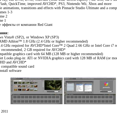
 Flash, QuickTime, improved AVCHD*, PS3, Nintendo Wii, Xbox and more
 animations, transitions and effects with Pinnacle Studio Ultimate and a compl
umes 1-3
ume 2
me 1
 эффекты от компании Red Giant
ания
:
s Vista® (SP2), or Windows XP (SP3)
 AMD Athlon™ 1.8 GHz (2.4 GHz or higher recommended)
.4 GHz required for AVCHD*Intel Core™ 2 Quad 2.66 GHz or Intel Core i7 
 recommended, 2 GB required for AVCHD*
mpatible graphics card with 64 MB (128 MB or higher recommended)
let Looks plug-in: ATI or NVIDIA graphics card with 128 MB of RAM (or m
r HD and AVCHD*
) compatible sound card
stall software
2011