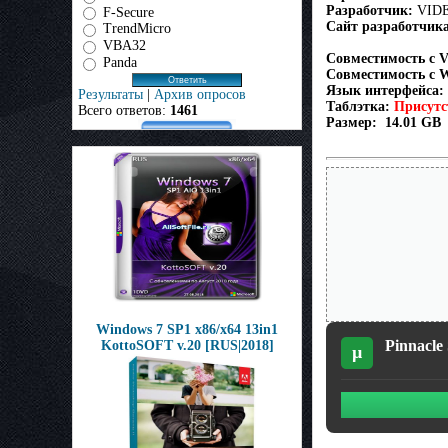
Разработчик
:
VIDE
F-Secure
Сайт разработчик
TrendMicro
VBA32
Совместимость с V
Panda
Совместимость с 
Язык интерфейса
:
Результаты
|
Архив опросов
Таблэтка
:
Присутс
Всего ответов:
1461
Размер:
14.01 GB
Windows 7 SP1 x86/x64 13in1
Pinnacle
KottoSOFT v.20 [RUS|2018]
µ