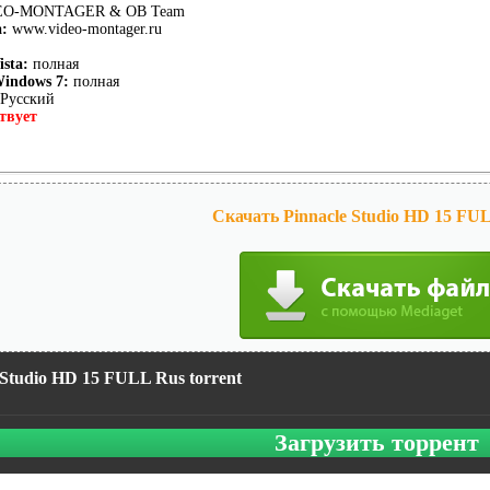
O-MONTAGER & OB Team
а
:
www.video-montager.ru
ista
:
полная
Windows 7
:
полная
Русский
твует
Скачать Pinnacle Studio HD 15 FU
 Studio HD 15 FULL Rus torrent
Загрузить торрент