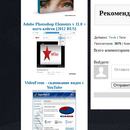
Рекоменд
Adobe Photoshop Elements v 11.0 +
патч-кейген [2012 RUS]
Добавил:
Tivok
| Теги:
Просмотров:
3975
| Ком
Всего комментариев
Войдите:
VideoFrom - скачивание видео с
Отправит
YouTube