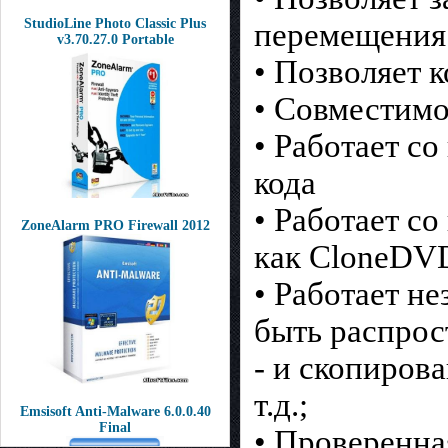
StudioLine Photo Classic Plus
перемещения 
v3.70.27.0 Portable
• Позволяет 
• Совместимо
• Работает с
кода
• Работает с
ZoneAlarm PRO Firewall 2012
как CloneDV
• Работает н
быть распрос
- и скопиров
т.д.;
Emsisoft Anti-Malware 6.0.0.40
Final
• Проверенна