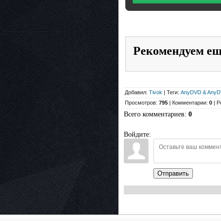
Рекомендуем е
Добавил:
Tivok
| Теги:
AnyDVD & Any
Просмотров:
795
| Комментарии:
0
| Р
Всего комментариев
:
0
Войдите:
Отправить