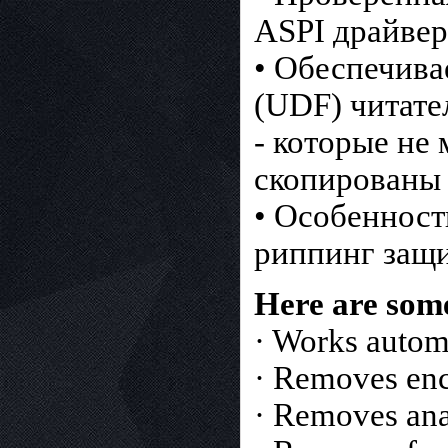
ASPI драйвер
• Обеспечива
(UDF) читате
- которые не
скопированы
• Особеннос
риппинг защи
Here are som
· Works autom
· Removes enc
· Removes ana