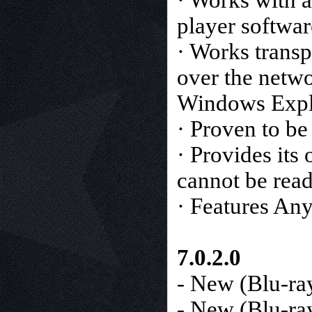
· Works with 
player softwar
· Works transp
over the netw
Windows Explo
· Proven to be
· Provides it
cannot be rea
· Features An
7.0.2.0
- New (Blu-ra
- New (Blu-ray