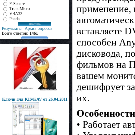
F-Secure
применение, 
TrendMicro
VBA32
автоматическ
Panda
вставляете DV
Результаты
|
Архив опросов
Всего ответов:
1461
способен An
дисковода, п
фильмов на П
вашем монит
дешифрует за
их.
Ключи для KIS/KAV oт 26.04.2011
Особенности
• Работает а