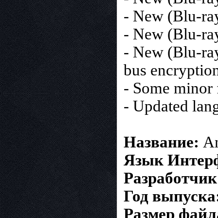
- New (Blu-ra
- New (Blu-ray
- New (Blu-ray
bus encryption
- Some minor 
- Updated lan
Название:
A
Язык Интер
Разработчик
Год выпуска
Размер файл