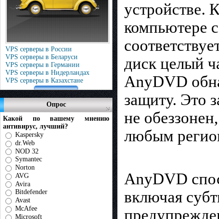
устройстве. 
компьютере c
соответствуе
VPS серверы в России
VPS серверы в Беларуси
диск целый ч
VPS серверы в Германии
VPS серверы в Нидерландах
AnyDVD обнар
VPS серверы в Казахстане
защиту. Это 
Опрос
не обеззонен
Какой по вашему мнению
антивирус, лучший?
любым регио
Kaspersky
dr.Web
NOD 32
Symantec
Norton
AnyDVD спосо
AVG
Avira
Bitdefender
включая субт
Avast
McAfee
предупрежден
Microsoft