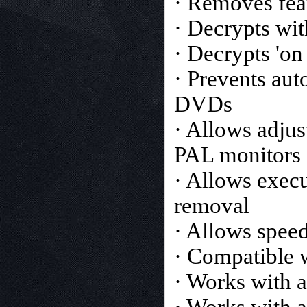
· Removes feat
· Decrypts wit
· Decrypts 'on 
· Prevents aut
DVDs
· Allows adjus
PAL monitors
· Allows execu
removal
· Allows spee
· Compatible 
· Works with a