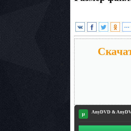
Скачат
AnyDVD & AnyDVD H
µ