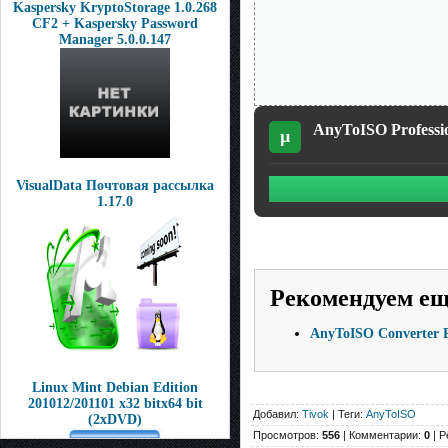
Kaspersky KryptoStorage 1.0.268
CF2 + Kaspersky Password
Manager 5.0.0.147
AnyToISO Profession
µ
VisualData Почтовая рассылка
1.17.0
Рекомендуем е
AnyToISO Converter Pr
Linux Mint Debian Edition
201012/201101 х32 bitх64 bit
Добавил:
Tivok
| Теги:
AnyToISO
(2xDVD)
Просмотров:
556
| Комментарии:
0
| Р