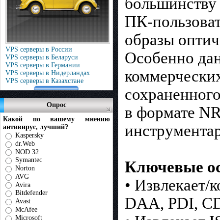
большинству
ПК-пользоват
образы оптич
VPS серверы в России
Особенно дан
VPS серверы в Беларуси
VPS серверы в Германии
коммерческих
VPS серверы в Нидерландах
VPS серверы в Казахстане
сохраненног
Опрос
в формате NR
Какой по вашему мнению
инструментар
антивирус, лучший?
Kaspersky
dr.Web
NOD 32
Symantec
Ключевые ос
Norton
AVG
• Извлекает/
Avira
Bitdefender
DAA, PDI, C
Avast
McAfee
Microsoft