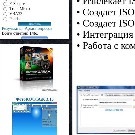
• Извлекает 
F-Secure
TrendMicro
• Создает IS
VBA32
Panda
• Создает ISO
Результаты
|
Архив опросов
• Интеграция
Всего ответов:
1461
• Работа с к
ФотоКОЛЛАЖ 3.15