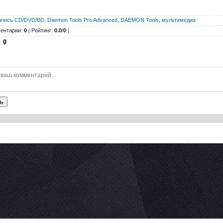
апись CD/DVD/BD
,
Daemon Tools Pro Advanced
,
DAEMON Tools
,
мультимедиа
ентарии:
0
| Рейтинг:
0.0
/
0
|
:
0
ь