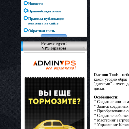
Новости
Правообладателям
Правила публикации
контента на сайте
Обратная связь
Рекомендуем!
VPS серверы
Daemon Tools
- не
какой угодно образ 
"дисками" - пусть 
диски.
Особенности:
* Создание или изм
* Запись созданных
* Преобразование о
* Создание собстве
* Мастеринг загруз
* Управление Катал