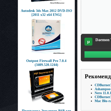
Autodesk 3ds Max 2012 DVD-ISO
[2011 x32 x64 ENG]
Daemon T
µ
Outpost Firewall Pro 7.0.4
(3409.520.1244)
Рекоменд
CDBurnerX
Ashampoo 
Nero 11.0.
CDBurnerX
Mac Blu-r
Программа Эмулятор PSP для