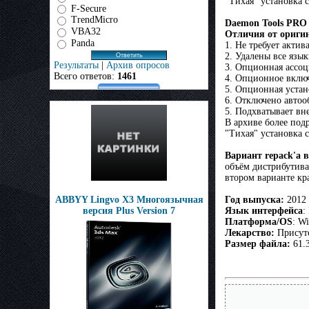
"Тихая" установка
F-Secure
TrendMicro
Daemon Tools PRO 
VBA32
Отличия от ориги
Panda
1. Не требует акт
2. Удалены все язык
Результаты
|
Архив опросов
3. Опционная ассоц
Всего ответов:
1461
4. Опционное включ
5. Опционная устан
6. Отключено автоо
5. Подхватывает вне
В архиве более под
"Тихая" установка
Вариант repack'a в
объём дистрибутива
втором варианте кр
ABBYY Lingvo X3 Многоязычная
Год выпуска:
2012
версия Plus Version 7
Язык интерфейса
:
Платформа/OS
: Wi
Лекарство:
Присут
Размер файла:
61.