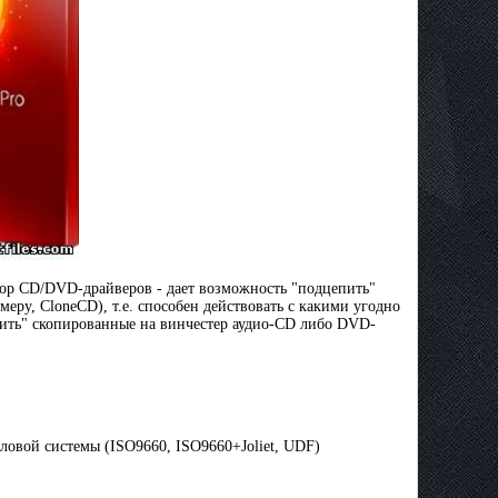
ятор CD/DVD-драйверов - дает возможность "подцепить"
меру, CloneCD), т.е. способен действовать с какими угодно
авить" скопированные на винчестер аудио-CD либо DVD-
овой системы (ISO9660, ISO9660+Joliet, UDF)