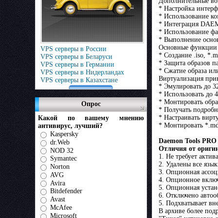
Дополнительные во
* Настройка интерф
* Использование ко
* Интеграция DAEM
* Использование ф
* Выполнение осно
Основные функции 
VPS серверы в России
* Создание .iso, *.
VPS серверы в Беларуси
* Защита образов п
VPS серверы в Германии
* Сжатие образа ил
VPS серверы в Нидерландах
Виртуализация при
VPS серверы в Казахстане
* Эмулировать до 3
* Использовать до 
* Монтировать обр
Опрос
* Получать подроб
* Настраивать вирт
Какой по вашему мнению
* Монтировать *.mdx,
антивирус, лучший?
Kaspersky
Daemon Tools PRO 
dr.Web
Отличия от ориги
NOD 32
1. Не требует акт
Symantec
2. Удалены все язык
Norton
3. Опционная ассоц
AVG
4. Опционное включ
Avira
5. Опционная устан
Bitdefender
6. Отключено автоо
Avast
5. Подхватывает вне
McAfee
В архиве более под
Microsoft