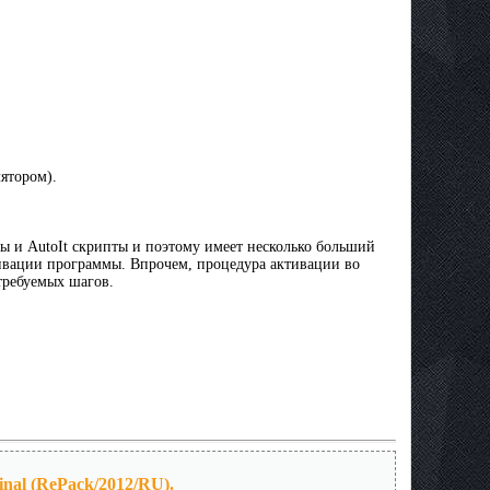
лятором).
ы и AutoIt скрипты и поэтому имеет несколько больший
тивации программы. Впрочем, процедура активации во
требуемых шагов.
nal (RePack/2012/RU).