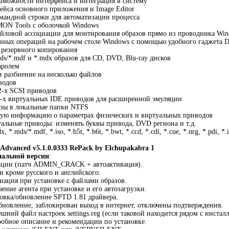
зможности интерфейса и интеграция в систему
ейса основного приложения и Image Editor
мандной строки для автоматизации процесса
ON Tools с оболочкой Windows
айловой ассоциации для монтирования образов прямо из проводника Win
вных операций на рабочем столе Windows с помощью удобного гаджета
резервного копирования
mds/*.mdf и *.mdx образов для CD, DVD, Blu-ray дисков
аролем
и разбиение на несколько файлов
водов
2-х SCSI приводов
4-х виртуальных IDE приводов для расширенной эмуляции
азы в локальные папки NTFS
ную информацию о параметрах физических и виртуальных приводов
уальные приводы: изменять буквы привода, DVD региона и т.д.
 *.mds/*.mdf, *.iso, *.b5t, *.b6t, *.bwt, *.ccd, *.cdi, *.cue, *.nrg, *.pdi,
Advanced v5.1.0.0333 RePack by Elchupakabra 1
нальной версии
:
ивации (патч ADMIN_CRACK + автоактивация).
и кроме русского и английского.
иация при установке с файлами образов.
ение агента при установке и его автозагрузки.
овка/обновление SPTD 1.81 драйвера.
бновление, заблокирован выход в интернет, отключены подтверждения.
шний файл настроек settings.reg (если таковой находится рядом с инстал
робное описание и рекомендации по установке.