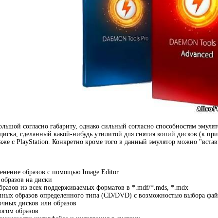
большой согласно габариту, однако сильный согласно способностям эмул
диска, сделанный какой-нибудь утилитой для снятия копий дисков (к при
даже с PlayStation. Конкретно кроме того в данный эмулятор можно "вст
енение образов с помощью Image Editor
 образов на диски
бразов из всех поддерживаемых форматов в *.mdf/*.mds, *.mdx
нных образов определенного типа (CD/DVD) с возможностью выбора файл
очных дисков или образов
огом образов