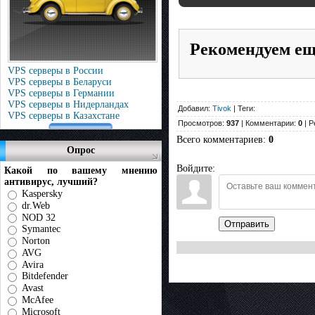
Рекомендуем е
VPS серверы в России
VPS серверы в Беларуси
VPS серверы в Германии
VPS серверы в Нидерландах
Добавил:
Tivok
| Теги:
VPS серверы в Казахстане
Просмотров:
937
| Комментарии:
0
| Р
Всего комментариев
:
0
Опрос
Войдите:
Какой по вашему мнению
антивирус, лучший?
Kaspersky
dr.Web
NOD 32
Отправить
Symantec
Norton
AVG
Avira
Bitdefender
Avast
McAfee
Microsoft