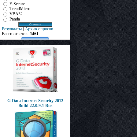
F-Secure
TrendMicro
VBA32
Panda
Результаты
|
Архив опросов
Всего ответов:
1461
G Data Internet Security 2012
Build 22.0.9.1 Rus