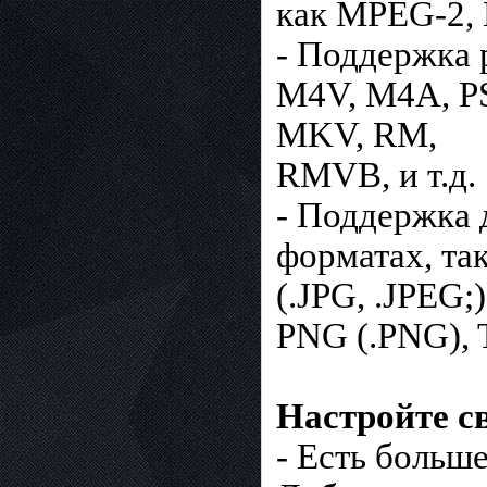
как MPEG-2,
- Поддержка 
M4V, M4A, P
MKV, RM,
RMVB, и т.д.
- Поддержка 
форматах, та
(.JPG, .JPEG;)
PNG (.PNG), T
Настройте с
- Есть больш