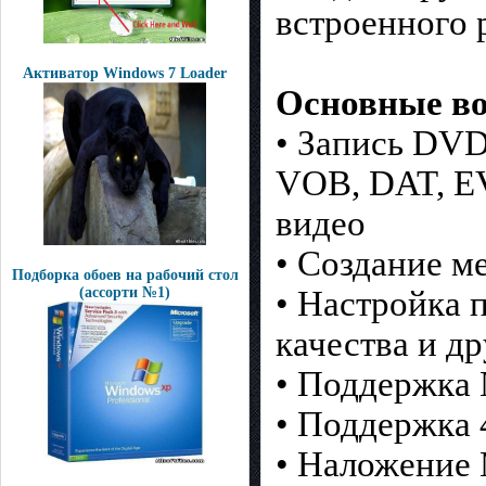
встроенного 
Активатор Windows 7 Loader
Основные во
• Запись DVD
VOB, DAT, E
видео
• Создание м
Подборка обоев на рабочий стол
• Настройка 
(ассорти №1)
качества и д
• Поддержка
• Поддержка 
• Наложение