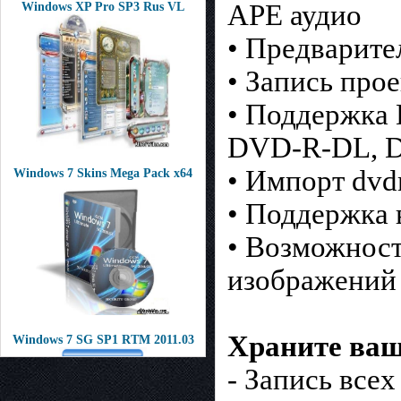
APE аудио
Windows XP Pro SP3 Rus VL
• Предварит
• Запись про
• Поддержк
DVD-R-DL, D
• Импорт dvd
Windows 7 Skins Mega Pack x64
• Поддержка
• Возможност
изображений
Храните ваш
Windows 7 SG SP1 RTM 2011.03
- Запись все