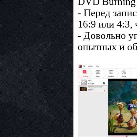
DVD Burning 
- Перед запи
16:9 или 4:3,
- Довольно у
опытных и о