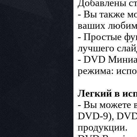
Добавлены с
- Вы также м
ваших любим
- Простые фу
лучшего сла
- DVD Миниат
режима: испо
Легкий в ис
- Вы можете 
DVD-9), DVD 
продукции.