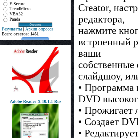
F-Secure
Creator, нас
TrendMicro
VBA32
редактора,
Panda
нажмите кноп
Результаты
|
Архив опросов
Всего ответов:
1461
встроенный р
ваши
собственные 
слайдшоу, ил
• Программа 
DVD высокого
Adobe Reader X 10.1.1 Rus
• Прожигает 
• Создает DV
• Редактируе