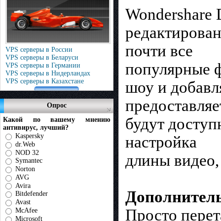
Wondershare 
редактирован
почти все
VPS серверы в России
VPS серверы в Беларуси
популярные ф
VPS серверы в Германии
VPS серверы в Нидерландах
VPS серверы в Казахстане
шоу и добавл
предоставляе
Опрос
будут доступ
Какой по вашему мнению
антивирус, лучший?
Kaspersky
настройка
dr.Web
NOD 32
длины видео,
Symantec
Norton
AVG
Avira
Дополнител
Bitdefender
Avast
Просто пере
McAfee
Microsoft