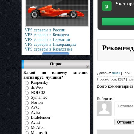
Учет про
µ
VPS серверы в России
VPS серверы в Беларуси
VPS серверы в Германии
VPS серверы в Нидерландах
Рекоменд
VPS серверы в Казахстане
Опрос
Какой по вашему мнению
Добавил:
rbus7
| Теги:
антивирус, лучший?
Просмотров:
2357
| Ком
Kaspersky
Всего комментариев
dr.Web
NOD 32
Symantec
Войдите:
Norton
AVG
Avira
Bitdefender
Отправит
Avast
McAfee
Microsoft