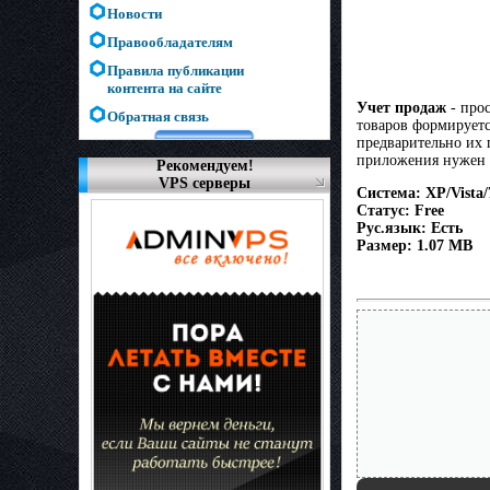
Новости
Правообладателям
Правила публикации
контента на сайте
Учет продаж
- прос
Обратная связь
товаров формируетс
предварительно их 
приложения нужен M
Рекомендуем!
VPS серверы
Система: XP/Vista/
Статус: Free
Рус.язык: Есть
Размер: 1.07 MB