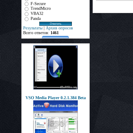
F-Secure
TrendMicro
VBA32
Panda
Результаты
|
Архив опросов
Всего ответов:
1461
VSO Media Player 0.2.1.384 Beta