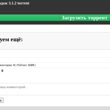
даж 3.1.2 torrent
Загрузить торрент
уем ещё
:
ментарии:
0
| Рейтинг:
0.0
/
0
|
:
0
ь