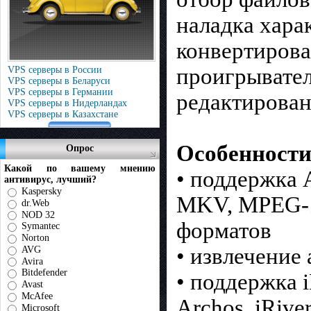
наладка хара
конвертирова
проигрывател
VPS серверы в России
VPS серверы в Беларуси
VPS серверы в Германии
редактирован
VPS серверы в Нидерландах
VPS серверы в Казахстане
Особенности
Опрос
Какой по вашему мнению
• поддержка 
антивирус, лучший?
Kaspersky
MKV, MPEG-1
dr.Web
NOD 32
форматов
Symantec
Norton
• извлечение
AVG
Avira
Bitdefender
• поддержка i
Avast
McAfee
Archos, iRive
Microsoft