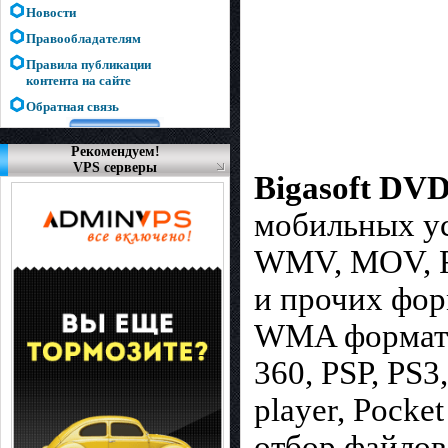
Новости
Правообладателям
Правила публикации
контента на сайте
Обратная связь
Рекомендуем!
VPS серверы
Bigasoft DVD
мобильных ус
WMV, MOV, F
и прочих фор
WMA форматы,
360, PSP, PS3
player, Pocke
отбор файлов 