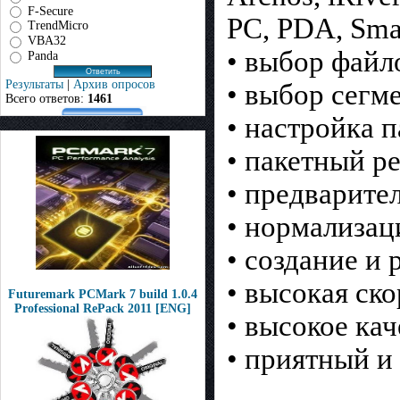
F-Secure
PC, PDA, Sma
TrendMicro
VBA32
• выбор файл
Panda
Результаты
|
Архив опросов
• выбор сегме
Всего ответов:
1461
• настройка 
• пакетный р
• предварите
• нормализац
• создание и
• высокая ск
Futuremark PCMark 7 build 1.0.4
Professional RePack 2011 [ENG]
• высокое кач
• приятный и