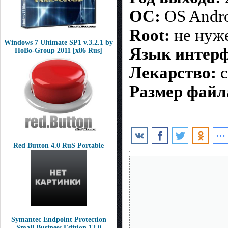
ОС:
OS Andro
Root:
не нуж
Windows 7 Ultimate SP1 v.3.2.1 by
Язык интерф
HoBo-Group 2011 [x86 Rus]
Лекарство:
c
Размер файл
Red Button 4.0 RuS Portable
Symantec Endpoint Protection
Small Business Edition 12.0