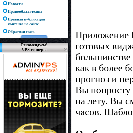
Новости
Правообладателям
Правила публикации
контента на сайте
Обратная связь
Приложение
готовых видже
Рекомендуем!
VPS серверы
большинстве 
как в более 
прогноз и пе
Вы попросту 
на лету. Вы 
часов. Шабло