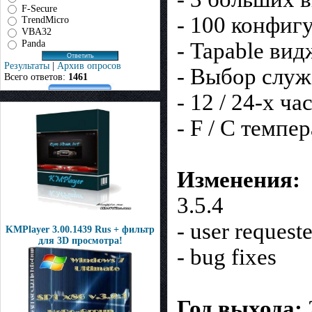
F-Secure
- 100 конфиг
TrendMicro
VBA32
- Tapable ви
Panda
Результаты
|
Архив опросов
- Выбор служ
Всего ответов:
1461
- 12 / 24-х ч
- F / C темпе
Изменения:
3.5.4
- user request
KMPlayer 3.00.1439 Rus + фильтр
для 3D просмотра!
- bug fixes
Год выхода: