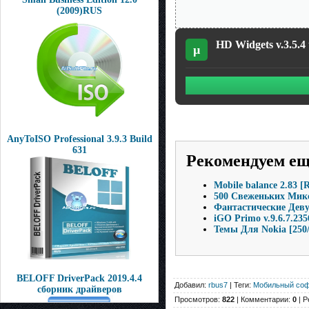
(2009)RUS
HD Widgets v.3.5.4 
µ
AnyToISO Professional 3.9.3 Build
631
Рекомендуем е
Mobile balance 2.83 [
500 Свеженьких Микс
Фантастические Деву
iGO Primo v.9.6.7.235
Темы Для Nokia [250/
BELOFF DriverPack 2019.4.4
Добавил:
rbus7
| Теги:
Мобильный соф
сборник драйверов
Просмотров:
822
| Комментарии:
0
| Р