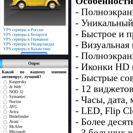
Особенности
- Полноэкран
- Уникальный
VPS серверы в России
- Быстрое и 
VPS серверы в Беларуси
VPS серверы в Германии
- Визуальная
VPS серверы в Нидерландах
VPS серверы в Казахстане
- Полноэкра
Опрос
- Иконки HD
Какой по вашему мнению
- Быстрые со
антивирус, лучший?
Kaspersky
- 12 виджето
dr.Web
NOD 32
- Часы, дата,
Symantec
Norton
AVG
- LED, Flip C
Avira
Bitdefender
- Более деся
Avast
McAfee
- 3 больших 
Microsoft