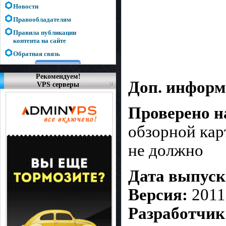
Новости
Правообладателям
Правила публикации
контента на сайте
Обратная связь
Рекомендуем!
Доп. инфор
VPS серверы
Проверено на
обзорной кар
не должно
Дата выпуск
Версия:
2011
Разработчик