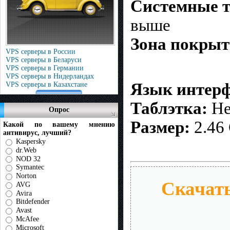
Системные т
выше
Зона покрыт
VPS серверы в России
VPS серверы в Беларуси
VPS серверы в Германии
VPS серверы в Нидерландах
Язык интерф
VPS серверы в Казахстане
Таблэтка:
Не
Опрос
Размер:
2.46
Какой по вашему мнению
антивирус, лучший?
Kaspersky
dr.Web
NOD 32
Symantec
Norton
Скачать
AVG
Avira
Bitdefender
Avast
McAfee
Microsoft