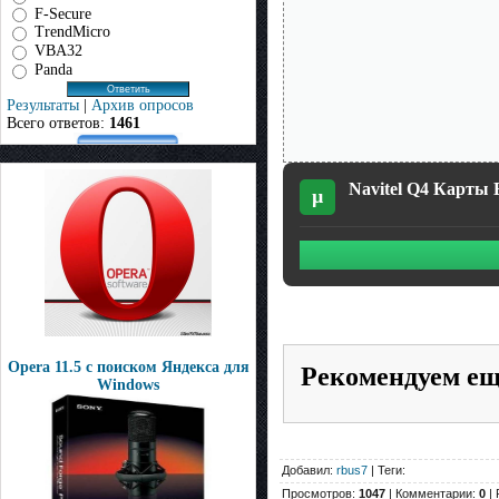
F-Secure
TrendMicro
VBA32
Panda
Результаты
|
Архив опросов
Всего ответов:
1461
Navitel Q4 Карты Б
µ
Opera 11.5 с поиском Яндекса для
Рекомендуем е
Windows
Добавил:
rbus7
| Теги:
Просмотров:
1047
| Комментарии:
0
| 