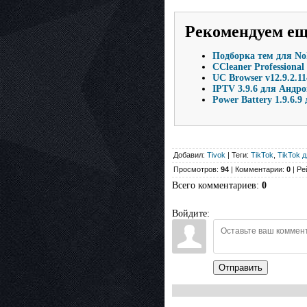
Рекомендуем е
Подборка тем для No
CCleaner Professional
UC Browser v12.9.2.1
IPTV 3.9.6 для Андр
Power Battery 1.9.6.
Добавил:
Tivok
| Теги:
TikTok
,
TikTok д
Просмотров:
94
| Комментарии:
0
| Ре
Всего комментариев
:
0
Войдите:
Отправить