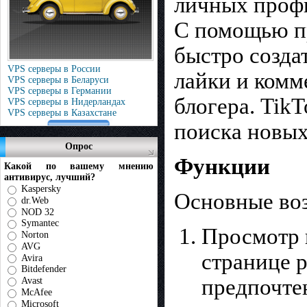
личных проф
С помощью п
быстро созда
VPS серверы в России
лайки и комм
VPS серверы в Беларуси
VPS серверы в Германии
блогера. Tik
VPS серверы в Нидерландах
VPS серверы в Казахстане
поиска новых
Опрос
Функции
Какой по вашему мнению
антивирус, лучший?
Kaspersky
Основные во
dr.Web
NOD 32
Symantec
Просмотр 
Norton
AVG
странице р
Avira
Bitdefender
предпочте
Avast
McAfee
Microsoft