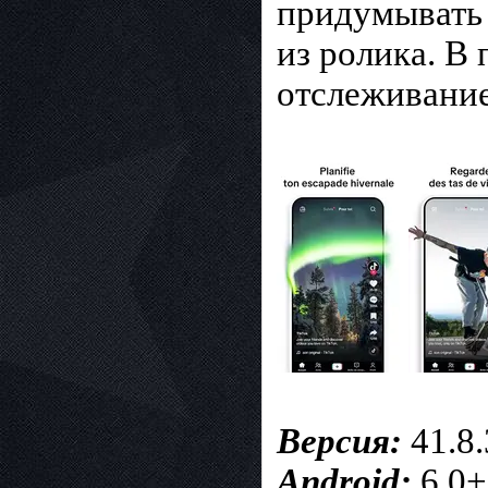
придумывать
из ролика. В
отслеживание
Версия:
41.8.
Android:
6.0+