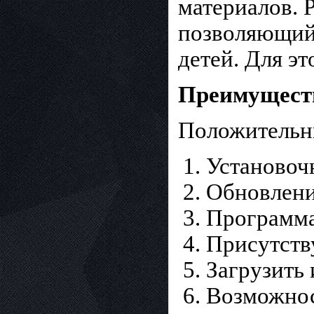
материалов. 
позволяющий 
детей. Для э
Преимуществ
Положительн
Установоч
Обновлени
Программа 
Присутству
Загрузить 
Возможнос