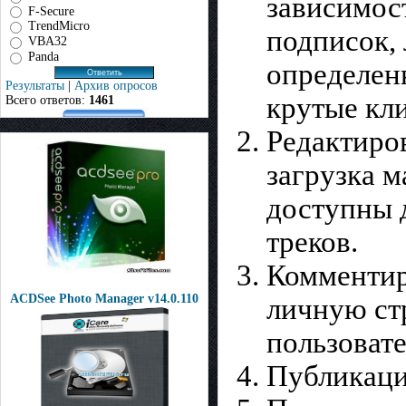
зависимост
F-Secure
TrendMicro
подписок,
VBA32
Panda
определен
Результаты
|
Архив опросов
крутые кл
Всего ответов:
1461
Редактиро
загрузка 
доступны 
треков.
Комментир
ACDSee Photo Manager v14.0.110
личную стр
пользоват
Публикаци