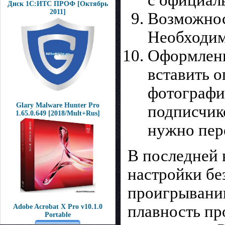
с официаль
Диск 1С:ИТС ПРОФ [Октябрь
2011]
Возможнос
Необходим 
Оформлени
вставить о
фотографи
Glary Malware Hunter Pro
подписчико
1.65.0.649 [2018/Mult+Rus]
нужно пер
В последней 
настройки бе
проигрывании
плавность пр
Adobe Acrobat X Pro v10.1.0
Portable