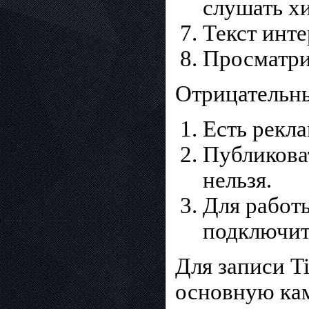
слушать х
Текст инте
Просматри
Отрицательн
Есть рекла
Публиковат
нельзя.
Для работы
подключить
Для записи T
основную кам