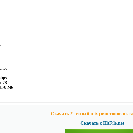
o
ance
kbps
:
78
4.78 Mb
Скачать Улетный mix рингтонов октяб
Скачать с HitFile.net