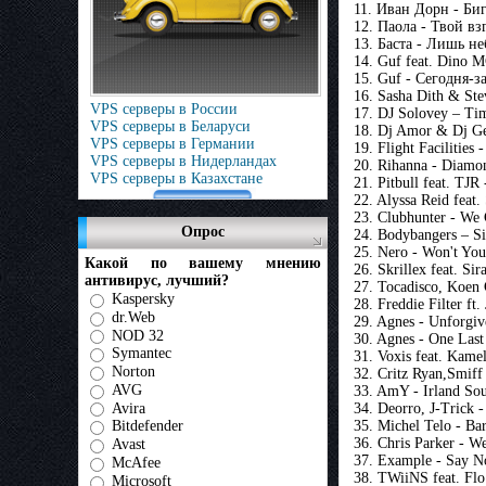
11. Иван Дорн - Биг
12. Паола - Твой вз
13. Баста - Лишь не
14. Guf feat. Dino M
15. Guf - Сегодня-з
16. Sasha Dith & St
VPS серверы в России
17. DJ Solovey – Ti
VPS серверы в Беларуси
18. Dj Amor & Dj Ge
VPS серверы в Германии
19. Flight Facilities 
VPS серверы в Нидерландах
20. Rihanna - Diamo
VPS серверы в Казахстане
21. Pitbull feat. TJR
22. Alyssa Reid fea
23. Clubhunter - We
Опрос
24. Bodybangers – S
25. Nero - Won't You
Какой по вашему мнению
26. Skrillex feat. S
антивирус, лучший?
27. Tocadisco, Koen 
Kaspersky
28. Freddie Filter ft
dr.Web
29. Agnes - Unforgiv
NOD 32
30. Agnes - One Las
Symantec
31. Voxis feat. Kame
Norton
32. Critz Ryan,Smif
AVG
33. AmY - Irland Sou
Avira
34. Deorro, J-Trick 
35. Michel Telo - Ba
Bitdefender
36. Chris Parker - W
Avast
37. Example - Say N
McAfee
38. TWiiNS feat. Flo
Microsoft