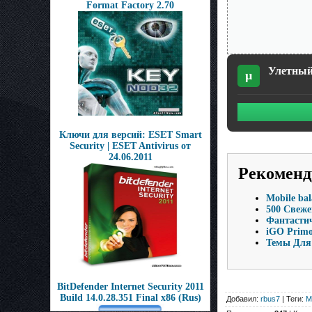
Format Factory 2.70
Улетный 
µ
Ключи для версий: ESET Smart
Security | ESET Antivirus от
24.06.2011
Рекоменд
Mobile bal
500 Свеже
Фантастич
iGO Primo 
Темы Для 
BitDefender Internet Security 2011
Build 14.0.28.351 Final x86 (Rus)
Добавил:
rbus7
| Теги:
М