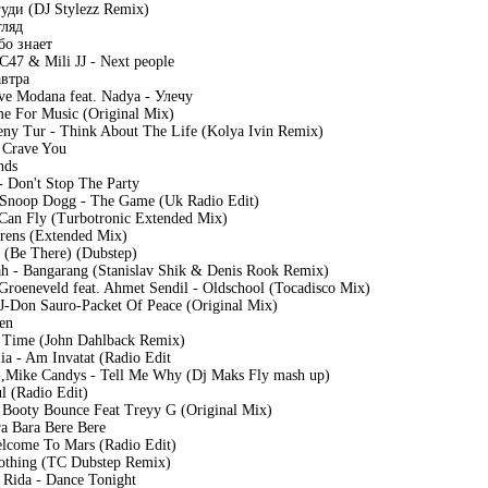
уди (DJ Stylezz Remix)
гляд
бо знает
C47 & Mili JJ - Next people
автра
eve Modana feat. Nadya - Улечу
me For Music (Original Mix)
ny Tur - Think About The Life (Kolya Ivin Remix)
- Crave You
nds
 - Don't Stop The Party
t. Snoop Dogg - The Game (Uk Radio Edit)
 Can Fly (Turbotronic Extended Mix)
irens (Extended Mix)
 (Be There) (Dubstep)
irah - Bangarang (Stanislav Shik & Denis Rook Remix)
Groeneveld feat. Ahmet Sendil - Oldschool (Tocadisco Mix)
. J-Don Sauro-Packet Of Peace (Original Mix)
en
t Time (John Dahlback Remix)
lia - Am Invatat (Radio Edit
f ,Mike Candys - Tell Me Why (Dj Maks Fly mash up)
l (Radio Edit)
- Booty Bounce Feat Treyy G (Original Mix)
ra Bara Bere Bere
elcome To Mars (Radio Edit)
othing (TC Dubstep Remix)
 Rida - Dance Tonight