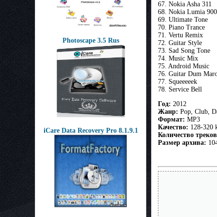
67. Nokia Asha 311
68. Nokia Lumia 900
69. Ultimate Tone
70. Piano Trance
71. Vertu Remix
Photoscape 3.5 Rus
72. Guitar Style
73. Sad Song Tone
74. Music Mix
75. Android Music
76. Guitar Dum Mar
77. Squeeeeek
78. Service Bell
Год:
2012
Жанр:
Pop, Club, D
Формат:
MP3
Качество:
128-320 
iCare Data Recovery Pro 8.1.9.1
Количество треков
Размер архива:
10