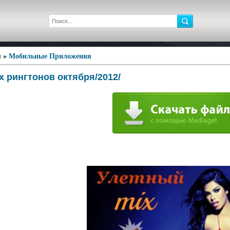
ы
»
Мобильные Приложения
x рингтонов октября/2012/