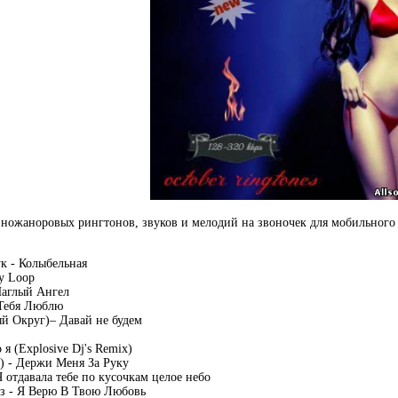
ножаноровых рингтонов, звуков и мелодий на звоночек для мобильного 
к - Колыбельная
zy Loop
Наглый Ангел
 Тебя Люблю
й Округ)– Давай не будем
 я (Explosive Dj's Remix)
) - Держи Меня За Руку
 отдавала тебе по кусочкам целое небо
ез - Я Верю В Твою Любовь