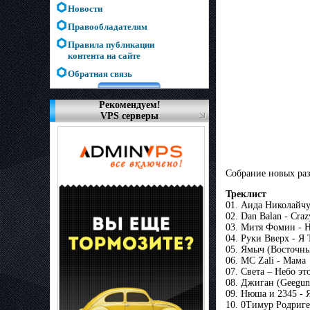
Новости
Правообладателям
Правила публикации
контента на сайте
Обратная связь
Рекомендуем!
VPS серверы
Собрание новых раз
Треклист
01. Аида Николайчу
02. Dan Balan - Cra
03. Митя Фомин - 
04. Руки Вверх - Я
05. Ямыч (Восточны
06. MC Zali - Мама
07. Света – Небо это
08. Джиган (Geegun
09. Нюша и 2345 - Я
10. 0Тимур Родриг