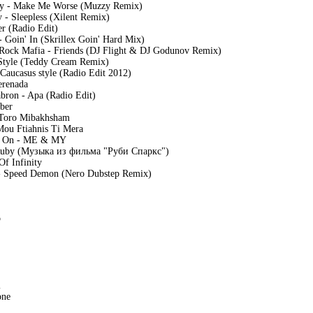
ty - Make Me Worse (Muzzy Remix)
 - Sleepless (Xilent Remix)
r (Radio Edit)
Goin' In (Skrillex Goin' Hard Mix)
 Rock Mafia - Friends (DJ Flight & DJ Godunov Remix)
Style (Teddy Cream Remix)
 Caucasus style (Radio Edit 2012)
erenada
abron - Apa (Radio Edit)
ber
 Toro Mibakhsham
Mou Ftiahnis Ti Mera
Go On - ME & MY
 Ruby (Музыка из фильма "Руби Спаркс")
Of Infinity
 - Speed Demon (Nero Dubstep Remix)
o
l
one