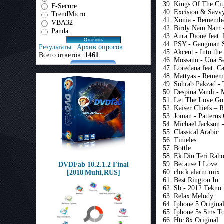
39. Kings Of The Ci
F-Secure
40. Excision & Savvy
TrendMicro
41. Xonia - Remembe
VBA32
42. Birdy Nam Nam - 
Panda
43. Aura Dione feat.
44. PSY - Gangman 
Результаты
|
Архив опросов
45. Akcent - Into the
Всего ответов:
1461
46. Mossano - Una S
47. Loredana feat. C
48. Mattyas - Remem
49. Sohrab Pakzad -
50. Despina Vandi - 
51. Let The Love 
52. Kaiser Chiefs –
53. Joman - Patterns 
54. Michael Jackson
55. Classical Arabic
56. Timeles
57. Bottle
58. Ek Din Teri Rah
59. Because I Love
DVDFab 10.2.1.2 Final
60. clock alarm mix
[2018|Multi,RUS]
61. Best Rington In
62. Sb - 2012 Tekno
63. Relax Melody
64. Iphone 5 Origina
65. Iphone 5s Sms T
66. Htc 8x Original