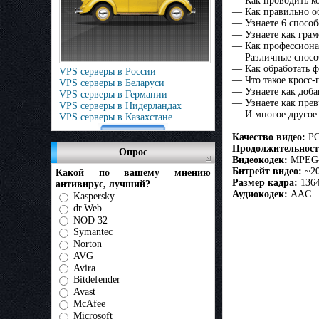
— Как проводить к
— Как правильно обр
— Узнаете 6 спосо
— Узнаете как грам
— Как профессионал
— Различные спосо
— Как обработать ф
VPS серверы в России
— Что такое кросс-
VPS серверы в Беларуси
— Узнаете как доба
VPS серверы в Германии
— Узнаете как пре
VPS серверы в Нидерландах
— И многое другое.
VPS серверы в Казахстане
Качество видео:
PC
Продолжительност
Опрос
Видеокодек:
MPEG
Битрейт видео:
~20
Какой по вашему мнению
Размер кадра:
1364
антивирус, лучший?
Аудиокодек:
AAC
Kaspersky
dr.Web
NOD 32
Symantec
Norton
AVG
Avira
Bitdefender
Avast
McAfee
Microsoft