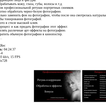
оррекцию лица и фигуры.
абатывать кожу, глаза, губы, волосы и.т.д.
бов профессиональной ретуши портретных снимков.
отно обработать черно-белую фотографию.
ьно заменить фон на фотографии, чтобы после она смотрелась натуральн
бы тонирования фотографий.
ото в стиле высокий ключ.
процесс и как придать фотографии этот эффект.
влять различные арт-эффекты на фотографию.
вратить обычную фотографию в кинопостер.
..
Rec
ь:
04:24:37
-4
3 kb/s, 15 FPS
x728