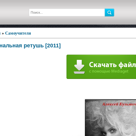
ы
»
Самоучители
альная ретушь [2011]