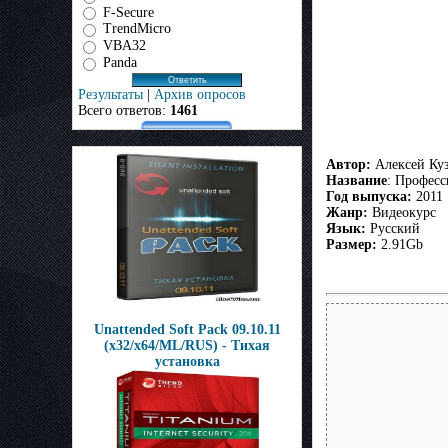
F-Secure
TrendMicro
VBA32
Panda
Результаты
|
Архив опросов
Всего ответов:
1461
Автор:
Алексей Ку
Название
: Професс
Год выпуска:
2011
Жанр:
Видеокурс
Язык:
Русский
Размер:
2.91Gb
Unattended Soft Pack 09.10.11
(x32/x64/ML/RUS) - Тихая
установка