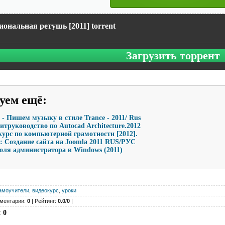
ональная ретушь [2011] torrent
Загрузить торрент
уем ещё
:
 - Пишем музыку в стиле Trance - 2011/ Rus
итруководство по Autocad Architecture.2012
урс по компьютерной грамотности [2012].
: Создание сайта на Joomla 2011 RUS/РУС
оля администратора в Windows (2011)
амоучители
,
видеокурс
,
уроки
ментарии:
0
| Рейтинг:
0.0
/
0
|
:
0