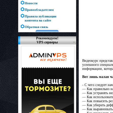
Новости
Правообладателям
Правила публикации
контента на сайте
Обратная связь
Рекомендуем!
VPS серверы
Видеокурс представ
успешного специали
информации, котора
Вот лишь малая час
- С чего следует на
— Как правильно на
— Как устранять не
— Как использоват
— Как повысить рез
— Как убирать дефф
— Как выравнивать 