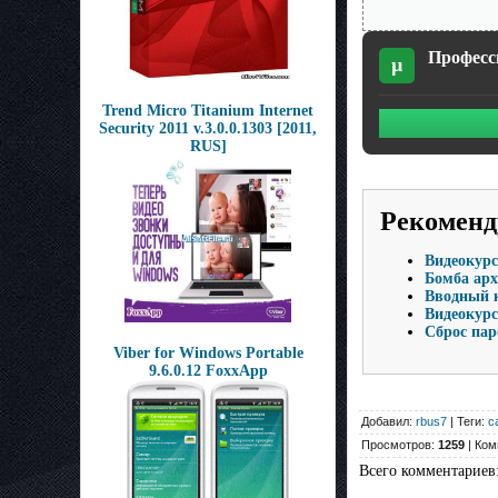
Професси
µ
Trend Micro Titanium Internet
Security 2011 v.3.0.0.1303 [2011,
RUS]
Рекоменд
Видеокурс
Бомба арх
Вводный к
Видеокурс
Сброс пар
Viber for Windows Portable
9.6.0.12 FoxxApp
Добавил:
rbus7
| Теги:
с
Просмотров:
1259
| Ком
Всего комментариев