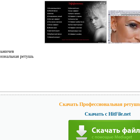
зьмичев
иональная ретушь
Скачать Профессиональная ретушь 
Скачать с HitFile.net