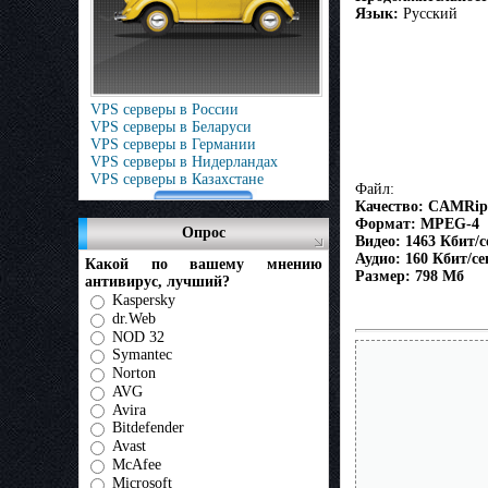
Язык:
Русский
VPS серверы в России
VPS серверы в Беларуси
VPS серверы в Германии
VPS серверы в Нидерландах
VPS серверы в Казахстане
Файл:
Качество: CAMRip
Формат: MPEG-4
Опрос
Видео: 1463 Кбит/се
Аудио: 160 Кбит/се
Какой по вашему мнению
Размер: 798 Мб
антивирус, лучший?
Kaspersky
dr.Web
NOD 32
Symantec
Norton
AVG
Avira
Bitdefender
Avast
McAfee
Microsoft