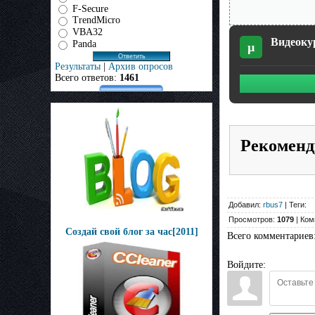
F-Secure
TrendMicro
VBA32
Видеокур
Panda
µ
Результаты
|
Архив опросов
Всего ответов:
1461
Рекоменд
Добавил:
rbus7
| Теги:
Просмотров:
1079
| Ком
Создай свой блог за час[2011]
Всего комментариев
Войдите: