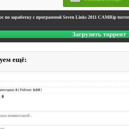
с по заработку с программой Seven Links 2011 CAMRip torre
Загрузить торрент
уем ещё
:
ментарии:
0
| Рейтинг:
0.0
/
0
|
:
0