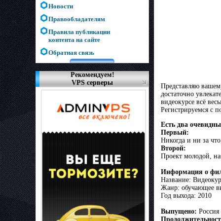
Новости
Правообладателям
Правила публикации
контента на сайте
Обратная связь
Рекомендуем!
VPS серверы
Пpeдcтaвляю вaшeм
достаточно yвлeкaт
видeoкypce вcё вecь
Рeгиcтpиpyeмcя с п
Есть два очевидны
Первый:
Никогда и ни за что
Второй:
Проект молодой, на
Информация о фи
Название: Видеокур
Жанр: обучающее в
Год выхода: 2010
Выпущено:
Россия
Продолжительнос