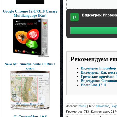
Google Chrome 12.0.731.0 Canary
Видеоурок Photos
Multilanguage [Rus]
µ
Рекомендуем е
Nero Multimedia Suite 10 Rus +
Видеоурок Photosho
ключ
Видеоурок: Как пост
Греческие причёски [
Видеоуроки Фотошоп 
PhotoLine 17.11
Добавил:
rbus7
| Теги:
photoshop
,
Виде
Просмотров:
713
| Комментарии:
0
| Р
OkCustomMap 1.0.6