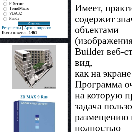
F-Secure
Имеет, практ
TrendMicro
VBA32
содержит зна
Panda
объектами
Результаты
|
Архив опросов
Всего ответов:
1461
(изображения
Builder веб-с
вид,
как на экран
Программа оч
на которую п
3D MAX 9 Rus
задача польз
размещению и
полностью