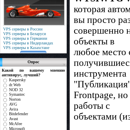
которая авто
вы просто ра
совершенно н
VPS серверы в России
VPS серверы в Беларуси
объекты в
VPS серверы в Германии
VPS серверы в Нидерландах
VPS серверы в Казахстане
любое место 
получившиеся
Опрос
инструмента
Какой по вашему мнению
антивирус, лучший?
Kaspersky
"Публикация"
dr.Web
NOD 32
Frontpage, н
Symantec
Norton
работы с
AVG
Avira
объектами (из
Bitdefender
Avast
McAfee
Microsoft