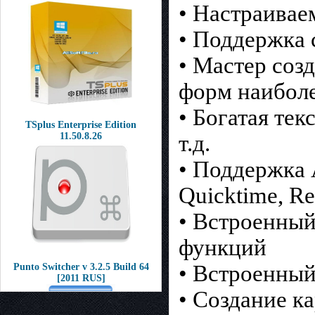
• Настраивае
• Поддержка 
• Мастер соз
форм наибол
• Богатая тек
TSplus Enterprise Edition
т.д.
11.50.8.26
• Поддержка A
Quicktime, Re
• Встроенный
функций
• Встроенный
Punto Switcher v 3.2.5 Build 64
[2011 RUS]
• Создание к