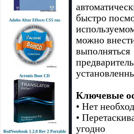
автоматическ
быстро посмот
Adobe After Effects CS5 rus
используемом
можно внести
выполняться
предваритель
установленны
Acronis Boot CD
Ключевые ос
• Нет необхо
• Перетаскив
угодно
RedNotebook 1.2.0 Rev 2 Portable