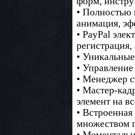
форм, инстр
• Полностью 
анимация, эф
• PayPal эле
регистрация, 
• Уникальные
• Управление
• Менеджер ст
• Мастер-кад
элемент на вс
• Встроенная
множеством 
• Моментальн