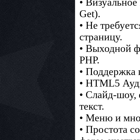
• Визуальное
Get).
• Не требует
страницу.
• Выходной 
PHP.
• Поддержка 
• HTML5 Ауди
• Слайд-шоу,
текст.
• Меню и мно
• Простота с