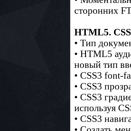
сторонних FT
HTML5. CSS
• Тип докум
• HTML5 ауд
новый тип вв
• CSS3 font-
• CSS3 прозр
• CSS3 гради
используя CS
• CSS3 навиг
• Создать мен