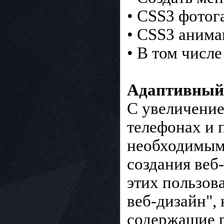
• CSS3 фотог
• CSS3 анима
• В том числ
Адаптивный
С увеличени
телефонах и 
необходимым
создания веб
этих пользов
веб-дизайн",
содержащие р