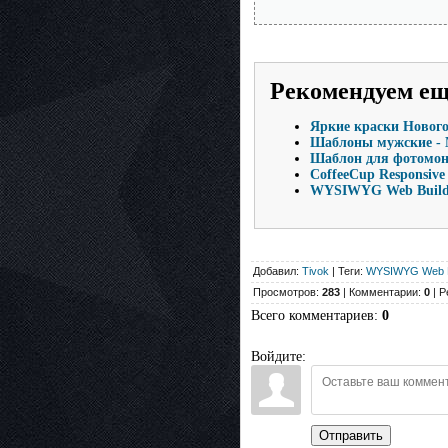
Рекомендуем е
Яркие краски Нового
Шаблоны мужские - 
Шаблон для фотомонт
CoffeeCup Responsive 
WYSIWYG Web Builder
Добавил:
Tivok
| Теги:
WYSIWYG Web B
Просмотров:
283
| Комментарии:
0
| Р
Всего комментариев
:
0
Войдите:
Отправить