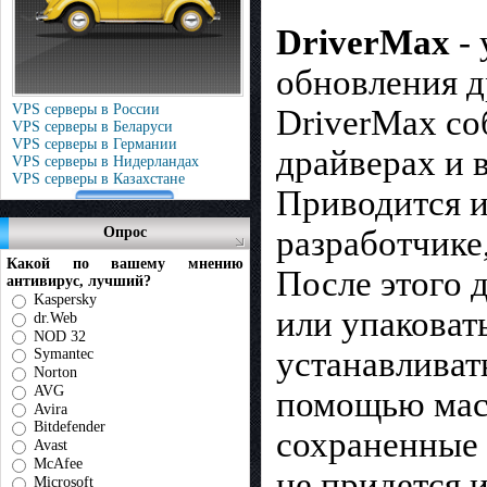
DriverMax
-
обновления д
VPS серверы в России
DriverMax со
VPS серверы в Беларуси
VPS серверы в Германии
драйверах и 
VPS серверы в Нидерландах
VPS серверы в Казахстане
Приводится и
разработчике
Опрос
Какой по вашему мнению
После этого 
антивирус, лучший?
Kaspersky
или упаковат
dr.Web
NOD 32
устанавливат
Symantec
Norton
AVG
помощью мас
Avira
Bitdefender
сохраненные 
Avast
McAfee
не придется 
Microsoft