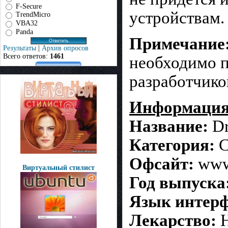
F-Secure
устройствам.
TrendMicro
VBA32
Panda
Примечание
Результаты
|
Архив опросов
Всего ответов:
1461
необходимо п
разработчико
Информация
Название:
Dr
Категория:
С
Офсайт:
www.
Виртуальный стилист
Год выпуска
Язык интерф
Лекарство:
Н