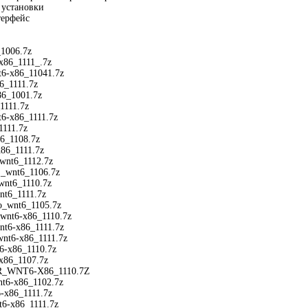
 установки
ерфейс
1006.7z
x86_1111_.7z
6-x86_11041.7z
6_1111.7z
6_1001.7z
111.7z
6-x86_1111.7z
111.7z
6_1108.7z
86_1111.7z
wnt6_1112.7z
_wnt6_1106.7z
nt6_1110.7z
t6_1111.7z
o_wnt6_1105.7z
wnt6-x86_1110.7z
t6-x86_1111.7z
nt6-x86_1111.7z
-x86_1110.7z
x86_1107.7z
_WNT6-X86_1110.7Z
t6-x86_1102.7z
-x86_1111.7z
-x86_1111.7z