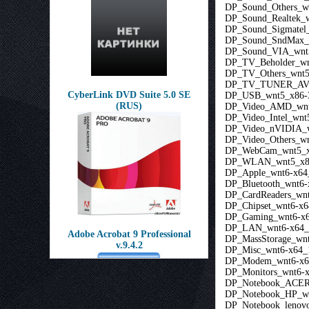
DP_Sound_Others_wn
DP_Sound_Realtek_w
DP_Sound_Sigmatel_
DP_Sound_SndMax_w
DP_Sound_VIA_wnt5
DP_TV_Beholder_wn
DP_TV_Others_wnt5
DP_TV_TUNER_AVE
CyberLink DVD Suite 5.0 SE
DP_USB_wnt5_x86-3
(RUS)
DP_Video_AMD_wnt5
DP_Video_Intel_wnt
DP_Video_nVIDIA_w
DP_Video_Others_wn
DP_WebCam_wnt5_x
DP_WLAN_wnt5_x86
DP_Apple_wnt6-x64
DP_Bluetooth_wnt6-
DP_CardReaders_wnt
DP_Chipset_wnt6-x6
DP_Gaming_wnt6-x6
DP_LAN_wnt6-x64_1
Adobe Acrobat 9 Professional
DP_MassStorage_wnt
v.9.4.2
DP_Misc_wnt6-x64_1
DP_Modem_wnt6-x6
DP_Monitors_wnt6-x
DP_Notebook_ACER_
DP_Notebook_HP_wn
DP_Notebook_lenovo