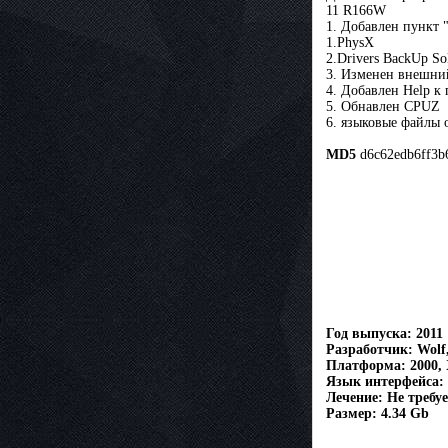
11 R166W
1. Добавлен пункт
1.PhysX
2.Drivers BackUp So
3. Изменен внешний
4. Добавлен Help к
5. Обнавлен CPUZ
6. языковые файлы 
MD5
d6c62edb6ff3b
Год выпуска: 2011
Разработчик: Wolf,
Платформа: 2000, X
Язык интерфейса: 
Лечение: Не требу
Размер: 4.34 Gb