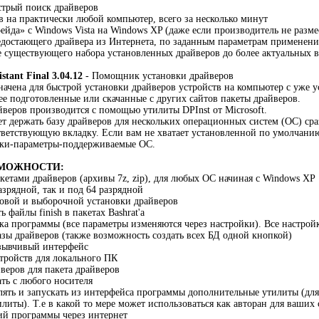
трый поиск драйверов
в на практически любой компьютер, всего за несколько минут
ейда» с Windows Vista на Windows XP (даже если производитель не разме
едостающего драйвера из Интернета, по заданным параметрам применени
 существующего набора установленных драйверов до более актуальных 
istant Final 3.04.12
- Помощник установки драйверов
ачена для быстрой установки драйверов устройств на компьютер с уже 
ее подготовленные или скачанные с других сайтов пакеты драйверов.
йверов производится с помощью утилиты DPInst от Microsoft.
т держать базу драйверов для нескольких операционных систем (ОС) сра
тветствующую вкладку. Если вам не хватает установленной по умолчан
йки-параметры-поддерживаемые ОС.
МОЖНОСТИ:
кетами драйверов (архивы 7z, zip), для любых ОС начиная с Windows XP
азрядной, так и под 64 разрядной
овой и выборочной установки драйверов
 файлы finish в пакетах Bashrat'а
ка программы (все параметры изменяются через настройки). Все настройк
азы драйверов (также возможность создать всех БД одной кнопкой)
зывчивый интерфейс
тройств для локального ПК
веров для пакета драйверов
ть с любого носителя
ять и запускать из интерфейса программы дополнительные утилиты (для
литы). Т.е в какой то мере может использоваться как авторан для ваших
ий программы через интернет