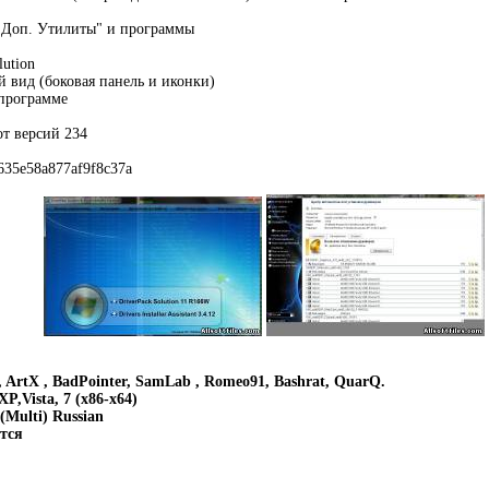
 "Доп. Утилиты" и программы
lution
 вид (боковая панель и иконки)
 программе
от версий 234
635e58a877af9f8c37a
 ArtX , BadPointer, SamLab , Romeo91, Bashrat, QuarQ.
P,Vista, 7 (x86-x64)
(Multi) Russian
ется