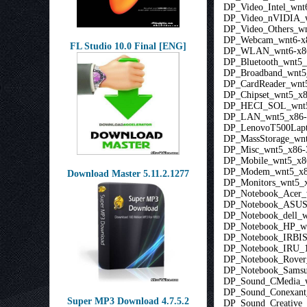
DP_Video_Intel_wnt
DP_Video_nVIDIA_w
DP_Video_Others_wn
DP_Webcam_wnt6-x8
FL Studio 10.0 Final [ENG]
DP_WLAN_wnt6-x86
DP_Bluetooth_wnt5_
DP_Broadband_wnt5
DP_CardReader_wnt
DP_Chipset_wnt5_x8
DP_HECI_SOL_wnt5
DP_LAN_wnt5_x86-3
DP_LenovoT500Lapt
DP_MassStorage_wnt
DP_Misc_wnt5_x86-3
DP_Mobile_wnt5_x8
DP_Modem_wnt5_x86
Download Master 5.11.2.1277
DP_Monitors_wnt5_x
DP_Notebook_Acer_
DP_Notebook_ASUS
DP_Notebook_dell_w
DP_Notebook_HP_wn
DP_Notebook_IRBIS
DP_Notebook_IRU_1
DP_Notebook_Rover
DP_Notebook_Samsu
DP_Sound_CMedia_w
DP_Sound_Conexant
Super MP3 Download 4.7.5.2
DP_Sound_Creative_