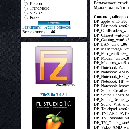
Возможность тихой
F-Secure
Мультиязычный инт
TrendMicro
VBA32
Список драйверов
Panda
DP_apple_wnt6-x86_
DP_Bluetooth_wnt6-
Результаты
|
Архив опросов
DP_CardReaders_wnt
Всего ответов:
1461
DP_Chipset_wnt6-x8
DP_Gaming_wnt6-x8
DP_LAN_wnt6-x86_1
DP_MassStorage_wnt
DP_Misc_wnt6-x86_1
DP_Modem_wnt6-x8
DP_Monitors_wnt6-x
DP_Notebook_Acer_
DP_Notebook_ASUS
DP_Notebook_FSC_w
DP_Notebook_HP_wn
DP_Notebook_lenov
DP_Sound_Creative_
FileZilla 3.0.8.1
DP_Sound_Others_wn
DP_Sound_Realtek_w
DP_Sound_VIA_wnt6
DP_Touchpad_wnt6-
DP_TVCARD_AVER
DP_TV_Beholder_wn
DP_TV_Others_wnt6
DP_Video_AMD_wnt6