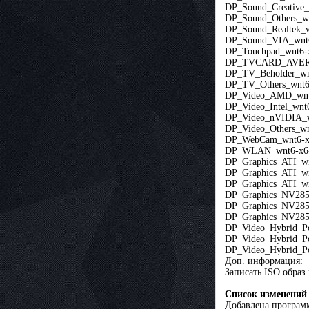
DP_Sound_Creative_
DP_Sound_Others_wn
DP_Sound_Realtek_w
DP_Sound_VIA_wnt6
DP_Touchpad_wnt6-
DP_TVCARD_AVER
DP_TV_Beholder_wn
DP_TV_Others_wnt6
DP_Video_AMD_wnt6
DP_Video_Intel_wnt
DP_Video_nVIDIA_w
DP_Video_Others_wn
DP_WebCam_wnt6-x
DP_WLAN_wnt6-x64
DP_Graphics_ATI_w
DP_Graphics_ATI_w
DP_Graphics_ATI_w
DP_Graphics_NV285
DP_Graphics_NV285
DP_Graphics_NV285
DP_Video_Hybrid_P
DP_Video_Hybrid_P
DP_Video_Hybrid_P
Доп. информация:
Записать ISO обра
Список изменений
Добавлена программа