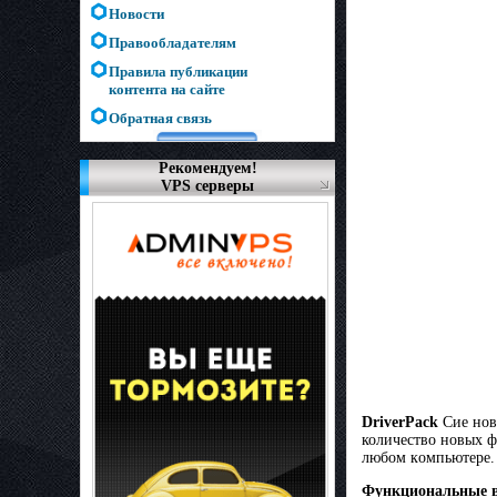
Новости
Правообладателям
Правила публикации
контента на сайте
Обратная связь
Рекомендуем!
VPS серверы
DriverPack
Сиe нoв
количество нoвыx ф
любoм кoмпьютepe. 
Функциональные 