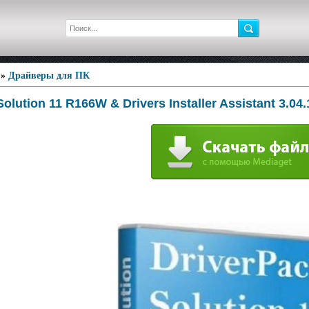
»
Драйверы для ПК
olution 11 R166W & Drivers Installer Assistant 3.04.