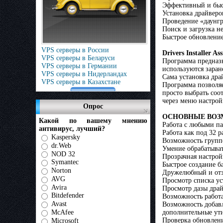
Эффективный и быс
Установка драйверо
Проведение «даунгр
Поиск и загрузка н
Быстрое обновление
VPS серверы в России
Drivers Installer Ass
VPS серверы в Беларуси
Программа предназн
VPS серверы в Германии
используются заран
VPS серверы в Нидерландах
Сама установка дра
VPS серверы в Казахстане
Программа позволяе
просто выбрать соо
через меню настро
Опрос
ОСНОВНЫЕ ВОЗ
Какой по вашему мнению
Работа с любыми па
антивирус, лучший?
Работа как под 32 р
Kaspersky
Возможность групп
dr.Web
Умение обрабатывать
NOD 32
Прозрачная настрой
Symantec
Быстрое создание б
Norton
Дружелюбный и от
AVG
Просмотр списка ус
Avira
Просмотр дазы драй
Bitdefender
Возможность работа
Avast
Возможность добавл
McAfee
дополнительные ути
Проверка обновлен
Microsoft