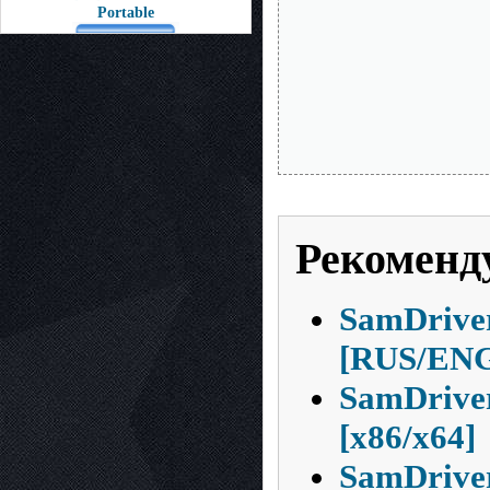
Portable
Рекоменд
SamDriver
[RUS/EN
SamDrive
[x86/x64]
SamDriver