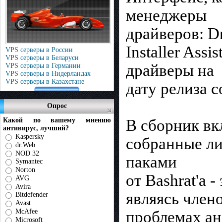
менеджеры
драйверов: Dri
Installer Ass
VPS серверы в России
VPS серверы в Беларуси
драйверы на
VPS серверы в Германии
VPS серверы в Нидерландах
VPS серверы в Казахстане
дату релиза 
Опрос
В сборник вк
Какой по вашему мнению
антивирус, лучший?
Kaspersky
собранные ли
dr.Web
NOD 32
паками
Symantec
Norton
от Bashrat'a 
AVG
Avira
являясь член
Bitdefender
Avast
McAfee
проблемах ан
Microsoft