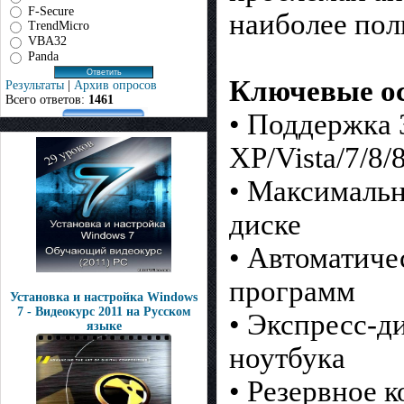
F-Secure
наиболее по
TrendMicro
VBA32
Panda
Ключевые ос
Результаты
|
Архив опросов
Всего ответов:
1461
• Поддержка 
XP/Vista/7/8/
• Максимальн
диске
• Автоматиче
программ
Установка и настройка Windows
7 - Видеокурс 2011 на Русском
• Экспресс-д
языке
ноутбука
• Резервное 