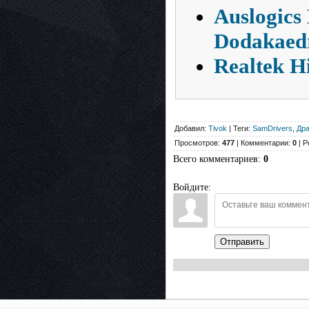
Auslogics
Dodakaed
Realtek H
Добавил:
Tivok
| Теги:
SamDrivers
,
Дра
Просмотров:
477
| Комментарии:
0
| Р
Всего комментариев
:
0
Войдите:
Отправить