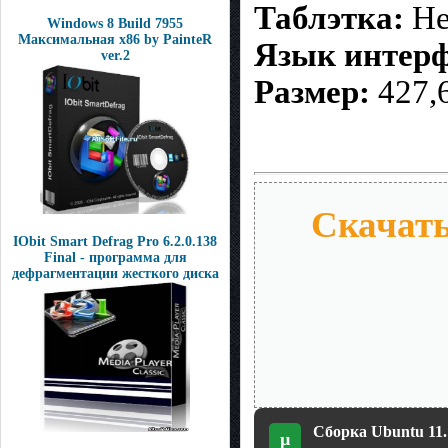
Таблэтка:
Не
Windows 8 Build 7955
Максимальная x86 by PainteR
Язык интерф
ver.2
Размер:
427,
Скачать
IObit Smart Defrag Pro 6.2.0.138
Final - программа для
дефрагментации жесткого диска
Cборка Ubuntu 11.
µ