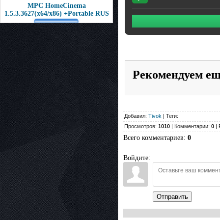
MPC HomeCinema
1.5.3.3627(x64/x86) +Portable RUS
Рекомендуем е
Добавил:
Tivok
| Теги:
Просмотров:
1010
| Комментарии:
0
| 
Всего комментариев
:
0
Войдите:
Отправить