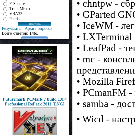
• chntpw - с
F-Secure
TrendMicro
• GParted GNO
VBA32
Panda
• IceWM - ле
Результаты
|
Архив опросов
Всего ответов:
1461
• LXTerminal
• LeafPad - т
• mc - консо
представлен
• Mozilla Fir
• PCmanFM -
Futuremark PCMark 7 build 1.0.4
• samba - до
Professional RePack 2011 [ENG]
• Wicd - наст