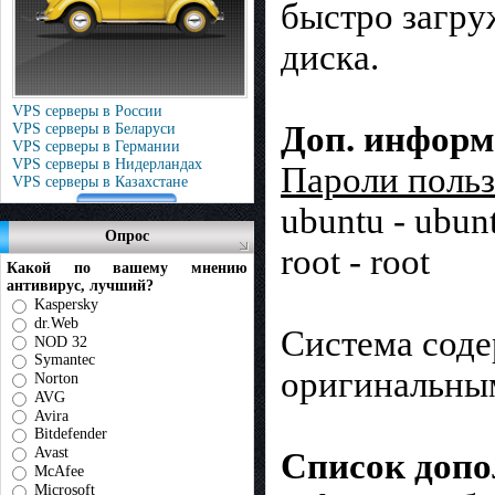
быстро загру
диска.
VPS серверы в России
Доп. информ
VPS серверы в Беларуси
VPS серверы в Германии
VPS серверы в Нидерландах
Пароли польз
VPS серверы в Казахстане
ubuntu - ubun
Опрос
root - root
Какой по вашему мнению
антивирус, лучший?
Kaspersky
dr.Web
Система соде
NOD 32
Symantec
оригинальны
Norton
AVG
Avira
Bitdefender
Avast
Список доп
McAfee
Microsoft