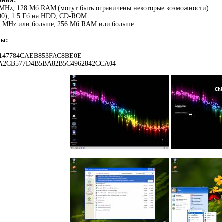
ания:
MHz, 128 Мб RAM (могут быть ограничены некоторые возможности)
00), 1.5 Гб на HDD, CD-ROM.
0 MHz или больше, 256 Мб RAM или больше.
мы:
2147784CAEB853FAC8BE0E
FA2CB577D4B5BA82B5C4962842CCA04