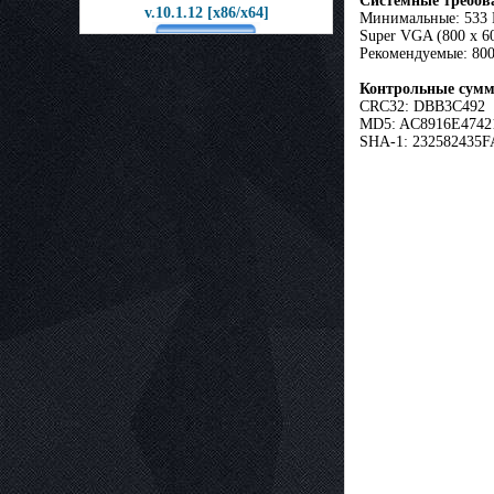
Системные требов
v.10.1.12 [x86/x64]
Минимальные: 533 
Super VGA (800 x 6
Рекомендуемые: 80
Контрольные сум
CRC32: DBB3C492
MD5: AC8916E474
SHA-1: 232582435