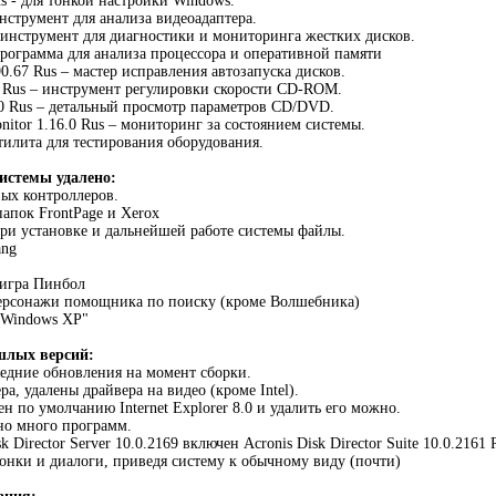
us - для тонкой настройки Windows.
инструмент для анализа видеоадаптера.
 инструмент для диагностики и мониторинга жестких дисков.
программа для анализа процессора и оперативной памяти
0.67 Rus – мастер исправления автозапуска дисков.
0 Rus – инcтрумент регулировки скорости CD-ROM.
3.0 Rus – детальный просмотр параметров CD/DVD.
itor 1.16.0 Rus – мониторинг за состоянием системы.
тилита для тестирования оборудования.
истемы удалено:
ых контроллеров.
папок FrontPage и Xerox
ри установке и дальнейшей работе системы файлы.
ang
 игра Пинбол
ерсонажи помощника по поиску (кроме Волшебника)
с Windows XP"
шлых версий:
ледние обновления на момент сборки.
а, удалены драйвера на видео (кроме Intel).
ен по умолчанию Internet Explorer 8.0 и удалить его можно.
но много программ.
k Director Server 10.0.2169 включен Acronis Disk Director Suite 10.0.2161 
онки и диалоги, приведя систему к обычному виду (почти)