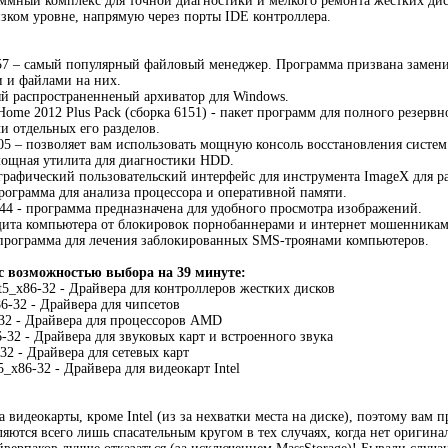
мный комплекс для точной диагностики и мелкого ремонта жестких диск
зком уровне, напрямую через порты IDE контроллера.
57 – самый популярный файловый менеджер. Программа призвана замени
 и файлами на них.
й распространенненый архиватор для Windows.
 Home 2012 Plus Pack (сборка 6151) - пакет программ для полного резер
и отдельных его разделов.
 – позволяет вам использовать мощную консоль восстановления систем 
– мощная утилита для диагностики HDD.
 графический пользовательский интерфейс для инструмента ImageX для 
программа для анализа процессора и оперативной памяти.
.44 - программа предназначена для удобного просмотра изображений.
щита компьютера от блокировок порнобаннерами и интернет мошенникам
 программа для лечения заблокированных SMS-троянами компьютеров.
с возможностью выбора на 39 минуте:
5_x86-32 - Драйвера для контроллеров жестких дисков
6-32 - Драйвера для чипсетов
2 - Драйвера для процессоров AMD
32 - Драйвера для звуковых карт и встроенного звука
 - Драйвера для сетевых карт
_x86-32 - Драйвера для видеокарт Intel
 видеокарты, кроме Intel (из за нехватки места на диске), поэтому вам п
ляются всего лишь спасательным кругом в тех случаях, когда нет оригин