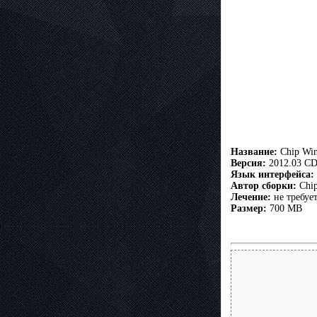
Название:
Chip Win
Версия:
2012.03 C
Язык интерфейса:
Автор сборки:
Chi
Лечение:
не требует
Размер:
700 MB