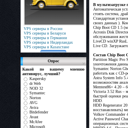
В мультизагрузке 
Автоматическая уст
стоять система, дра
Стандартная устано
своих данных ). Ко
Chip Boot CD 1.5 (
VPS серверы в России
Acronis Disk Direc
VPS серверы в Беларуси
обслуживания жест
VPS серверы в Германии
LiveCD winXP RusLi
VPS серверы в Нидерландах
Live CD. Загружаетс
VPS серверы в Казахстане
Состав Chip Boot 
Partition Magic Pro
Опрос
уничтожения данны
Symantec Norton Gho
Какой по вашему мнению
работать как с CD-р
антивирус, лучший?
Astra System Info 
Kaspersky
возможностям анало
dr.Web
Memtest86+ 4.20 – 
NOD 32
Victoria 3.52 Rus 
Symantec
быстрой оценки ре
Norton
HDD.
AVG
HDD Regenerator 20
Avira
восстанавливать) м
Bitdefender
Volkov Commander 
Avast
Active Password Cha
McAfee
операционных сист
Microsoft