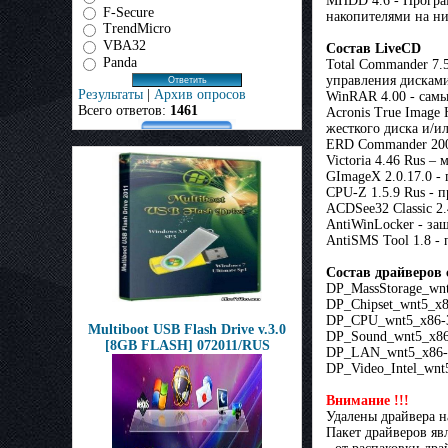
MHDD 4.6 - Програм
F-Secure
накопителями на ни
TrendMicro
VBA32
Состав LiveCD
Panda
Total Commander 7.
управления дисками
Результаты
|
Архив опросов
WinRAR 4.00 - самы
Всего ответов:
1461
Acronis True Image
жесткого диска и/ил
ERD Commander 2005
Victoria 4.46 Rus 
GImageX 2.0.17.0 -
CPU-Z 1.5.9 Rus - 
ACDSee32 Classic 2
AntiWinLocker - за
AntiSMS Tool 1.8 -
Состав драйверов 
DP_MassStorage_wnt
DP_Chipset_wnt5_x8
DP_CPU_wnt5_x86-3
Multiboot USB Flash Drive v.3.0
DP_Sound_wnt5_x86-
[8GB FLASH] 072011/RUS
DP_LAN_wnt5_x86-32
DP_Video_Intel_wnt5
Внимание !!!
Удалены драйвера на
Пакет драйверов яв