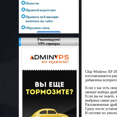
Новости
Правообладателям
Правила публикации
контента на сайте
Обратная связь
Рекомендуем!
VPS серверы
Chip Windows XP 2
изготавливается ра
добавлены всеприго
Если у вас есть сво
окошке выбора драй
Если вы не знаете,
выбраны самые расп
Распакованные драй
Сразу после установ
В системе по умолча