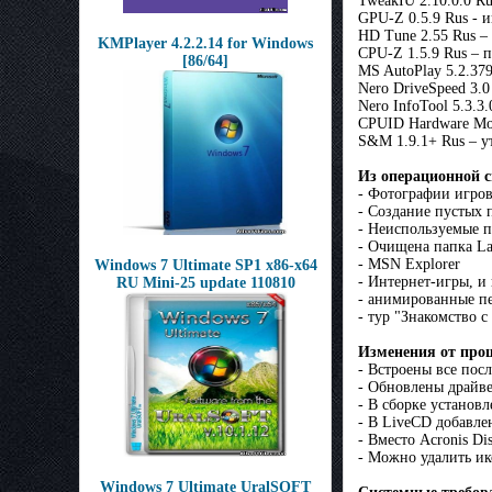
TweakIU 2.10.0.0 R
GPU-Z 0.5.9 Rus - 
HD Tune 2.55 Rus –
KMPlayer 4.2.2.14 for Windows
CPU-Z 1.5.9 Rus – 
[86/64]
MS AutoPlay 5.2.379
Nero DriveSpeed 3.
Nero InfoTool 5.3.
CPUID Hardware Mon
S&M 1.9.1+ Rus – у
Из операционной с
- Фотографии игров
- Создание пустых 
- Неиспользуемые п
- Очищена папка L
- MSN Explorer
Windows 7 Ultimate SP1 x86-х64
- Интернет-игры, и
RU Mini-25 update 110810
- анимированные п
- тур "Знакомство 
Изменения от про
- Встроены все пос
- Обновлены драйвер
- В сборке установл
- В LiveCD добавле
- Вместо Acronis Dis
- Можно удалить ик
Windows 7 Ultimate UralSOFT