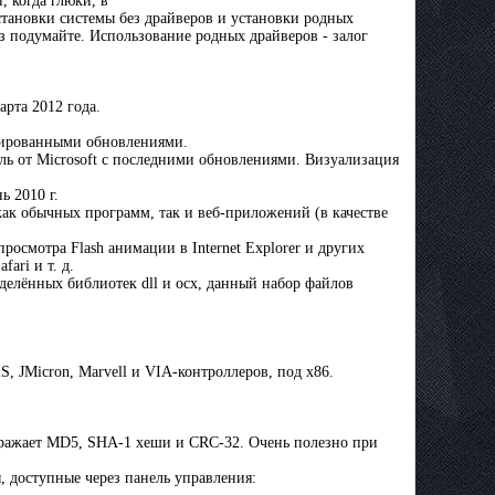
, когда глюки, в
установки системы без драйверов и установки родных
аз подумайте. Использование родных драйверов - залог
арта 2012 года.
егрированными обновлениями.
ель от Microsоft с последними обновлениями. Визуализация
ь 2010 г.
 как обычных программ, так и веб-приложений (в качестве
просмотра Flash анимации в Internet Explorer и других
ari и т. д.
еделённых библиотек dll и ocx, данный набор файлов
S, JMicron, Marvell и VIA-контроллеров, под x86.
ображает MD5, SHA-1 хеши и CRC-32. Очень полезно при
доступные через панель управления: