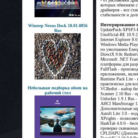
- от распаковки дра
которых обвиняли с
драйверов - все ст
стабильности и дол
Интегрированное 
Winstep Nexus Dock 10.01.0856
UpdatePack-XPSP3-R
Rus
Unofficial-RE 10.9
Internet Explorer 8
Windows Media Play
по умолчанию Energ
DirectX 9.0c Redist
Microsоft .NET Fra
платформы для разр
FullFlash - произво
приложениях, включа
Runtime Pack Lite 
практически для вс
Небольшая подборка обоев на
VCRedist - набор би
рабочий стол
Scanner 2.10 Rus -
Unlocker 1.9.1 Rus
AHCI MassStorage 12
Дополнительные шр
AutoIt Lite 3.0 - п
XPrights - позволя
HashTab 4.0.0 - бе
проверке скачанных
CPLDAPU (Дополнит