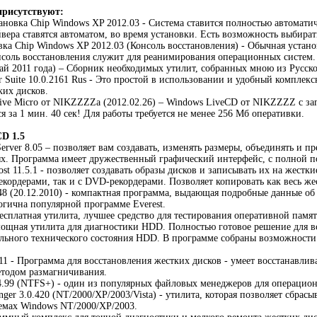
присутствуют:
ановка Chip Windows XP 2012.03 - Система ставится полностью автоматич
йвера ставятся автоматом, во время установки. Есть возможность выбират
вка Chip Windows XP 2012.03 (Консоль восстановления) - Обычная устано
нсоль восстановления служит для реанимирования операционных систем.
май 2011 года) – Сборник необходимых утилит, собранных мною из Русской
tor Suite 10.0.2161 Rus - Это простой в использовании и удобный компле
ких дисков.
ve Micro от NIKZZZZa (2012.02.26) – Windows LiveCD от NIKZZZZ с за
я за 1 мин. 40 сек! Для работы требуется не менее 256 Мб оперативки.
CD 1.5
 Server 8.05 – позволяет вам создавать, изменять размеры, объединять и 
х. Программа имеет дружественный графический интерфейс, с полной 
st 11.5.1 - позволяет создавать образы дисков и записывать их на жестк
екордерами, так и с DVD-рекордерами. Позволяет копировать как весь жес
5.48 (20.12.2010) - компактная программа, выдающая подробные данные о
гична популярной программе Everest.
бесплатная утилита, лучшее средство для тестирования оперативной памя
– мощная утилита для диагностики HDD. Полностью готовое решение для в
ального технического состояния HDD. В программе собраны возможност
11 - Программа для восстановления жестких дисков - умеет восстанавлива
етодом размагничивания.
4.99 (NTFS+) - один из популярных файловых менеджеров для операцио
nger 3.0.420 (NT/2000/XP/2003/Vista) - утилита, которая позволяет сбра
емах Windows NT/2000/XP/2003.