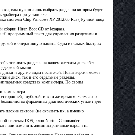
ески, вам нужно лишь выбрать раздел на котором будет
ь драйвера при установке.
вка системы Chip Windows XP 2012.03 Rus ( Ручной ввод
 сборки Hiren Boot CD от lexapass.
ксный программный пакет для управления разделами и
грузкой в оперативную память. Одна из самых быстрых
преобразовывать разделы на вашем жестком диске без
поддержкой мыши.
ие диски и другие виды носителей. Новая версия может
ткий диск, так и его отдельные разделы.
б аппаратных средствах компьютера. По своим
ти компьютера.
сесторонней, глубокой, и в то же время максимально
и большинства фирменных диагностических утилит для
ть плохие секторы (не скрывать их, а именно
нной системы DOS, клон Norton Commander.
сывать или изменить административные пароли на