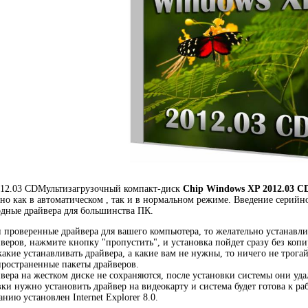
012.03 CDМультизагрузочный компакт-диск
Chip Windows XP 2012.03 C
вно как в автоматическом , так и в нормальном режиме. Введение серийн
дные драйвера для большинства ПК.
и проверенные драйвера для вашего компьютера, то желательно устанавлив
веров, нажмите кнопку "пропустить", и установка пойдет сразу без коп
 какие устанавливать драйвера, а какие вам не нужны, то ничего не трог
ространенные пакеты драйверов.
вера на жестком диске не сохраняются, после установки системы они уда
ки нужно установить драйвер на видеокарту и система будет готова к раб
нию установлен Internet Explorer 8.0.