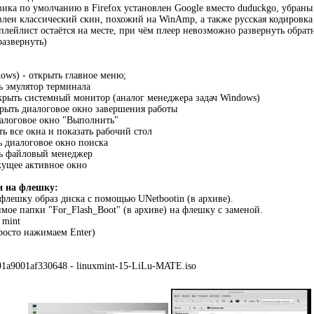
овика по умолчанию в Firefox установлен Google вместо duduckgo, убраны
овлен классический скин, похожий на WinAmp, а также русская кодировка
 плейлист остаётся на месте, при чём плеер невозможно развернуть обрат
развернуть)
ows) - открыть главное меню;
ть эмулятор терминала
открыть системный монитор (аналог менеджера задач Windows)
ткрыть диалоговое окно завершения работы
иалоговое окно "Выполнить"
ть все окна и показать рабочий стол
ь диалоговое окно поиска
ть файловый менеджер
екущее активное окно
и на флешку:
 флешку образ диска с помощью UNetbootin (в архиве).
мое папки "For_Flash_Boot" (в архиве) на флешку с заменой.
 mint
просто нажимаем Enter)
1a9001af330648 - linuxmint-15-LiLu-MATE.iso