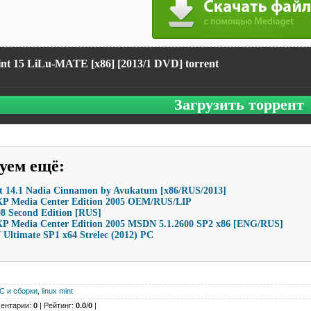
nt 15 LiLu-MATE [x86] [2013/1 DVD] torrent
Загрузить торрент
уем ещё
:
t 14.1 Nadia Cinnamon by Avukatum [x86/RUS/2013]
P Media Center Edition 2005 OEM/RUS/LIP
8 Second Edition [RUS]
P Media Center Edition 2005 MSDN 5.1.2600 SP2 x86 [ENG/RUS]
Ultimate SP1 x64 Strelec (2012) PC
С и сборки
,
linux mint
ентарии:
0
| Рейтинг:
0.0
/
0
|