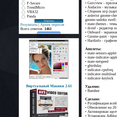
• Guvcview - прило
F-Secure
• Audacios - музык
TrendMicro
• Сборник игр (кар
VBA32
• aisleriot gnome-ch
Panda
gnome-sudoku swell-f
• mate-themes - тем
Результаты
|
Архив опросов
• dconf - редактор 
Всего ответов:
1461
• Onboard - экранна
• Gnome-paint - про
• Hardinfo - графи
Апплеты:
• mate-sensors-applet
• mate-indicator-appl
• mate-netspeed
• gbirthday
• indicator-cpufreq
• indicator-multiload
• indicator-keylock
Виртуальный Макияж 2.61
Удалено:
• Banshee
Сделано:
• Русификация всей
• Обновление на 20
• Активирован щелчо
• Установлен Adbloc