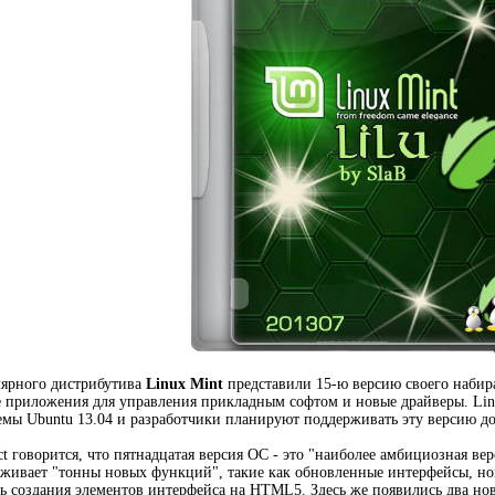
лярного дистрибутива
Linux Mint
представили 15-ю версию своего набир
 приложения для управления прикладным софтом и новые драйверы. Linux
мы Ubuntu 13.04 и разработчики планируют поддерживать эту версию до 
ct говорится, что пятнадцатая версия ОС - это "наиболее амбициозная вер
рживает "тонны новых функций", такие как обновленные интерфейсы, н
ь создания элементов интерфейса на HTML5. Здесь же появились два н