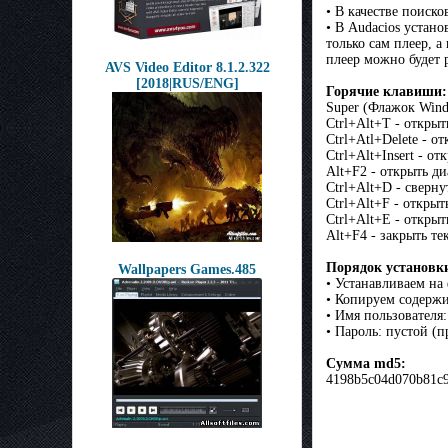
• В качестве поиск
• В Audacios устан
только сам плеер, а
плеер можно будет 
AVS Video Editor 8.1.2.322
[2018|RUS/ENG]
Горячие клавиши:
Super (Флажок Wind
Ctrl+Alt+T - откры
Ctrl+Atl+Delete - 
Ctrl+Alt+Insert - о
Alt+F2 - открыть д
Ctrl+Alt+D - сверну
Ctrl+Alt+F - открыт
Ctrl+Alt+E - откры
Alt+F4 - закрыть т
Порядок установк
Wallpapers Games.485
• Устанавливаем на
• Копируем содержи
• Имя пользователя:
• Пароль: пустой (
Сумма md5:
4198b5c04d070b81c9