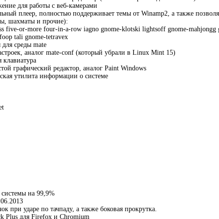
жение для работы с веб-камерами
альный плеер, полностью поддерживает темы от Winamp2, а также позволя
ты, шахматы и прочие):
ess five-or-more four-in-a-row iagno gnome-klotski lightsoff gnome-mahjong
oop tali gnome-tetravex
ы для среды mate
настроек, аналог mate-conf (который убрали в Linux Mint 15)
я клавиатура
стой графический редактор, аналог Paint Windows
ческая утилита информации о системе
et
 системы на 99,9%
.06.2013
к при ударе по тачпаду, а также боковая прокрутка.
k Plus для Firefox и Chromium