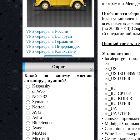
программ и Менедже
Особенности сборк
Были установлены н
всех пакетов локал
(на 20.06.2013).Сбо
VPS серверы в России
гб оперативной пам
VPS серверы в Беларуси
VPS серверы в Германии
Полный список из
VPS серверы в Нидерландах
VPS серверы в Казахстане
Установленно:
• localepurge - пр
- en
Опрос
- en_US
- en_US.ISO-8859-1
Какой по вашему мнению
- en_US.UTF-8
антивирус, лучший?
- ru
Kaspersky
- ru_RU
dr.Web
- ru_RU.CP1251
NOD 32
- ru_RU.KOI8-R
Symantec
- ru_RU.UTF-8
Norton
- ru_UA
AVG
- ru_UA.UTF-8
Avira
• chmsee - приложе
Bitdefender
• Midnight Command
Avast
• Chromium - интер
McAfee
• Wine 1.5 - альте
Microsoft
• Geany - многофун