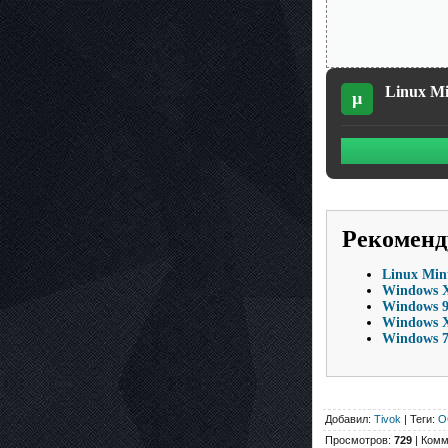
Linux Mi
µ
Рекоменд
Linux Min
Windows X
Windows 9
Windows X
Windows 7 
Добавил:
Tivok
| Теги:
О
Просмотров:
729
| Комм