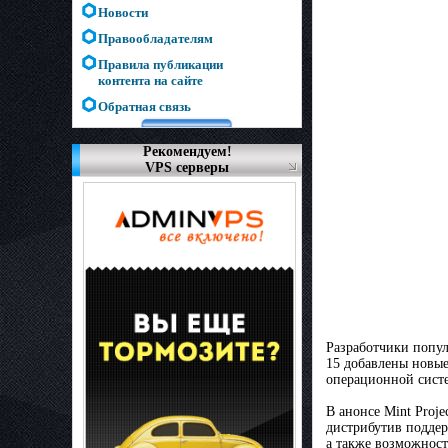
Новости
Правообладателям
Правила публикации
контента на сайте
Обратная связь
Рекомендуем!
VPS серверы
Разработчики попу
15 добавлены новые
операционной систе
В анонсе Mint Proje
дистрибутив подде
а также возможност