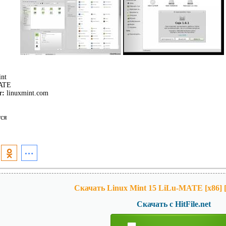
nt
ATE
т:
linuxmint.com
ся
Скачать Linux Mint 15 LiLu-MATE [x86] 
Скачать с HitFile.net