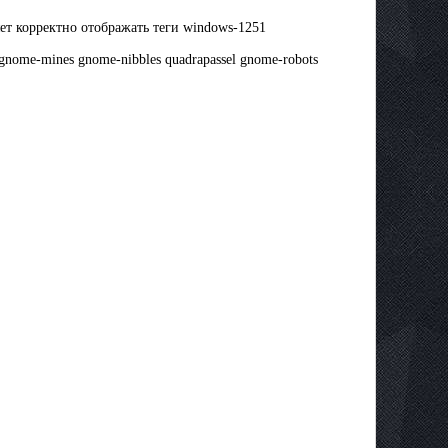
ет корректно отображать теги windows-1251
g gnome-mines gnome-nibbles quadrapassel gnome-robots