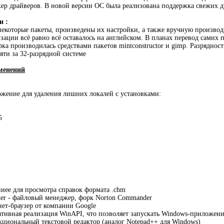
р драйверов. В новой версии ОС была реализована поддержка свежих др
и :
екоторые пакеты, произведены их настройки, а также вручную производи
изации всё равно всё оставалось на английском. В планах перевод самих
рка производилась средствами пакетов mintconstructor и gimp. Разрядност
яти за 32-разрядной системе
менений
иложение для удаления лишних локалей с установками:
5
ниее для просмотра справок формата .chm
er - файловый менеджер, форк Norton Commander
нет-браузер от компании Google
рнативная реализация WinAPI, что позволяет запускать Windows-приложени
кциональный текстовой редактор (аналог Notepad++ для Windows)