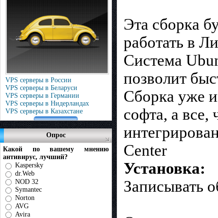
Эта сборка б
работать в Л
Система Ubun
позволит быс
VPS серверы в России
VPS серверы в Беларуси
Сборка уже и
VPS серверы в Германии
VPS серверы в Нидерландах
софта, а все,
VPS серверы в Казахстане
интегрирован
Опрос
Center
Какой по вашему мнению
антивирус, лучший?
Установка:
Kaspersky
dr.Web
Записывать о
NOD 32
Symantec
Norton
AVG
Avira