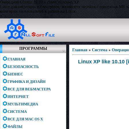
Очередной Ubuntu 10.10 в стиле Windows XP.
Linux для секретарш и блондинок, желающих перейти с продуктов MS на
категории пользователей к работе на Linux.
>">
ПРОГРАММЫ
Главная
»
Система
»
Операци
ГЛАВНАЯ
Linux XP like 10.10 [
БЕЗОПАСНОСТЬ
БИЗНЕС
ГРАФИКА И ДИЗАЙН
ВСЕ ДЛЯ ВЕБМАСТЕРА
ИНТЕРНЕТ
МУЛЬТИМЕДИА
СИСТЕМА
ВСЕ ДЛЯ MAC OS X
ФАЙЛЫ