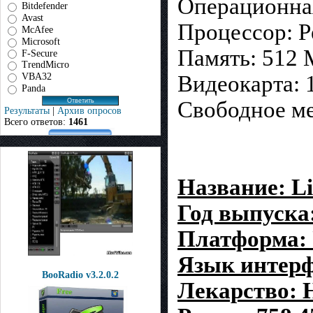
Операционная
Bitdefender
Avast
Процессор: P
McAfee
Microsoft
Память: 512 
F-Secure
TrendMicro
VBA32
Видеокарта: 
Panda
Свободное ме
Результаты
|
Архив опросов
Всего ответов:
1461
Название: Lin
Год выпуска
Платформа: 
Язык интерф
BooRadio v3.2.0.2
Лекарство: 