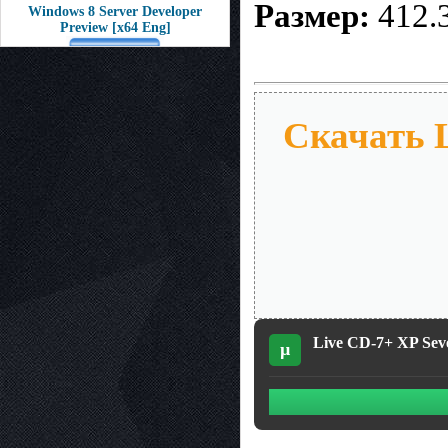
Размер:
412.
Windows 8 Server Developer
Preview [x64 Eng]
Скачать L
Live CD-7+ XP Sev
µ