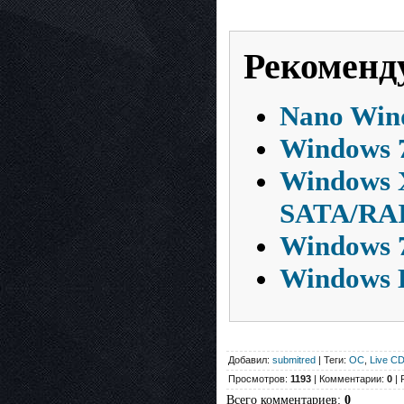
Рекоменд
Nano Win
Windows 7
Windows X
SATA/RAI
Windows 7
Windows L
Добавил:
submitred
| Теги:
ОС
,
Live C
Просмотров:
1193
| Комментарии:
0
| 
Всего комментариев
:
0