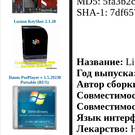
MD5: 5fa3b2c
SHA-1: 7df6
Luxion KeyShot 2.1.20
Название:
Li
Год выпуска
Daum PotPlayer v 1.5.29230
Автор сборк
Portable (RUS)
Совместимост
Совместимос
Язык интерф
Лекарство:
Н