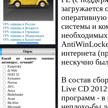
загружается 
оперативную 
системы и ко
VPS серверы в России
VPS серверы в Беларуси
VPS серверы в Германии
необходимых 
VPS серверы в Нидерландах
VPS серверы в Казахстане
AntiWinLocker
интернета (пр
Опрос
Какой по вашему мнению
нескучно был
антивирус, лучший?
Kaspersky
dr.Web
NOD 32
В состав сбо
Symantec
Norton
Live CD 2012
AVG
Avira
Bitdefender
программ - в
Avast
McAfee
неплохо-бы д
Microsoft