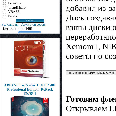
F-Secure
добавил из-за
TrendMicro
VBA32
Диск создавал
Panda
Результаты
|
Архив опросов
взяты диски 
Всего ответов:
1461
переработан
Xemom1, NIKZ
советы по со
ABBYY FineReader 11.0.102.481
Professional Edition [RePack
EN/RU]
Готовим фл
Открываем Li