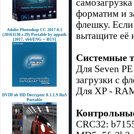
самозагрузка 
форматим и з
флешку. Если 
Adobe Photoshop CC 2017.0.1
вытащите её н
(20161130.r.29) Portable by appath
[2017, x64/ENG + RUS]
Системные т
Для Seven P
загрузки с ф
Для XP - RAM
DVDFab HD Decrypter 8.1.1.9 RuS
Portable
Контрольны
CRC32: b715