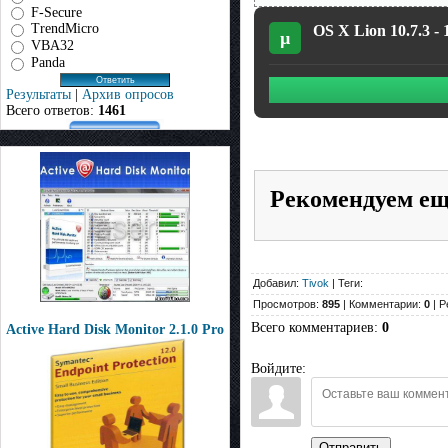
F-Secure
TrendMicro
OS X Lion 10.7.3 -
µ
VBA32
Panda
Результаты
|
Архив опросов
Всего ответов:
1461
Рекомендуем е
Добавил:
Tivok
| Теги:
Просмотров:
895
| Комментарии:
0
| Р
Всего комментариев
:
0
Active Hard Disk Monitor 2.1.0 Pro
Войдите:
Отправить