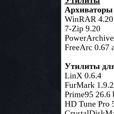
Утилиты
Архиваторы
WinRAR 4.20
7-Zip 9.20
PowerArchive
FreeArc 0.67 
Утилиты для
LinX 0.6.4
FurMark 1.9.2
Prime95 26.6 
HD Tune Pro 
CrystalDiskMa