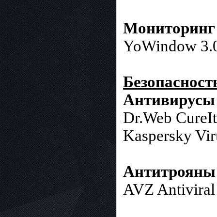
Мониторинг
YoWindow 3.0
Безопасност
Антивирусы
Dr.Web CureIt
Kaspersky Vir
Антитрояны 
AVZ Antiviral 