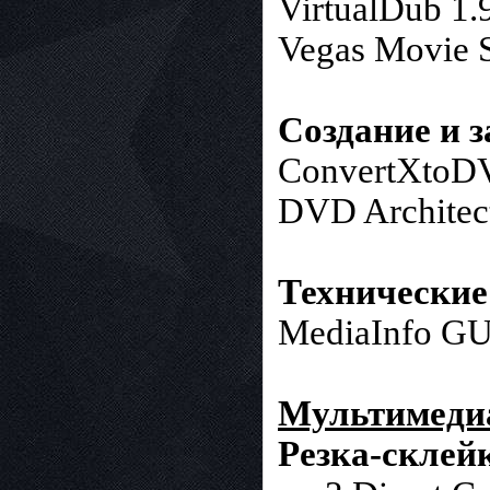
VirtualDub 1.
Vegas Movie 
Создание и 
ConvertXtoDV
DVD Architect
Технические 
MediaInfo GU
Мультимедиа
Резка-склей