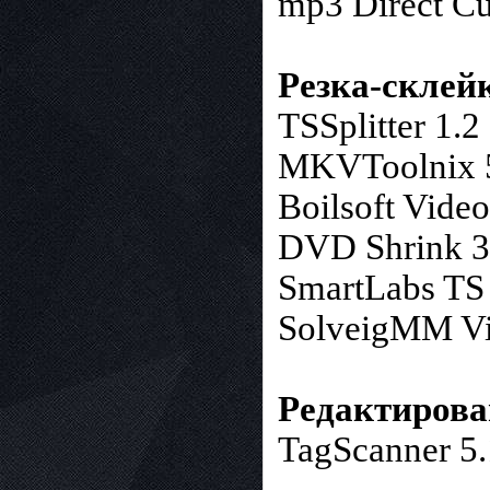
mp3 Direct Cu
Резка-склей
TSSplitter 1.2
MKVToolnix 5
Boilsoft Video
DVD Shrink 3
SmartLabs TS
SolveigMM Vid
Редактирова
TagScanner 5.