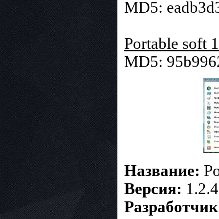
MD5: eadb3d
Portable soft 1
MD5: 95b996
Название:
Po
Версия:
1.2.4
Р
азработчик