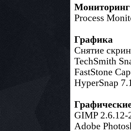
Мониторинг 
Process Monit
Графика
Снятие скрин
TechSmith Sna
FastStone Cap
HyperSnap 7.
Графические
GIMP 2.6.12-
Adobe Photos