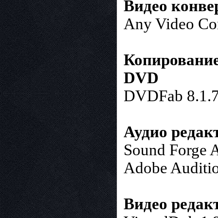
Видео конве
Any Video Con
Копирование
DVD
DVDFab 8.1.7
Аудио редак
Sound Forge A
Adobe Auditio
Видео редак