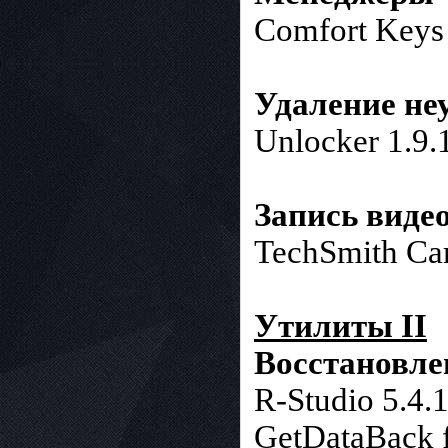
Comfort Keys 
Удаление не
Unlocker 1.9.
Запись видео
TechSmith Cam
Утилиты II
Восстановле
R-Studio 5.4.
GetDataBack 