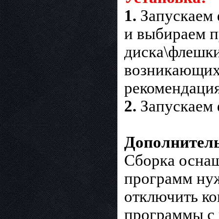
1.
Запускаем ф
и выбираем п
диска\флешки
возникающих 
рекомендация
2.
Запускаем ф
Дополнител
Сборка оснащ
программ нуж
отключить ко
программы с 