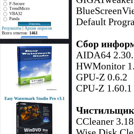
F-Secure
BlueScreenVi
TrendMicro
VBA32
Panda
Default Progr
Результаты
|
Архив опросов
Всего ответов:
1461
Сбор информ
AIDA64 2.30.
HWMonitor 1
GPU-Z 0.6.2
CPU-Z 1.60.1
Easy Watermark Studio Pro v3.1
Чистильщик
CCleaner 3.1
Wise Disk Cle