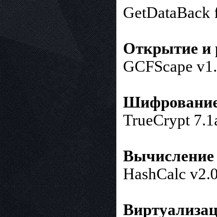
GetDataBack f
Открытие и 
GCFScape v1.
Шифрование 
TrueCrypt 7.1
Вычисление 
HashCalc v2.
Виртуализа