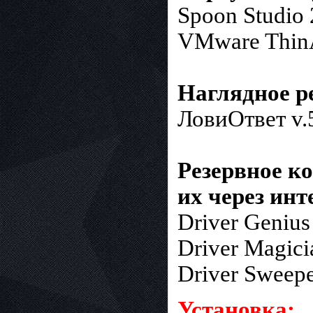
Spoon Studio 
VMware ThinA
Наглядное р
ЛовиОтвет v.5
Ре
зервное к
их через инт
Driver Genius
Driver Magici
Driver Sweepe
Установка: