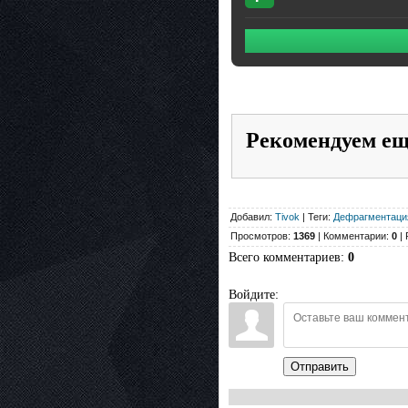
Рекомендуем е
Добавил:
Tivok
| Теги:
Дефрагментация
Просмотров:
1369
| Комментарии:
0
| 
Всего комментариев
:
0
Войдите:
Отправить