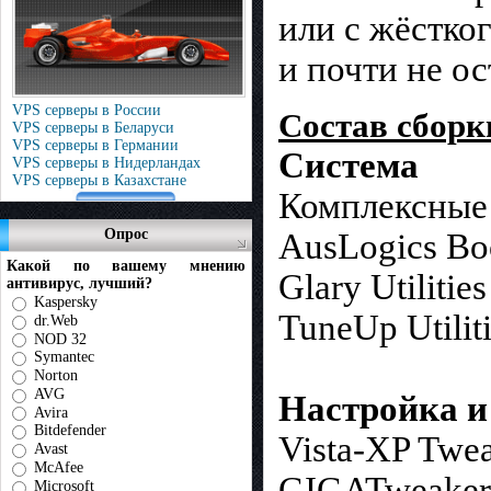
или с жёстко
и почти не о
VPS серверы в России
Состав сборк
VPS серверы в Беларуси
VPS серверы в Германии
Система
VPS серверы в Нидерландах
VPS серверы в Казахстане
Комплексные
Опрос
AusLogics Boo
Какой по вашему мнению
Glary Utiliti
антивирус, лучший?
Kaspersky
TuneUp Utilit
dr.Web
NOD 32
Symantec
Norton
AVG
Настройка и
Avira
Bitdefender
Vista-XP Twe
Avast
McAfee
GIGATweaker 
Microsoft