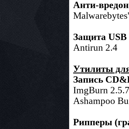
Анти-вредо
Malwarebytes'
Защита USB F
Antirun 2.4
Утилиты дл
Запись CD
ImgBurn 2.5.7
Ashampoo Bur
Рипперы (гр