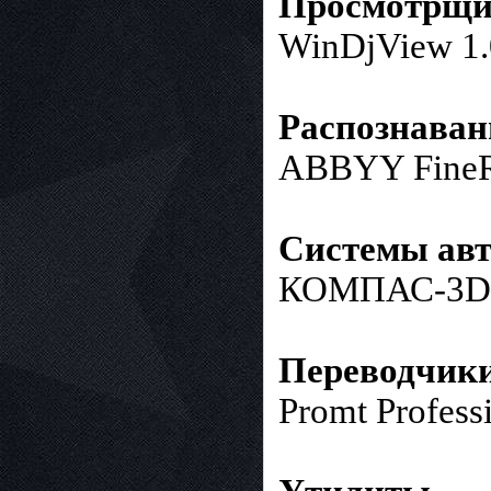
Просмотрщи
WinDjView 1.
Распознаван
ABBYY FineRe
Системы авт
КОМПАС-3D
Переводчик
Promt Profess