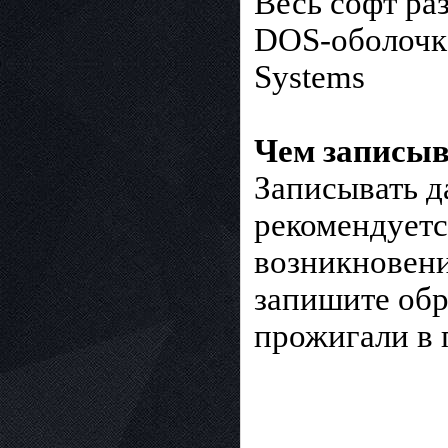
Весь софт ра
DOS-оболочк
Systems
Чем записыв
Записывать д
рекомендуетс
возникновен
запишите обр
прожигали в 