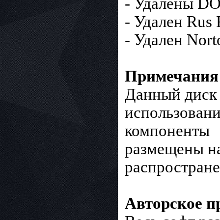
- Удалены DO
- Удален Rus
- Удален Nort
Примечания 
Данный диск 
использования
компоненты
размещены на
распростране
Авторское п