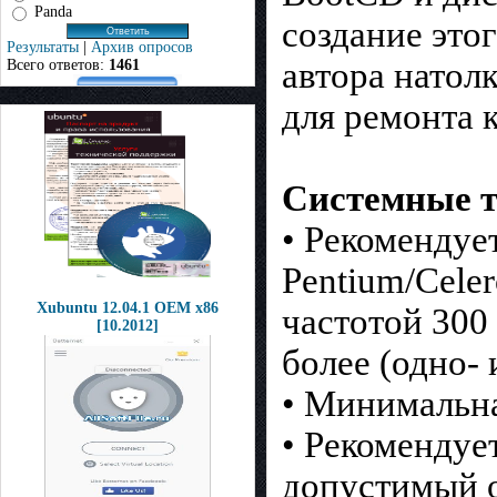
Panda
создание это
Результаты
|
Архив опросов
автора натол
Всего ответов:
1461
для ремонта 
Системные т
• Рекомендуе
Pentium/Cele
Xubuntu 12.04.1 OEM x86
частотой 300
[10.2012]
более (одно-
• Минимальна
• Рекомендуе
допустимый о