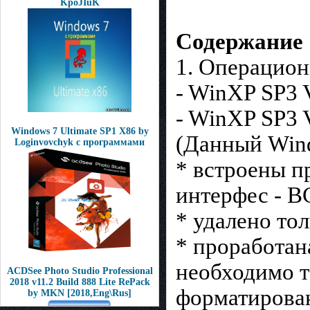
KpoJIuK
Содержание
1. Операцион
- WinXP SP3 
- WinXP SP3 
Windows 7 Ultimate SP1 Х86 by
(Данный Windo
Loginvovchyk с программами
* встроены п
интерфес - В
* удалено то
* проработан
необходимо т
ACDSee Photo Studio Professional
2018 v11.2 Build 888 Lite RePack
форматирован
by MKN [2018,Eng\Rus]