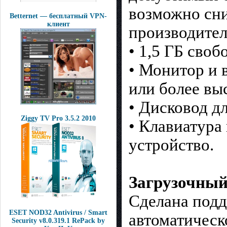
возможно сн
Betternet — бесплатный VPN-
клиент
производител
• 1,5 ГБ своб
• Монитор и 
или более вы
• Дисковод д
Ziggy TV Pro 3.5.2 2010
• Клавиатура
устройство.
Загрузочный
Сделана подд
ESET NOD32 Antivirus / Smart
автоматическ
Security v8.0.319.1 RePack by