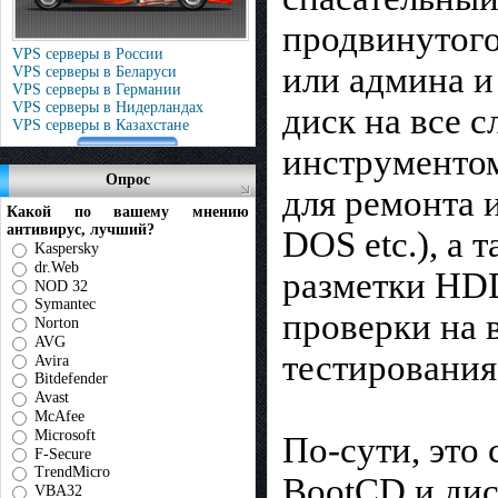
продвинутого
VPS серверы в России
или админа и 
VPS серверы в Беларуси
VPS серверы в Германии
VPS серверы в Нидерландах
диск на все 
VPS серверы в Казахстане
инструменто
Опрос
для ремонта 
Какой по вашему мнению
антивирус, лучший?
DOS etc.), а 
Kaspersky
dr.Web
разметки HD
NOD 32
Symantec
проверки на 
Norton
AVG
тестирования
Avira
Bitdefender
Avast
McAfee
Microsoft
По-сути, это
F-Secure
TrendMicro
BootCD и дис
VBA32