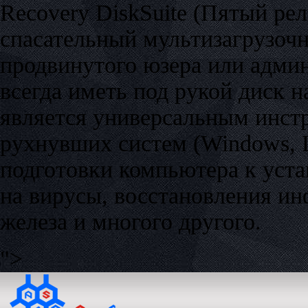
Recovery DiskSuite (Пятый рел
спасательный мультизагрузоч
продвинутого юзера или админа
всегда иметь под рукой диск 
является универсальным инст
рухнувших систем (Windows, Li
подготовки компьютера к уст
на вирусы, восстановления и
железа и многого другого.
">