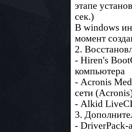
этапе установ
сек.)
В windows ин
момент созда
2. Восстанов
- Hiren's Bo
компьютера
- Acronis Me
сети (Acronis
- Alkid Live
3. Дополните
- DriverPack