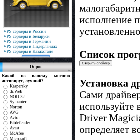
малогабаритн
исполнение п
установленн
VPS серверы в России
VPS серверы в Беларуси
VPS серверы в Германии
VPS серверы в Нидерландах
Список прог
VPS серверы в Казахстане
Опрос
Какой по вашему мнению
Установка д
антивирус, лучший?
Kaspersky
dr.Web
Сами драйвер
NOD 32
Symantec
используйте 
Norton
AVG
Driver Magici
Avira
Bitdefender
определяет в
Avast
McAfee
Microsoft