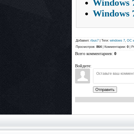
Windows 7
Windows 7
Добавил:
rbus7
| Теги:
windows 7
,
ОС и
Просмотров:
864
| Комментарии:
0
| Р
Всего комментариев
:
0
Войдите:
Отправить