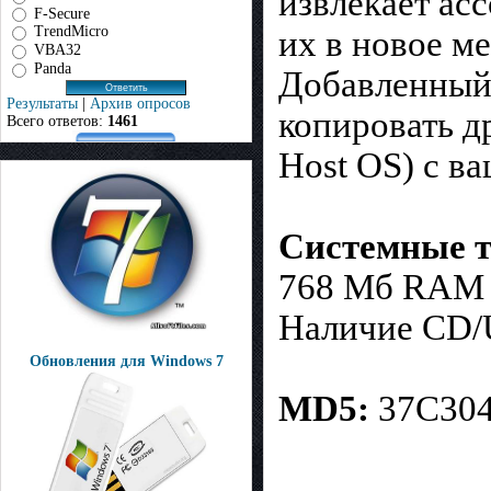
извлекает ас
F-Secure
TrendMicro
их в новое ме
VBA32
Panda
Добавленный 
Результаты
|
Архив опросов
копировать д
Всего ответов:
1461
Host OS) с в
Системные т
768 Мб RAM
Наличие CD
Обновления для Windows 7
MD5:
37C30