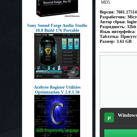
MD5:
Версия: 7601.17514
Разработчик: Micro
Автор сбрки: logi
Sony Sound Forge Audio Studio
Разрядность: 32bit
10.0 Build 176 Portable
Язык интерфейса:
Таблэтка: Присутс
Размер: 3.61 GB
Acebyte Register Utilities
Optimization V 2.0.1.50
Windows 
µ