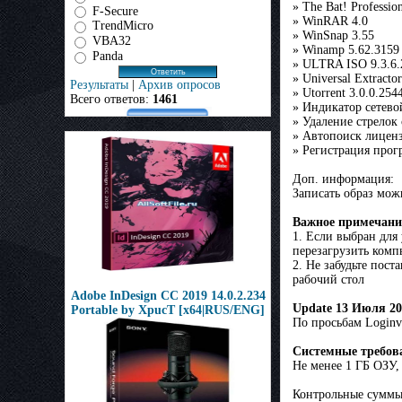
» The Bat! Profession
F-Secure
» WinRAR 4.0
TrendMicro
» WinSnap 3.55
VBA32
» Winamp 5.62.3159
Panda
» ULTRA ISO 9.3.6.
» Universal Extractor
Результаты
|
Архив опросов
» Utorrent 3.0.0.254
Всего ответов:
1461
» Индикатор сетево
» Удаление стрелок
» Автопоиск лице
» Регистрация прог
Доп. информация:
Записать образ мож
Важное примечани
1. Если выбран для
перезагрузить компь
2. Не забудьте пос
рабочий стол
Adobe InDesign CC 2019 14.0.2.234
Update 13 Июля 20
Portable by XpucT [x64|RUS/ENG]
По просьбам Loginv
Системные требов
Не менее 1 ГБ ОЗУ,
Контрольные суммы