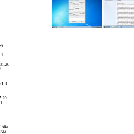
ws
.1
181.26
7
71.3
7.20
P1
7.56a
0722