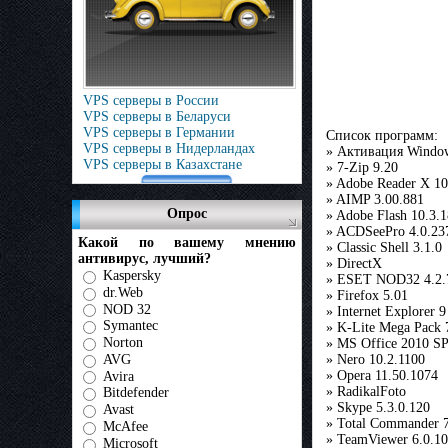
VPS серверы в России
VPS серверы в Беларуси
VPS серверы в Германии
Cписок программ:
VPS серверы в Нидерландах
» Активация Windo
VPS серверы в Казахстане
» 7-Zip 9.20
» Adоbe Reader X 10
» AIMP 3.00.881
Опрос
» Adobe Flash 10.3.
» ACDSeePro 4.0.23
Какой по вашему мнению
» Classic Shell 3.1.0
антивирус, лучший?
» DirectX
Kaspersky
» ESET NOD32 4.2.
dr.Web
» Firefox 5.01
NOD 32
» Internet Explorer 9
Symantec
» K-Lite Mega Pack 
Norton
» MS Office 2010 S
AVG
» Nero 10.2.1100
» Opera 11.50.1074
Avira
» RadikalFoto
Bitdefender
» Skype 5.3.0.120
Avast
» Total Commander 
McAfee
» TeamViewer 6.0.1
Microsoft