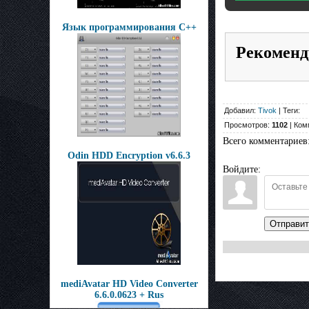
Язык программирования С++
Рекоменд
Добавил:
Tivok
| Теги:
Просмотров:
1102
| Ком
Всего комментариев
Odin HDD Encryption v6.6.3
Войдите:
Отправит
mediAvatar HD Video Converter
6.6.0.0623 + Rus