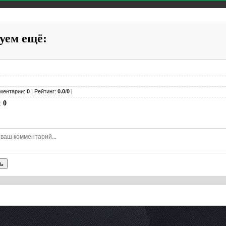
уем ещё
:
ментарии:
0
| Рейтинг:
0.0
/
0
|
:
0
ь