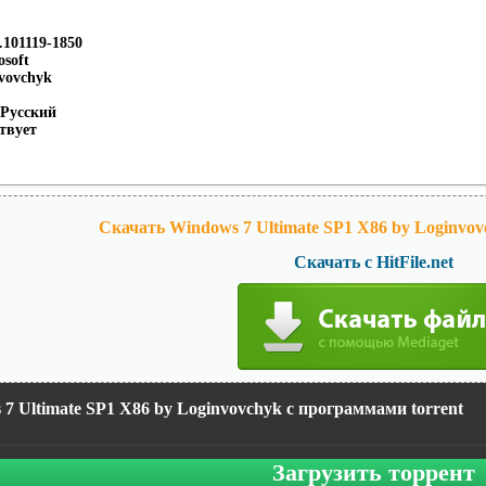
.101119-1850
soft
nvovchyk
 Русский
твует
Скачать Windows 7 Ultimate SP1 Х86 by Loginvo
Скачать с HitFile.net
7 Ultimate SP1 Х86 by Loginvovchyk с программами torrent
Загрузить торрент