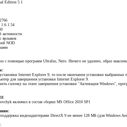
al Edition 5.1
2766
 1.6.1.54
40
й активности
 с ярлыков
нзий NOD
рамм
но с помощью программ UltraIso, Nero. Ничего не удалено, образ максим
е:
 установки Internet Explorer 9, то после окончания установки выбран
ютер для завершения установки Internet Explorer 9.
тавить галочку на этапе завершения установки "Активация Windows", прог
11
ovchyk включил в состав сборки MS Office 2010 SP1
ания:
 поддержка видеоадаптерами DirectX 9 не менее 128 MБ (для Windows Aer
: