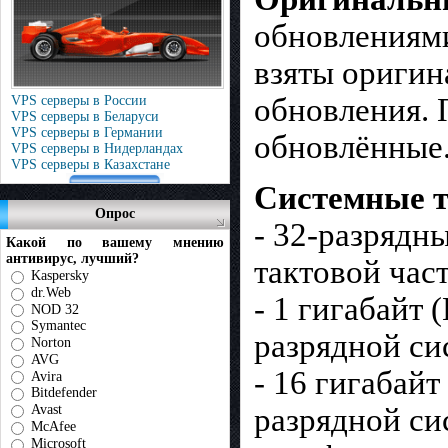
обновлениями
взяты оригин
обновления. 
VPS серверы в России
VPS серверы в Беларуси
VPS серверы в Германии
обновлённые
VPS серверы в Нидерландах
VPS серверы в Казахстане
Системные т
Опрос
- 32-разрядн
Какой по вашему мнению
антивирус, лучший?
тактовой час
Kaspersky
dr.Web
- 1 гигабайт 
NOD 32
Symantec
разрядной си
Norton
AVG
- 16 гигабайт
Avira
Bitdefender
разрядной си
Avast
McAfee
Microsoft