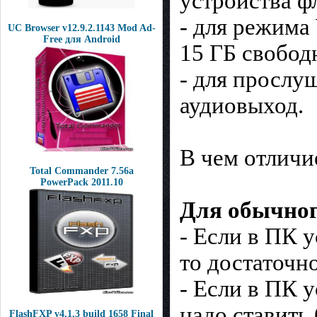
устройства ф
- для режима
UC Browser v12.9.2.1143 Mod Ad-
Free для Android
15 ГБ свобод
- для прослу
аудиовыход.
В чем отличи
Total Commander 7.56a
PowerPack 2011.10
Для обычног
- Если в ПК 
то достаточн
- Если в ПК 
надо ставить
FlashFXP v4.1.3 build 1658 Final