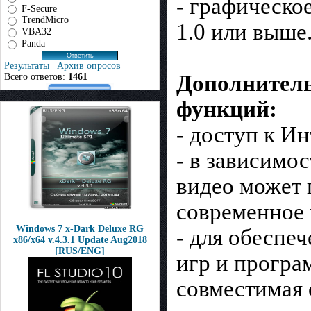
- графическо
F-Secure
TrendMicro
1.0 или выше
VBA32
Panda
Результаты
|
Архив опросов
Дополнитель
Всего ответов:
1461
функций:
- доступ к Ин
- в зависимо
видео может 
современное 
Windows 7 x-Dark Deluxe RG
- для обеспе
x86/x64 v.4.3.1 Update Aug2018
[RUS/ENG]
игр и програ
совместимая 