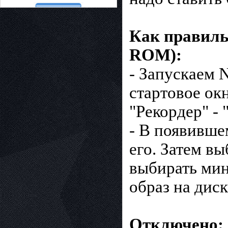
Как правильн
ROM):
- Запускаем 
стартовое ок
"Рекордер" - 
- В появивше
его. Затем в
выбирать мин
образ на диск
Отключено: