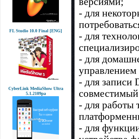
версиями;
- для некото
потребоватьс
FL Studio 10.0 Final [ENG]
- для технол
специализиро
- для домашн
управлением 
- для записи
CyberLink MediaShow Ultra
совместимый 
5.1.2109pa
- для работы
платформенны
- для функци