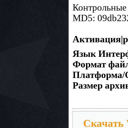
Контрольные 
MD5: 09db23
Активация|р
Язык Интерф
Формат файл
Платформа/
Размер архив
Скачать W