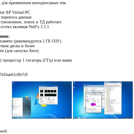
а для применения неподписаных тем
ul-XP Virtual-PC
 переноса данных
становление, поиск и ТД работает.
/откл включая NetFx 3.5.1
ания:
 памяти (рекомендуется 2 ГБ ОЗУ)
стком диске и более
ти (для запуска Aero)
4) процессор 1 гигагерц (ГГц) или выше
7d1bae61c0b7c9
soft