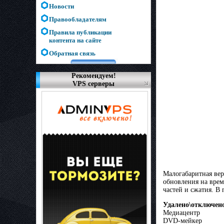
Новости
Правообладателям
Правила публикации
контента на сайте
Обратная связь
Рекомендуем!
VPS серверы
Малогабаритная ве
обновления на врем
частей и сжатия. В
Удалено\отключен
Медиацентр
DVD-мейкер