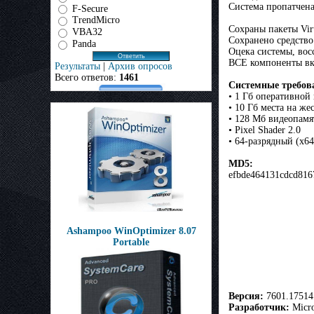
Система пропатчен
F-Secure
TrendMicro
Сохраны пакеты Virt
VBA32
Сохранено средство
Panda
Оцека системы, вос
ВСЕ компоненты вкл
Результаты
|
Архив опросов
Всего ответов:
1461
Системные требов
• 1 Гб оперативной
• 10 Гб места на же
• 128 Мб видеопамя
• Pixel Shader 2.0
• 64-разрядный (x6
MD5:
efbde464131cdcd816
Ashampoo WinOptimizer 8.07
Portable
Версия:
7601.17514
Разработчик:
Micro