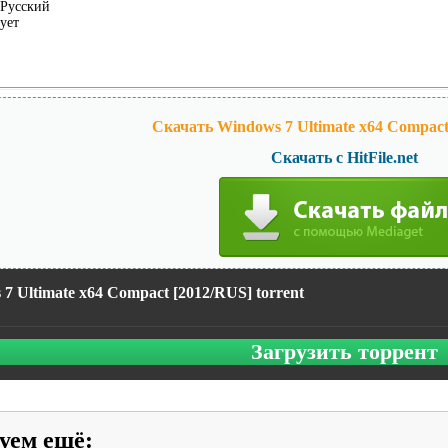
Русский
ует
Скачать Windows 7 Ultimate x64 Compact
Скачать с HitFile.net
7 Ultimate x64 Compact [2012/RUS] torrent
Загрузить торрент
уем ещё
: