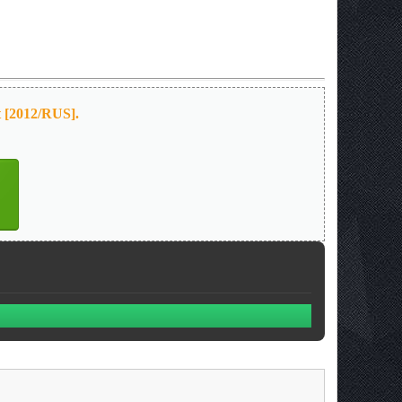
 [2012/RUS].