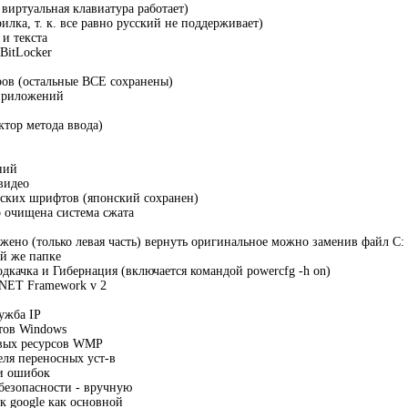
 виртуальная клавиатура работает)
рилка, т. к. все равно русский не поддерживает)
 и текста
BitLocker
ов (остальные ВСЕ сохранены)
приложений
ктор метода ввода)
ний
видео
тских шрифтов (японский сохранен)
p очищена система сжата
жено (только левая часть) вернуть оригинальное можно заменив файл C: \
ой же папке
качка и Гибернация (включается командой powercfg -h on)
 NET Framework v 2
ужба IP
тов Windows
вых ресурсов WMP
ля переносных уст-в
и ошибок
безопасности - вручную
ск google как основной