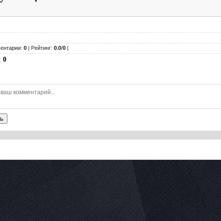
ентарии:
0
| Рейтинг:
0.0
/
0
|
:
0
ь