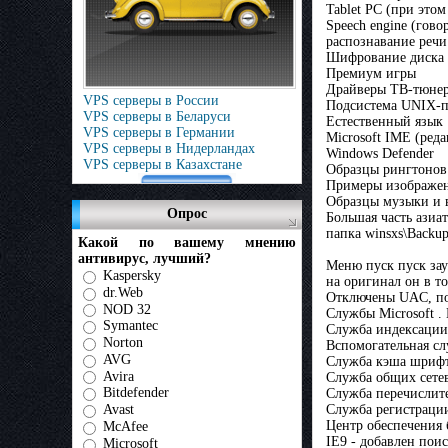
Tablet PC (при этом
Speech engine (гово
распознавание речи
Шифрование диска 
Премиум игры
Драйверы ТВ-тюнер
VPS серверы в России
Подсистема UNIX-
VPS серверы в Беларуси
Естественный язык
VPS серверы в Германии
Microsoft IME (реда
VPS серверы в Нидерландах
Windows Defender
VPS серверы в Казахстане
Образцы рингтонов
Примеры изображе
Образцы музыки и 
Опрос
Большая часть азиа
папка winsxs\Backu
Какой по вашему мнению
антивирус, лучший?
Меню пуск пуск зау
Kaspersky
на оригинал он в т
dr.Web
Отключены UAC, под
NOD 32
Службы Microsoft .
Symantec
Служба индексации
Norton
Вспомогательная сл
AVG
Cлужба кэша шриф
Avira
Служба общих сете
Bitdefender
Служба перечислите
Служба регистраци
Avast
Центр обеспечения 
McAfee
IE9 - добавлен пои
Microsoft