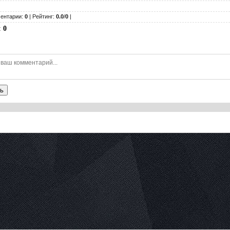
ентарии:
0
| Рейтинг:
0.0
/
0
|
:
0
ь