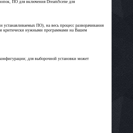
нопок, ПО для включения DreamScene для
 и устанавливаемых ПО), на весь процесс разворачивания
семи критически нужными программами на Вашем
т конфигурации; для выборочной установки может