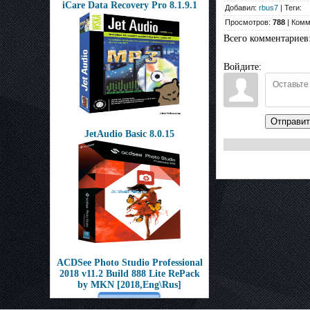
iCare Data Recovery Pro 8.1.9.1
Добавил:
rbus7
| Теги:
Просмотров:
788
| Комм
Всего комментариев
Войдите:
Отправит
JetAudio Basic 8.0.15
ACDSee Photo Studio Professional
2018 v11.2 Build 888 Lite RePack
by MKN [2018,Eng\Rus]