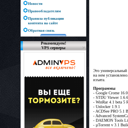
Новости
Правообладателям
Правила публикации
контента на сайте
Обратная связь
Рекомендуем!
VPS серверы
Это универсальный 
на нем установлено
изъята.
Программы
- Google Crome 16.0
- STDU Viewer 1.6.
- WinRar 4.1 beta 5
- Unlocker 1.9.1
- ACDSee PRO 5.1 Bu
- Advanced SystemCa
- DAEMON Tools Lit
- µTorrent v 3.1 Bui