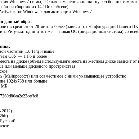
ения Windows 7 (темы, ПО для изменения кнопки пуск+сборник самих к
айл на сборник из 142 DreamScene)
Activator for Windows 7 для активации Windows 7
ан данный образ
одит в среднем от 20 мин. и более (зависит от конфигурации Вашего ПК
ин. Результат один и тот же — новая OC (операционная система) со в
ания:
овой частотой 1,8 ГГц и выше
бъем ОЗУ — 1 Гб и более
 места на диске (объем используемого места на жестком диске зависит о
ше или меньше дискового пространства)
сков
шь (Майкрософт) или совместимое с ними указывающее устройство
ние 1024x768 или больше
8 МБ
7260d80ea2e22ceffc8
ь 2012)
2bit)
Русский
лекте