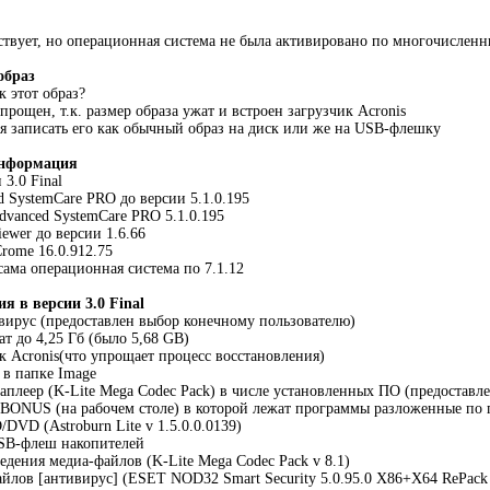
ствует, но операционная система не была активировано по многочислен
образ
к этот образ?
прощен, т.к. размер образа ужат и встроен загрузчик Acronis
ся записать его как обычный образ на диск или же на USB-флешку
информация
3.0 Final
d SystemCare PRO до версии 5.1.0.195
dvanced SystemCare PRO 5.1.0.195
ewer до версии 1.6.66
Crome 16.0.912.75
сама операционная система по 7.1.12
я в версии 3.0 Final
ивирус (предоставлен выбор конечному пользователю)
ат до 4,25 Гб (было 5,68 GB)
ик Acronis(что упрощает процесс восстановления)
 в папке Image
иаплеер (K-Lite Mega Codec Pack) в числе установленных ПО (предостав
 BONUS (на рабочем столе) в которой лежат программы разложенные по 
DVD (Astroburn Lite v 1.5.0.0.0139)
SB-флеш накопителей
едения медиа-файлов (K-Lite Mega Codec Pack v 8.1)
йлов [антивирус] (ESET NOD32 Smart Security 5.0.95.0 X86+X64 RePack 