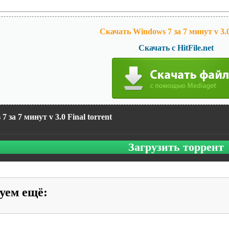
Скачать Windows 7 за 7 минут v 3.0
Скачать с HitFile.net
7 за 7 минут v 3.0 Final torrent
Загрузить торрент
уем ещё
: