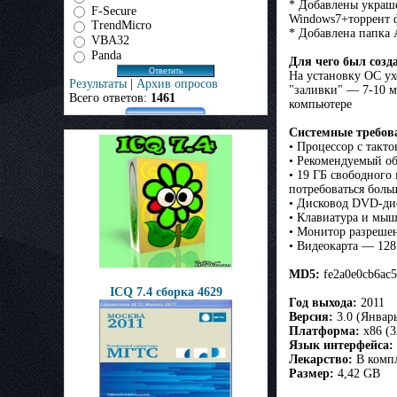
* Добавлены украш
F-Secure
Windows7+торрент ф
TrendMicro
* Добавлена папка 
VBA32
Panda
Для чего был созд
На установку ОС ух
Результаты
|
Архив опросов
"заливки" — 7-10 м
Всего ответов:
1461
компьютере
Системные требов
• Процессор с такт
• Рекомендуемый о
• 19 ГБ свободного
потребоваться боль
• Дисковод DVD-ди
• Клавиатура и мы
• Монитор разреше
• Видеокарта — 12
MD5:
fe2a0e0cb6ac5
ICQ 7.4 сборка 4629
Год выхода:
2011
Версия:
3.0 (Январ
Платформа:
x86 (3
Язык интерфейса:
Лекарство:
В комп
Размер:
4,42 GB