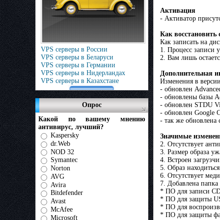
Активация
- Активатор присут
Как восстановить 
Как записать на дис
VPS серверы в России
1. Процесс записи у
VPS серверы в Беларуси
2. Вам лишь остает
VPS серверы в Германии
VPS серверы в Нидерландах
Дополнительная 
VPS серверы в Казахстане
Изменения в версии 
- обновлен Advance
- обновлены базы A
- обновлен STDU Vi
Опрос
- обновлен Google 
Какой по вашему мнению
- так же обновлена 
антивирус, лучший?
Kaspersky
Значимые изменени
dr.Web
2. Отсутствует ант
NOD 32
3. Размер образа уж
4. Встроен загрузч
Symantec
5. Образ находиться
Norton
6. Отсутствует мед
AVG
7. Добавлена папка
Avira
* ПО для записи CD/
Bitdefender
* ПО для защиты U
Avast
* ПО для воспроизв
McAfee
* ПО для защиты фа
Microsoft