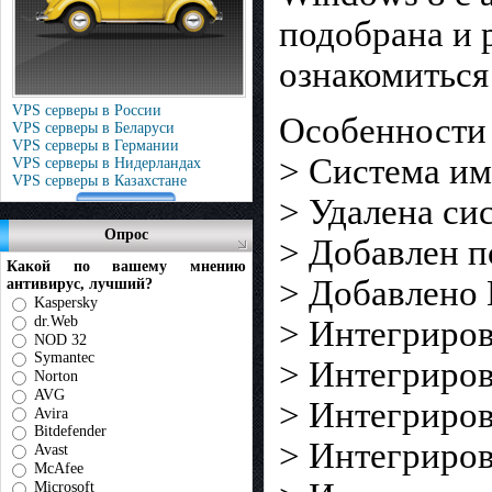
подобрана и 
ознакомиться
VPS серверы в России
Особенности 
VPS серверы в Беларуси
VPS серверы в Германии
> Система им
VPS серверы в Нидерландах
VPS серверы в Казахстане
> Удалена си
Опрос
> Добавлен п
Какой по вашему мнению
> Добавленo 
антивирус, лучший?
Kaspersky
dr.Web
> Интегрирова
NOD 32
Symantec
> Интегрирова
Norton
AVG
> Интегриров
Avira
Bitdefender
> Интегриров
Avast
McAfee
Microsoft