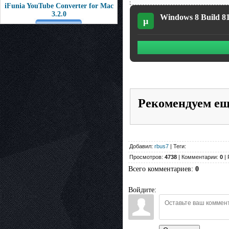
iFunia YouTube Converter for Mac
3.2.0
Windows 8 Build 810
µ
Рекомендуем е
Добавил:
rbus7
| Теги:
Просмотров:
4738
| Комментарии:
0
| 
Всего комментариев
:
0
Войдите: