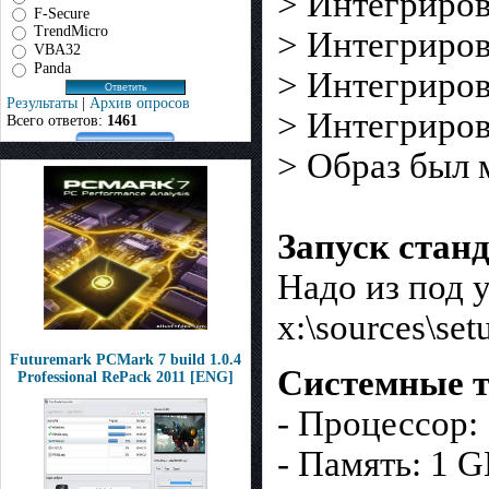
> Интегрирова
F-Secure
TrendMicro
> Интегриров
VBA32
Panda
> Интегриров
Результаты
|
Архив опросов
> Интегрирова
Всего ответов:
1461
> Образ был 
Запуск стан
Hадо из под 
x:\sources\set
Futuremark PCMark 7 build 1.0.4
Системные т
Professional RePack 2011 [ENG]
- Процессор:
- Память: 1 