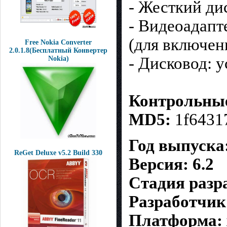
- Жесткий ди
- Видеоадапт
(для включен
Free Nokia Converter
2.0.1.8(Бесплатный Конвертер
- Дисковод: 
Nokia)
Контрольны
MD5:
1f6431
Год выпуска:
ReGet Deluxe v5.2 Build 330
Версия: 6.2
Стадия разра
Разработчик:
Платформа: 