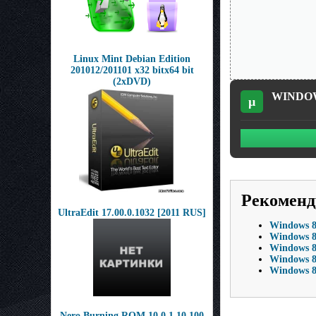
Linux Mint Debian Edition
201012/201101 х32 bitх64 bit
(2xDVD)
WINDOWS
µ
Рекоменд
UltraEdit 17.00.0.1032 [2011 RUS]
Windows 8 
Windows 8 
Windows 8
Windows 8 
Windows 8 
Nero Burning ROM 10.0.1.10.100