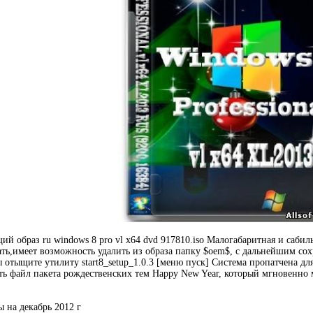
щий образ ru windows 8 pro vl x64 dvd 917810.iso Малогабаритная и саби
ть,имеет возможность удалить из образа папку $oem$, c дальнейшим со
ы отыщите утилиту start8_setup_1.0.3 [меню пуск] Система пропатчена дл
ть файл пакета рождественских тем Happy New Year, который мгновенно 
 на декабрь 2012 г