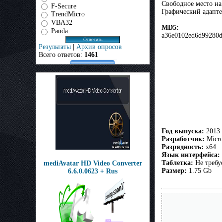
Свободное место на
F-Secure
Графический адапте
TrendMicro
VBA32
MD5:
Panda
a36e0102ed6d99280d
Результаты
|
Архив опросов
Всего ответов:
1461
Год выпуска:
2013
Разработчик:
Micro
Разрядность:
x64
Язык интерфейса:
Таблетка:
Не требу
mediAvatar HD Video Converter
Размер:
1.75 Gb
6.6.0.0623 + Rus