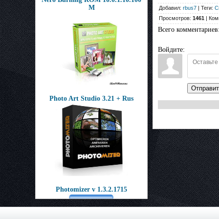
M
Добавил:
rbus7
| Теги:
С
Просмотров:
1461
| Ком
Всего комментариев
Войдите:
Отправит
Photo Art Studio 3.21 + Rus
Photomizer v 1.3.2.1715