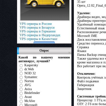
35 шт
Opera_12.02_Final_6
Удалено:
Драйвера видео, м
Драйверы принтеро
VPS серверы в России
Удалённый помощн
VPS серверы в Беларуси
Естественный язык
VPS серверы в Германии
Распознование реч
VPS серверы в Нидерландах
Microsoft IME
VPS серверы в Казахстане
Диск восстановлен
Средство переноса 
Справка
Опрос
Языки
Папка Backup очищ
Какой по вашему мнению
Также удалены все
антивирус, лучший?
кроме магазина и п
Kaspersky
Все работает при 
dr.Web
NOD 32
Отключено:
Symantec
Контроль учётных з
Norton
Файл подкачки
Гибернация
AVG
Защитник
Avira
Bitdefender
Системные требов
Avast
Процессор: 1 ГГц и
McAfee
ОЗУ: 2 Гб или боль
Microsoft