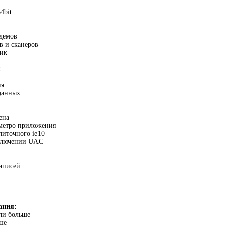
4bit
одемов
в и сканеров
ик
и
ия
данных
ена
 метро приложения
литочного ie10
включении UAC
аписей
ания:
ли больше
ше