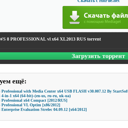
Скачать с HitFile.net
 8 PROFESSIONAL vl x64 XL2013 RUS torrent
Загрузить торрент
уем ещё
:
Professional with Media Center x64 USB FLASH v30.007.12 By StartSoft
4-in-1 x64 (64-bit)-(en-us, ru-ru, uk-ua)
 Professional x64 Compact [2012/RUS]
Professional VL Optim [x86/2012]
Enterprise Evaluation Strelec 04.09.12 [x64/2012]