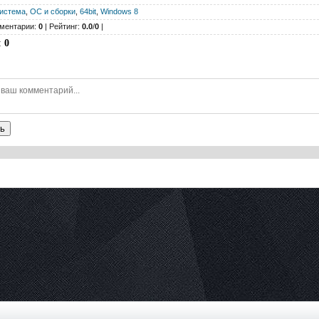
истема
,
ОС и сборки
,
64bit
,
Windows 8
ментарии:
0
| Рейтинг:
0.0
/
0
|
:
0
ь