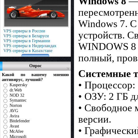
Windows 8
— 
пересмотренн
Windows 7. С
VPS серверы в России
устройств. 
VPS серверы в Беларуси
VPS серверы в Германии
WINDOWS 8 E
VPS серверы в Нидерландах
VPS серверы в Казахстане
полный, пров
Опрос
Системные т
Какой по вашему мнению
антивирус, лучший?
• Процессор: 
Kaspersky
dr.Web
• ОЗУ: 2 ГБ д
NOD 32
Symantec
• Свободное 
Norton
AVG
Avira
версии.
Bitdefender
Avast
• Графически
McAfee
Microsoft