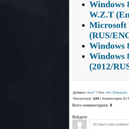
Windows 
W.Z.T (En
Microsoft
(RUS/ENG
Windows 8
Windows 8
(2012/RU
Добавил:
rbus7
| Теги:
x64
,
Enterprise
,
Просмотров:
1165
| Комментарии:
0
| 
Всего комментариев
:
0
Войдите: