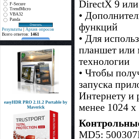
DirectX 9 или
F-Secure
TrendMicro
• Дополнител
VBA32
Panda
функций
Результаты
|
Архив опросов
Всего ответов:
1461
• Для исполь
планшет или 
технологии
• Чтобы полу
запуска прил
Интернету и 
easyHDR PRO 2.11.2 Portable by
менее 1024 x
Maverick
Контрольны
MD5: 50030