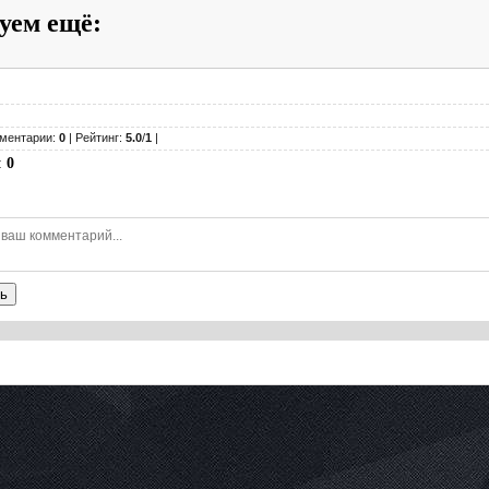
уем ещё
:
ментарии:
0
| Рейтинг:
5.0
/
1
|
:
0
ь