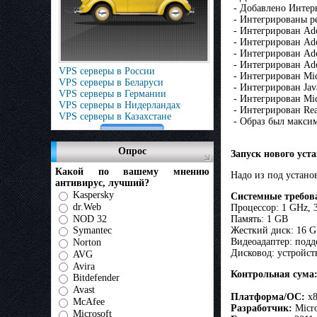
- Добавленo Интерн
- Интегрированы р
- Интегрирован Adob
- Интегрирован Adob
- Интегрирован Ado
- Интегрирован Ado
VPS серверы в России
- Интегрирован Micr
VPS серверы в Беларуси
- Интегрирован Jav
VPS серверы в Германии
- Интегрирован Mic
VPS серверы в Нидерландах
- Интегрирован Real
VPS серверы в Казахстане
- Образ был макси
Опрос
Запуск нового уст
Какой по вашему мнению
Hадо из под установ
антивирус, лучший?
Kaspersky
Системные требов
dr.Web
Процессор: 1 GHz, 
NOD 32
Память: 1 GB
Жесткий диск: 16 G
Symantec
Видеоадаптер: подд
Norton
Дисковод: устройст
AVG
Avira
Контрольная сум
Bitdefender
Avast
Платформа/ОС:
x8
McAfee
Разработчик:
Micro
Microsoft