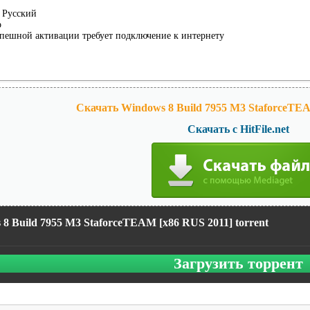
Русский
o
пешной активации требует подключение к интернету
Скачать Windows 8 Build 7955 M3 StaforceTEA
Скачать с HitFile.net
8 Build 7955 M3 StaforceTEAM [x86 RUS 2011] torrent
Загрузить торрент