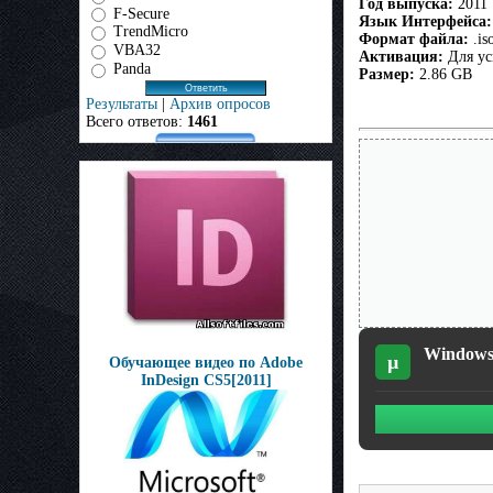
Год выпуска:
2011
F-Secure
Язык Интерфейса:
TrendMicro
Формат файла:
.is
VBA32
Активация:
Для ус
Panda
Размер:
2.86 GB
Результаты
|
Архив опросов
Всего ответов:
1461
Windows 
µ
Обучающее видео по Adobe
InDesign CS5[2011]