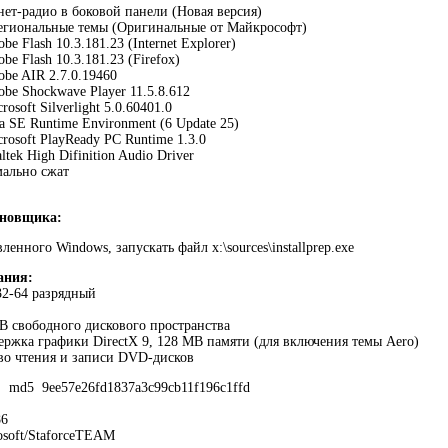
ет-радио в боковой панели (Новая версия)
егиональные темы (Oригинальные от Майкрософт)
e Flash 10.3.181.23 (Internet Explorer)
e Flash 10.3.181.23 (Firefox)
be AIR 2.7.0.19460
be Shockwave Player 11.5.8.612
osoft Silverlight 5.0.60401.0
a SE Runtime Environment (6 Update 25)
rosoft PlayReady PC Runtime 1.3.0
tek High Difinition Audio Driver
мально сжат
ановщика:
ленного Windows, запускать файл x:\sources\installprep.exe
ания:
32-64 разрядный
B свободного дискового пространства
ержка графики DirectX 9, 128 MB памяти (для включения темы Aero)
во чтения и записи DVD-дисков
а:
md5 9ee57e26fd1837a3c99cb11f196c1ffd
6
soft/StaforceTEAM