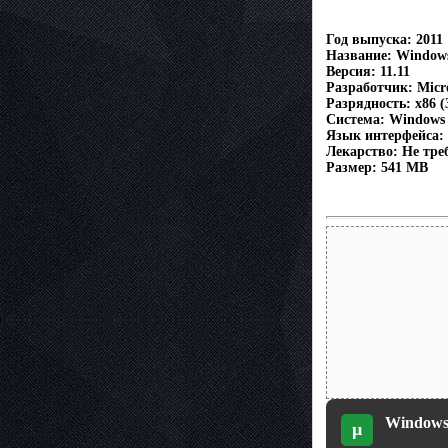
Год выпуска: 2011
Название: Windows
Версия: 11.11
Разработчик: Micr
Разрядность: x86 (
Система: Windows
Язык интерфейса:
Лекарство: Не тре
Размер: 541 MB
Windows 
µ