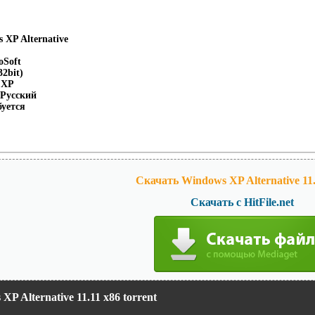
 XP Alternative
oSoft
32bit)
 ХР
 Русский
буется
Скачать Windows XP Alternative 11.
Скачать с HitFile.net
XP Alternative 11.11 х86 torrent