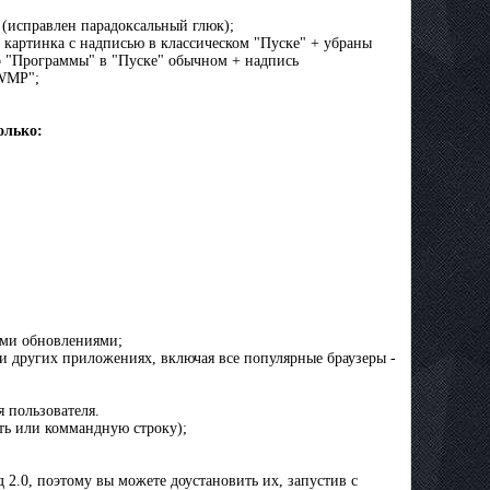
 (исправлен парадоксальный глюк);
 картинка с надписью в классическом "Пуске" + убраны
о "Программы" в "Пуске" обычном + надпись
 WMP";
олько:
семи обновлениями;
er и других приложениях, включая все популярные браузеры -
 пользователя.
ить или коммандную строку);
ад 2.0, поэтому вы можете доустановить их, запустив с