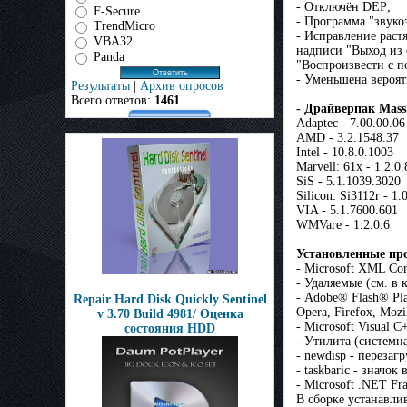
- Отключён DEP;
F-Secure
- Программа "звуко
TrendMicro
- Исправление раст
VBA32
надписи "Выход из 
Panda
"Воспроизвести с 
- Уменьшена вероят
Результаты
|
Архив опросов
Всего ответов:
1461
- Драйверпак Mass
Adaptec - 7.00.00.06
AMD - 3.2.1548.37
Intel - 10.8.0.1003
Marvell: 61x - 1.2.0
SiS - 5.1.1039.3020
Silicon: Si3112r - 1.
VIA - 5.1.7600.601
WMVare - 1.2.0.6
Установленные пр
- Microsoft XML Cor
- Удаляемые (см. в 
- Adobe® Flash® Pla
Repair Hard Disk Quickly Sentinel
Opera, Firefox, Mozil
v 3.70 Build 4981/ Оценка
- Microsoft Visual 
состояния HDD
- Утилита (системн
- newdisp - переза
- taskbaric - значо
- Microsoft .NET Fr
В сборке устанавлив