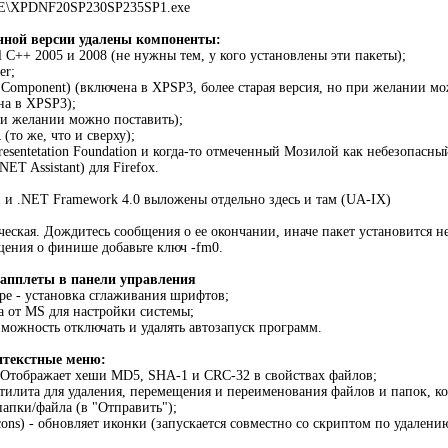
VE\XPDNF20SP230SP235SP1.exe
нной версии удалены компоненты:
l C++ 2005 и 2008 (не нужны тем, у кого установлены эти пакеты);
er;
 Component) (включена в XPSP3, более старая версия, но при желании м
а в XPSP3);
ри желании можно поставить);
о же, что и сверху);
esentetation Foundation и когда-то отмеченный Мозилой как небезопасный
 Assistant) для Firefox.
 и .NET Framework 4.0 выложены отдельно здесь и там (UA-IX)
ческая. Дождитесь сообщения о ее окончании, иначе пакет установится н
щения о финише добавьте ключ -fm0.
 апплеты в панели управления
ype - установка сглаживания шрифтов;
та от MS для настройки системы;
озможность отключать и удалять автозапуск программ.
нтекстные меню:
 - Отображает хеши MD5, SHA-1 и CRC-32 в свойствах файлов;
- утилита для удаления, перемещения и переименования файлов и папок, 
апки/файла (в "Отправить");
Icons) - обновляет иконки (запускается совместно со скриптом по удалени