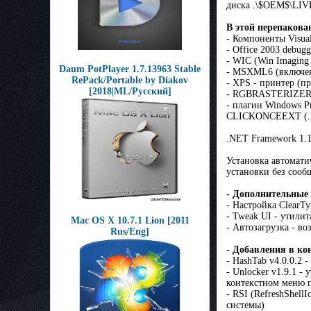
диска .\$OEM$\LI
В этой перепакова
- Компоненты Visua
- Office 2003 debugg
- WIC (Win Imaging
Daum PotPlayer 1.7.13963 Stable
- MSXML6 (включен
RePack/Portable by Diakov
- XPS - принтер (п
[2018|ML/Русский]
- RGBRASTERIZER (т
- плагин Windows Pr
CLICKONCEEXT (.NET
.NET Framework 1.1
Установка автомати
установки без сооб
- Дополнительные
- Настройка ClearT
- Tweak UI - утили
Mac OS X 10.7.1 Lion [2011
- Автозагрузка - в
Rus/Eng]
- Добавления в ко
- HashTab v4.0.0.2
- Unlocker v1.9.1 
контекстном меню п
- RSI (RefreshShell
системы)