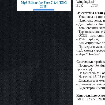
Wingdng3.ttf
Mp3 Editor for Free 7.1.4 [ENG
ZLK_____.TTF
2011]
Из системы были 
- Установка из-под
- Неиспользуемые п
- Дистрибутив .Net
- Установочные кар
- Тур знакомства с 
- OOBE - компонент
- MSN Explorer;
- Анимационные по
- Примеры звуков, 
т.д.), схемы курсор
- Игра "Пинбол"
Системные требов
- Процессор: Penti
процессор)
- Не менее 96 МБ о
- Не менее 1,5 ГБ с
- Дисковод для ком
- Клавиатура, мышь
- Видеокарта и мон
Контрольные сум
MD5: c23657521000