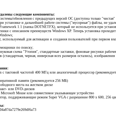
удалены следующие компоненты:
 системы/обновления с предыдущих версий ОС (доступна только "чистая" 
ри установке и дальнейшей работе системы ("мусорные") файлы, не удале
 Framework 1.1 (папка DOTNETFX), который не используется при устано
тинки с описанием преимуществ Windows XP. Теперь установка проходит 
Windows;
, используемый для активации и создания пользователей при первом вхо
мощники по поиску;
звуковая схема "Утопия", стандартные заставки, фоновые рисунки рабоче
ов (стандартная, черная, инверсная всех размеров остались), изображения
ания:
um с тактовой частотой 400 MГц или аналогичный процессор (рекомендуе
перативной памяти (рекомендуется 256 МБ)
вободного места на жестком диске
пакт- или DVD-дисков
 Microsoft Mouse или совместимое указывающее устройство
итор, поддерживающие режим Super VGA с разрешение 800 x 600, 256 цве
мы:
4a87da7279e269df6a73