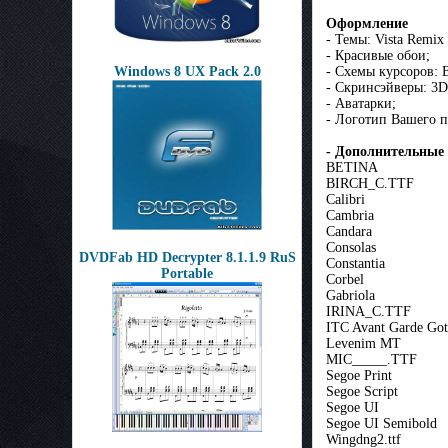
Оформление
- Темы: Vista Remix
- Красивые обои;
Windows 8 UX Pack 2.0
- Схемы курсоров: B
- Скринсэйверы: 3D 
- Аватарки;
- Логотип Вашего п
- Дополнительные
BETINA
BIRCH_C.TTF
Calibri
Cambria
Candara
Consolas
DVDFab HD Decrypter 8.1.1.9 RuS
Constantia
Portable
Corbel
Gabriola
IRINA_C.TTF
ITC Avant Garde Got
Levenim MT
MIC_____.TTF
Segoe Print
Segoe Script
Segoe UI
Segoe UI Semibold
Wingdng2.ttf