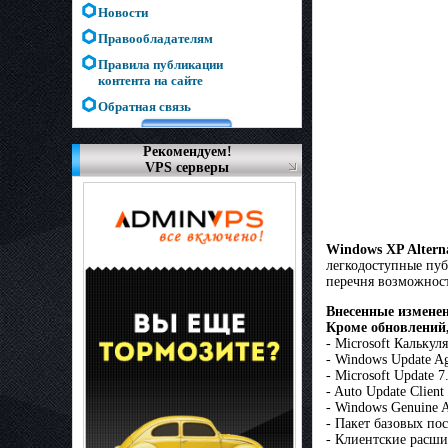
Новости
Правообладателям
Правила публикации
контента на сайте
Обратная связь
Рекомендуем!
VPS серверы
Windows XP Alterna
легкодоступные пуб
перечня возможност
Внесенные изменен
Кроме обновлений,
- Microsoft Калькул
- Windows Update Ag
- Microsoft Update 7
- Auto Update Client
- Windows Genuine A
- Пакет базовых по
- Клиентские расш