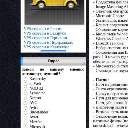
- Поддержка файло
- Image Mastering 
- Ответчик обнаруж
- Microsoft Update
- Установщик пакет
- Клиент подключен
VPS серверы в России
- Обновление корне
VPS серверы в Беларуси
- Библиотека Windo
VPS серверы в Германии
- Windows Genuine A
VPS серверы в Нидерландах
- DirectX за июнь;
VPS серверы в Казахстане
- Набор системных б
- Обновления для I
pack 1.0 можно уда
Опрос
обеспечения" (кото
- Множество систем
Какой по вашему мнению
- Стандартные звук
антивирус, лучший?
Kaspersky
- Патчи:
dr.Web
- Патч на увеличен
NOD 32
- Снято ограничени
Symantec
- Присутствует воз
Norton
- Патч для примене
AVG
- Патч, убирающий 
- Диспетчер задач 
Avira
- Возможность вклю
Bitdefender
- Отключение всплы
Avast
патченые файлы (посл
McAfee
nmwcdcls.dll, winscard
Microsoft