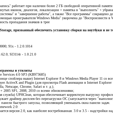
запись" работает при наличии более 2 ГБ свободной оперативной памяти
янутых иконок, диалогов, локализации + памятка в "выполнить" + убрана
системы" и "завершение работы", а также "Все программы" сокращено д
помощью проигрывателя Windows Media" укорочена до "Воспроизвести в
ность пропадания значков в трее
Storage, призванный обеспечить установку сборки на ноутбуки и не т
.8000; 91x - 1.2.0.1014
0.62.0; SI3114r - 1.0.21.0
ограммы и утилиты
e Services 4.0 SP3 (KB973685)
конце спойлера выше) Internet Explorer 8 и Windows Media Player 11 со в
yer ActiveX and Plugin (для просмотра Flash анимации в Internet Explor
la, Netscape, Chrome, Safari и т. д.);
C++ 2005 SP1, 2008, 2010 со всеми обновлениями;
ая служба) UPHClean, которая обеспечивает корректную выгрузку профиля
гружает драйвер дисплея без перезагрузки ОС (запускается через "выполн
к в панели быстрого запуска, позволяющий уменьшать окна панели задач.
amework 2.0:
ается версия 2.0, как наиболее востребованная. 3.0 и 3.5 - надстройки н