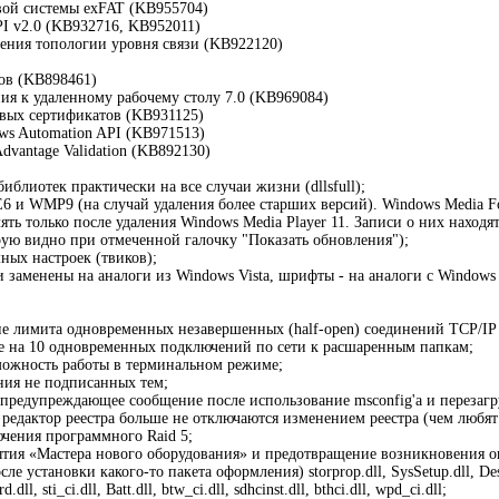
вой системы exFAT (KB955704)
API v2.0 (KB932716, KB952011)
ения топологии уровня связи (KB922120)
ов (KB898461)
ия к удаленному рабочему столу 7.0 (KB969084)
вых сертификатов (KB931125)
ws Automation API (KB971513)
dvantage Validation (KB892130)
иблиотек практически на все случаи жизни (dllsfull);
E6 и WMP9 (на случай удаления более старших версий). Windows Media For
лять только после удаления Windows Media Player 11. Записи о них нахо
рую видно при отмеченной галочку "Показать обновления");
ных настроек (твиков);
и заменены на аналоги из Windows Vista, шрифты - на аналоги с Windows 
ие лимита одновременных незавершенных (half-open) соединений TCP/IP c
е на 10 одновременных подключений по сети к расшаренным папкам;
можность работы в терминальном режиме;
ния не подписанных тем;
предупреждающее сообщение после использование msconfig'a и перезагр
и редактор реестра больше не отключаются изменением реестра (чем любят
чения программного Raid 5;
тия «Мастера нового оборудования» и предотвращение возникновения оши
е установки какого-то пакета оформления) storprop.dll, SysSetup.dll, Desk
.dll, sti_ci.dll, Batt.dll, btw_ci.dll, sdhcinst.dll, bthci.dll, wpd_ci.dll;