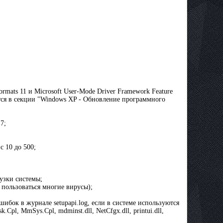
mats 11 и Microsoft User-Mode Driver Framework Feature
дятся в секции "Windows XP - Обновление программного
7;
 10 до 500;
узки системы;
 пользоваться многие вирусы);
бок в журнале setupapi.log, если в системе используются
.Cpl, MmSys.Cpl, mdminst.dll, NetCfgx.dll, printui.dll,