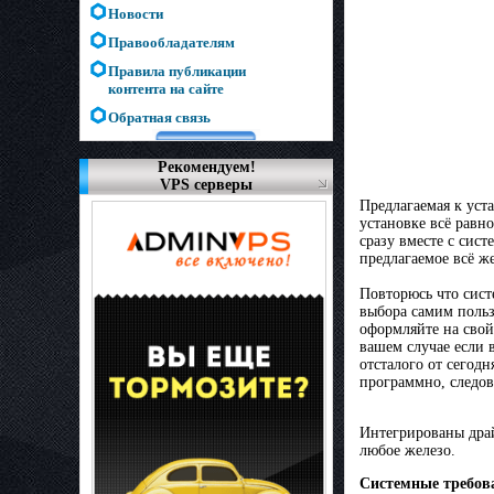
Новости
Правообладателям
Правила публикации
контента на сайте
Обратная связь
Рекомендуем!
VPS серверы
Предлагаемая к уст
установке всё равн
сразу вместе с сист
предлагаемое всё ж
Повторюсь что сист
выбора самим польз
оформляйте на свой
вашем случае если 
отсталого от сегод
программно, следов
Интегрированы дра
любое железо.
Системные требов