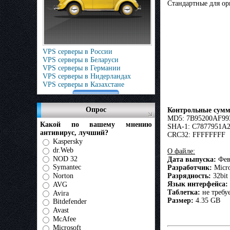
Стандартные для о
VPS серверы в России
VPS серверы в Беларуси
VPS серверы в Германии
VPS серверы в Нидерландах
VPS серверы в Казахстане
Опрос
Контрольные сум
MD5: 7B95200AF99
Какой по вашему мнению
SHA-1: C7877951A
антивирус, лучший?
CRC32: FFFFFFFF
Kaspersky
dr.Web
О файле:
NOD 32
Дата выпуска:
Фев
Symantec
Разработчик:
Micro
Разрядность:
32bit
Norton
Язык интерфейса:
AVG
Таблетка:
не требу
Avira
Размер:
4.35 GB
Bitdefender
Avast
McAfee
Microsoft