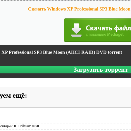
Скачать Windows XP Professional SP3 Blue Mo
XP Professional SP3 Blue Moon (AHCI-RAID) DVD torrent
Загрузить торрент
уем ещё
:
ентарии:
0
| Рейтинг:
0.0
/
0
|