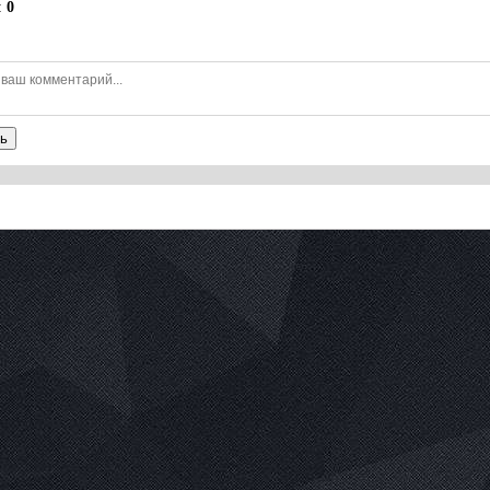
:
0
ь