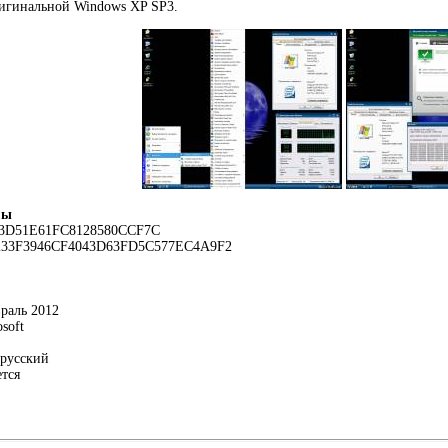
ригинальной Windows XP SP3.
мы
3D51E61FC8128580CCF7C
233F3946CF4043D63FD5C577EC4A9F2
раль 2012
soft
русский
ется