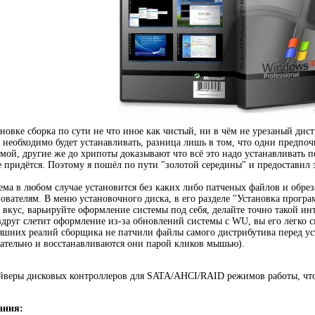
ановке сборка по сути не что иное как чистый, ни в чём не урезаный ди
о необходимо будет устанавливать, разница лишь в том, что одни предпо
емой, другие же до хрипоты доказывают что всё это надо устанавливать п
е придётся. Поэтому я пошёл по пути "золотой середины" и предоставил 
ема в любом случае установится без каких либо патченых файлов и обре
ователям. В меню установочного диска, в его разделе "Установка програ
 вкус, варьируйте оформление системы под себя, делайте точно такой ин
вдруг слетит оформление из-за обновлений системы с WU, вы его легко с
няшних реалий сборщика не патчили файлы самого дистрибутива перед ус
ательно и восстанавливаются они парой кликов мышью).
йверы дисковых контроллеров для SATA/AHCI/RAID режимов работы, что
ания: