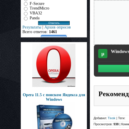
F-Secure
TrendMicro
VBA32
Panda
Результаты
|
Архив опросов
Всего ответов:
1461
Windows 
µ
Рекоменд
Opera 11.5 с поиском Яндекса для
Windows
Добавил:
Tivok
| Теги:
Просмотров:
938
| Комм