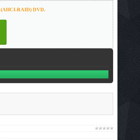
on (AHCI-RAID) DVD.