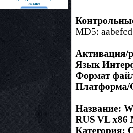
языке
Контрольны
MD5: aabefcd
Активация/ре
Язык Интерф
Формат файл
Платформа/О
Название: Wi
RUS VL x86 N
Категория: 