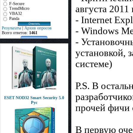
F-Secure
августа 2011 г
TrendMicro
VBA32
- Internet Ex
Panda
- Windows Med
Результаты
|
Архив опросов
Всего ответов:
1461
- Установочн
установкой, 
системе)
P.S. В остал
разработчико
ESET NOD32 Smart Security 5.0
Рус
прочей фичи 
В первую оче