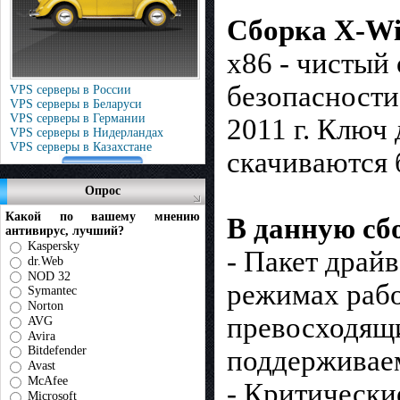
Сборка X-Wi
x86 - чистый
безопасности 
VPS серверы в России
VPS серверы в Беларуси
VPS серверы в Германии
2011 г. Ключ
VPS серверы в Нидерландах
VPS серверы в Казахстане
скачиваются 
Опрос
Какой по вашему мнению
В данную сб
антивирус, лучший?
Kaspersky
- Пакет драй
dr.Web
NOD 32
режимах раб
Symantec
Norton
превосходящи
AVG
Avira
Bitdefender
поддерживае
Avast
McAfee
- Критически
Microsoft