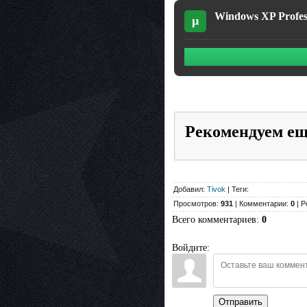
Windows XP Profess
µ
Рекомендуем е
Добавил:
Tivok
| Теги:
Просмотров:
931
| Комментарии:
0
| Р
Всего комментариев
:
0
Войдите:
Отправить