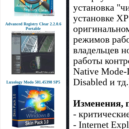
установка "ч
установке ХР
Advanced Registry Clear 2.2.0.6
оригинальном
Portable
режимов рабо
владельцев н
работы контр
Native Mode-
Disabled и тд.
Luxology Modo 501.45398 SP5
Изменения, 
- критические
- Internet Ex