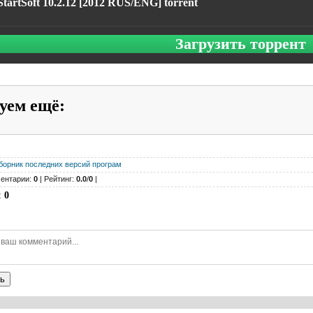
tartSoft 10.2.12 [2012 RUS/ENG] torrent
Загрузить торрент
уем ещё
:
борник последних версий програм
ентарии:
0
| Рейтинг:
0.0
/
0
|
:
0
ь