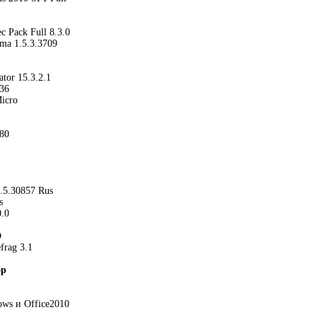
c Pack Full 8.3.0
a 1.5.3.3709
tor 15.3.2.1
836
icro
.80
.5.30857 Rus
s
0.0
D
frag 3.1
ор
ws и Office2010