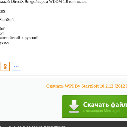
ержкой DirectX 9с драйвером WDDM 1.0 или выше.
те:
tartSoft
Soft
64
английский + русский
уется
Скачать WPI By StartSoft 10.2.12 [201