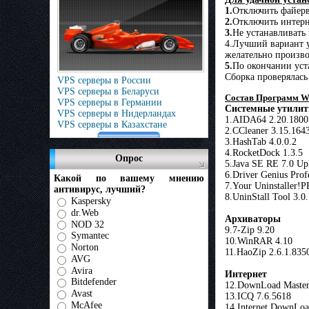
1.
Отключить файерв
2.
Отключить интерн
3.
Не устанавливать
4.Лучший вариант у
желательно произво
5.
По окончании уст
Сборка проверялась
VPS серверы в России
VPS серверы в Беларуси
Состав Программ WPI
VPS серверы в Германии
Системные утили
VPS серверы в Нидерландах
1.AIDA64 2.20.1800
VPS серверы в Казахстане
2.CCleaner 3.15.164
3.HashTab 4.0.0.2
4.RocketDock 1.3.5
Опрос
5.Java SE RE 7.0 Up
6.Driver Genius Prof
Какой по вашему мнению
7.Your Uninstaller!
антивирус, лучший?
8.UninStall Tool 3.0
Kaspersky
dr.Web
Архиваторы
NOD 32
9.7-Zip 9.20
Symantec
10.WinRAR 4.10
Norton
11.HaoZip 2.6.1.835
AVG
Avira
Интернет
Bitdefender
12.DownLoad Master
Avast
13.ICQ 7.6.5618
McAfee
14.Internet DownLoa