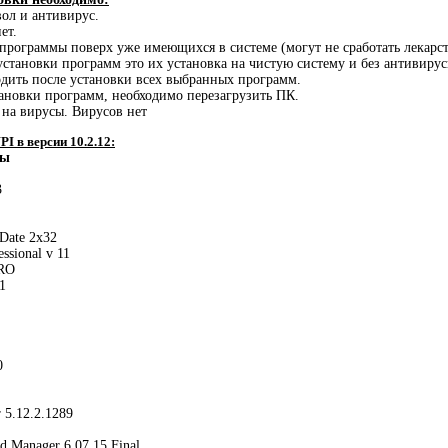
ол и антивирус.
ет.
 программы поверх уже имеющихся в системе (могут не сработать лекарст
становки программ это их установка на чистую систему и без антивир
дить после установки всех выбранных программ.
ановки программ, необходимо перезагрузить ПК.
 на вирусы. Вирусов нет
 в версии 10.2.12:
ты
3
Date 2x32
essional v 11
PRO
.1
0
 5.12.2.1289
d Manager 6.07.15.Final