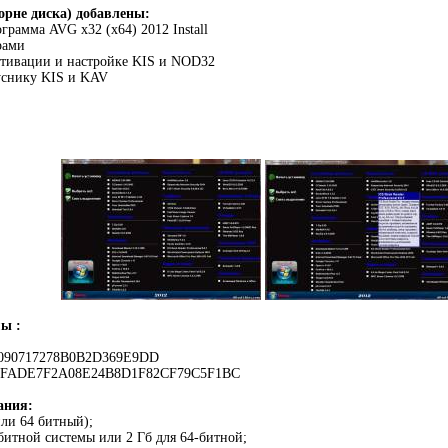
орне диска) добавлены:
грамма AVG x32 (x64) 2012 Install
рами
ктивации и настройке KIS и NOD32
уснику KIS и KAV
ы :
090717278B0B2D369E9DD
57FADE7F2A08E24B8D1F82CF79C5F1BC
ания:
или 64 битный);
битной системы или 2 Гб для 64-битной;