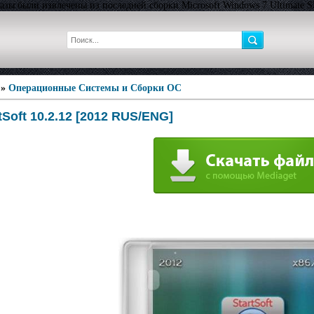
ы были извлечены из последней сборки Microsoft Windows 7 Ultimate SP1
»
Операционные Системы и Сборки ОС
tSoft 10.2.12 [2012 RUS/ENG]