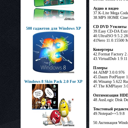
Аудио и видео
37.K-Lite Mega Code
38.MPS HOME Cinem
CD DVD Утилиты
500 гаджетов для Windows XP
39.Easy CD-DA Extra
40.UltraISO 9.5.2.2
41Nero 11.0.15500 M
Ковертеры
42.Format Factory 2
43.VirtualDub 1.9.11
Плееры
44.AIMP 3.0.0.976
45.Daum PotPlayer 1
46.Winamp 5.622 Ru
Windows 8 Skin Pack 2.0 For XP
47.The KMPlayer 3.
Оптимизация HD
48.AusLogic Disk De
Текстовый редакт
49.Notepad++5.9.8
50.Активация Windo