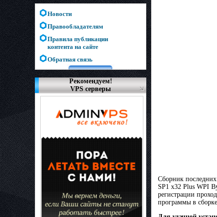
Новости
Правообладателям
Правила публикации
контента на сайте
Обратная связь
Рекомендуем!
VPS серверы
Сборник последних 
SP1 x32 Plus WPI B
регистрации проход
программы в сборке 
Для удачной устан