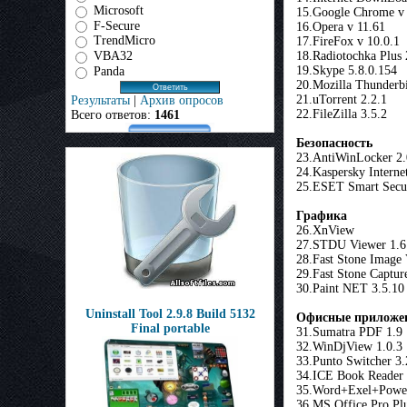
Microsoft
15.Google Chrome v
F-Secure
16.Opera v 11.61
TrendMicro
17.FireFox v 10.0.1
18.Radiotochka Plus 
VBA32
19.Skype 5.8.0.154
Panda
20.Mozilla Thunderb
21.uTorrent 2.2.1
Результаты
|
Архив опросов
22.FileZilla 3.5.2
Всего ответов:
1461
Безопасность
23.AntiWinLocker 2.
24.Kaspersky Interne
25.ESET Smart Secur
Графика
26.XnView
27.STDU Viewer 1.6
28.Fast Stone Image
29.Fast Stone Captur
30.Paint NET 3.5.10 
Uninstall Tool 2.9.8 Build 5132
Офисные приложе
Final portable
31.Sumatra PDF 1.9
32.WinDjView 1.0.3
33.Punto Switcher 3.
34.ICE Book Reader
35.Word+Exel+Power
36.MS Office Pro Pl