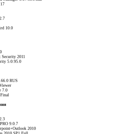
 17
2.7
ird 10.0
0
t Security 2011
ity 5.0.95.0
.66.0 RUS
 Viewer
e 7.0
Final
ния
2.3
 PRO 9.0.7
point+Outlook 2010
us 2010 SP1 Full