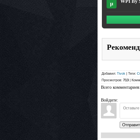
WPI By S
µ
Рекоменд
Добавил:
Tivok
| Теги:
С
Просмотров:
713
| Комм
Всего комментариев
Войдите:
Отправит