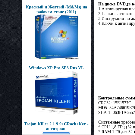
На диске DVD,(в к
Красный и Желтый (M&Ms) на
1.Антивирусная про
рабочем столе (2011)
2.Папки с активато
3.Инструкции по а
4.Ключи к антивир
Windows XP Pro SP3 Rus VL
Контрольные сумм
CRC32: 15E1577C
MD5: 54A746619E7
SHA-1: 063F1A65
Системные требов
Trojan Killer 2.1.9.9+CRack+Key -
* CPU 1,8 ГГц (32 
антитроян
* RAM 1 Гб для 32-