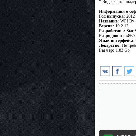
* Видеокарта подд
Информация о соф
Год выпуска:
2012
Название:
WPI By S
Версия:
10.2.12
Разработчик:
Start
Разрядность:
x86/x
Язык интерфейса:
Лекарство:
Не треб
Размер:
1.83 Gb