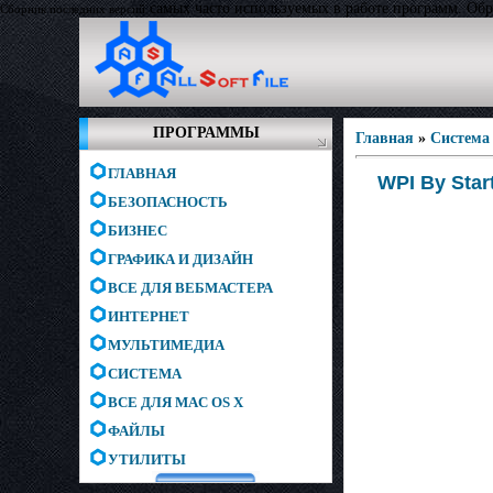
самых часто используемых в работе программ. Образ
Сборник последних версий
ПРОГРАММЫ
Главная
»
Система
ГЛАВНАЯ
WPI By Star
БЕЗОПАСНОСТЬ
БИЗНЕС
ГРАФИКА И ДИЗАЙН
ВСЕ ДЛЯ ВЕБМАСТЕРА
ИНТЕРНЕТ
МУЛЬТИМЕДИА
СИСТЕМА
ВСЕ ДЛЯ MAC OS X
ФАЙЛЫ
УТИЛИТЫ