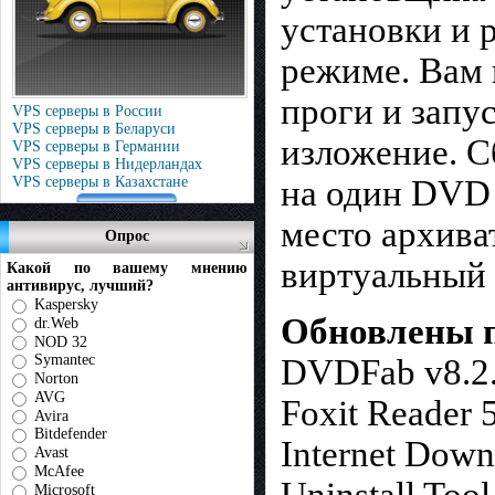
установки и 
режиме. Вам 
проги и запу
VPS серверы в России
VPS серверы в Беларуси
изложение. С
VPS серверы в Германии
VPS серверы в Нидерландах
VPS серверы в Казахстане
на один DVD 
место архива
Опрос
виртуальный 
Какой по вашему мнению
антивирус, лучший?
Kaspersky
Обновлены 
dr.Web
NOD 32
Symantec
DVDFab v8.2.
Norton
AVG
Foxit Reader 5
Avira
Bitdefender
Internet Down
Avast
McAfee
Microsoft