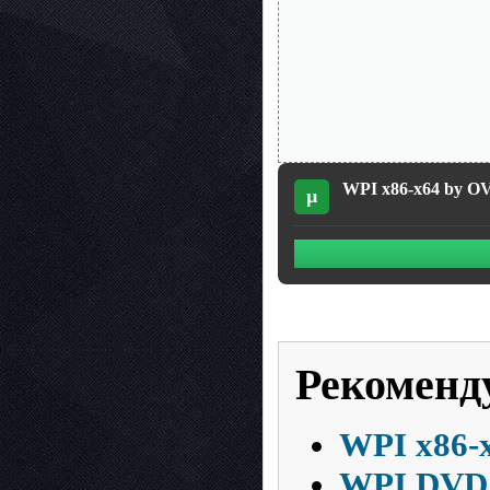
WPI x86-x64 by OV
µ
Рекоменд
WPI x86-
WPI DVD 1