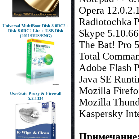
Opera 12.0.2.
Radiotochka P
Universal MultiBoot Disk 8.0RC2 +
Skype 5.10.66
Disk 8.0RC2 Lite + USB Disk
(2011/RUS/ENG)
The Bat! Pro 5
Total Command
Adobe Flash P
Java SE Runti
Mozilla Firefo
UserGate Proxy & Firewall
5.2.1334
Mozilla Thund
Kaspersky Int
Примечание