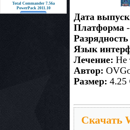
Total Commander 7.56a
PowerPack 2011.10
Дата выпуск
Платформа
Разрядност
Язык интерф
Лечение:
Не 
Автор:
OVGo
Размер:
4.25
Скачать 