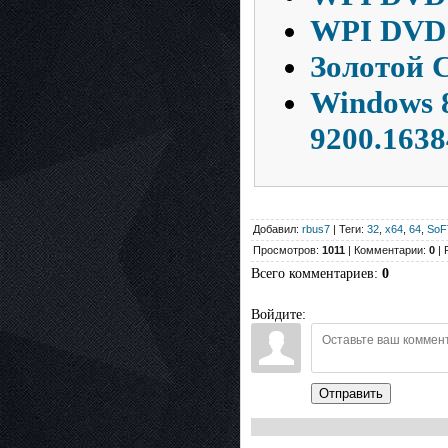
WPI DVD 0
Золотой С
Windows 8
9200.1638
Добавил:
rbus7
| Теги:
32
,
x64
,
64
,
SoF
Просмотров:
1011
| Комментарии:
0
| 
Всего комментариев
:
0
Войдите:
Отправить