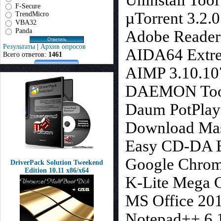
Uninstall Tool
F-Secure
µTorrent 3.2.
TrendMicro
VBA32
Panda
Adobe Reader 
Результаты
|
Архив опросов
AIDA64 Extrem
Всего ответов:
1461
AIMP 3.10.10
DAEMON Tools
Daum PotPlaye
Download Mast
Easy CD-DA Ex
Google Chrom
DriverPack Solution Tweekend
Edition 10.11 x86/x64
K-Lite Mega C
MS Office 20
Notepad++ 6.1