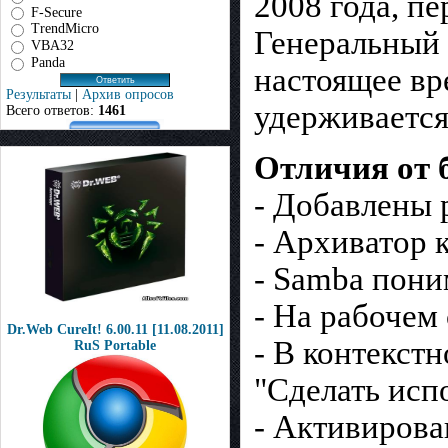
2008 года, п
F-Secure
TrendMicro
Генеральный 
VBA32
Panda
настоящее вр
Результаты
|
Архив опросов
удерживаетс
Всего ответов:
1461
Отличия от 
- Добавлены 
- Архиватор 
- Samba пони
- На рабочем 
Dr.Web CureIt! 6.00.11 [11.08.2011]
- В контекст
RuS Portable
"Сделать исп
- Активирова