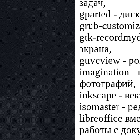
задач,
gparted - дис
grub-customiz
gtk-recordmy
экрана,
guvcview - р
imagination 
фотографий,
inkscape - в
isomaster - р
libreoffice в
работы с док