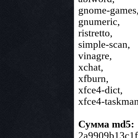
gnome-games
gnumeric,
ristretto,
simple-scan,
vinagre,
xchat,
xfburn,
xfce4-dict,
xfce4-taskman
Сумма md5:
2a9909b13c1f