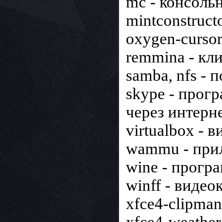
mc - консоль
mintconstruct
oxygen-cursor
remmina - кли
samba, nfs -
skype - прог
через интерне
virtualbox - 
wammu - прил
wine - прогр
winff - видео
xfce4-clipman