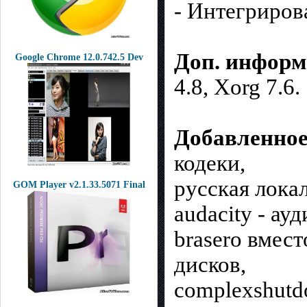
- Интегриров
Доп. информ
Google Chrome 12.0.742.5 Dev
4.8, Xorg 7.6.
Добавленное
кодеки,
русская лока
GOM Player v2.1.33.5071 Final
audacity - ау
brasero вмес
дисков,
complexshutd