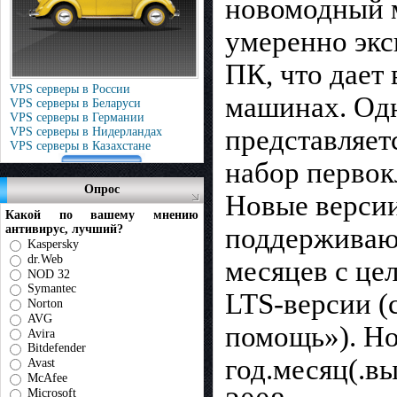
новомодный 
умеренно экс
ПК, что дает
VPS серверы в России
машинах. Одн
VPS серверы в Беларуси
VPS серверы в Германии
представляет
VPS серверы в Нидерландах
VPS серверы в Казахстане
набор первок
Опрос
Новые версии
Какой по вашему мнению
антивирус, лучший?
поддерживают
Kaspersky
dr.Web
месяцев с це
NOD 32
Symantec
LTS-версии (
Norton
AVG
помощь»). Но
Avira
Bitdefender
год.месяц(.вы
Avast
McAfee
Microsoft