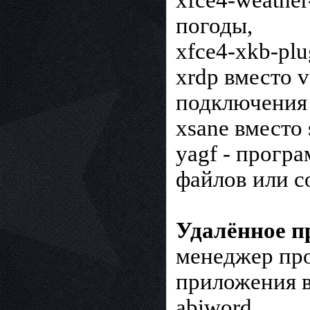
xfce4-weather
погоды,
xfce4-xkb-plu
xrdp вместо 
подключения 
xsane вместо 
yagf - прогр
файлов или с
Удалённое п
менеджер пр
приложения в
abiword,