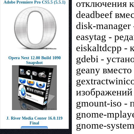
отключения 
Adobe Premiere Pro CS5.5 (5.5.1)
deadbeef вме
disk-manager 
easytag - ред
eiskaltdcpp -
gdebi - устан
Opera Next 12.00 Build 1090
Snapshot
geany вместо
gextractwinic
изображений
gmount-iso -
gnome-mplayer
J. River Media Center 16.0.119
gnome-system
Final