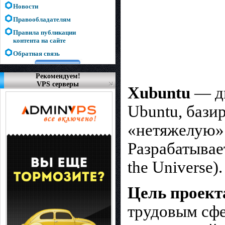
Новости
Правообладателям
Правила публикации
контента на сайте
Обратная связь
Рекомендуем!
VPS серверы
Xubuntu
— ди
Ubuntu, бази
«нетяжелую»
Разрабатывае
the Universe).
Цель проект
трудовым сф